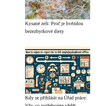
Kysané zelí: Proč je hvězdou
bezezbytkové diety
Kdy se přihlásit na Úřad práce:
Vše, co potřebujete vědět