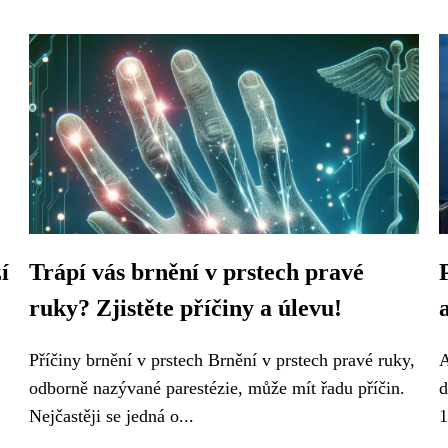
í
Trápí vás brnění v prstech pravé
ruky? Zjistěte příčiny a úlevu!
Příčiny brnění v prstech Brnění v prstech pravé ruky,
A
odborně nazývané parestézie, může mít řadu příčin.
d
Nejčastěji se jedná o...
1