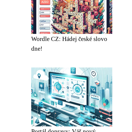
Wordle CZ: Hádej české slovo
dne!
Portál dopravy: Váš nový