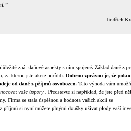
ní.
Jindřich Kr
e důležité znát daňové aspekty s ním spojené. Základ daně z p
, za kterou jste akcie pořídili.
Dobrou zprávou je, že poku
prodeje od daně z příjmů osvobozen.
Tato výhoda vám umožň
nocovat vaše úspory
. Představte si například, že jste před ně
rmy. Firma se stala úspěšnou a hodnota vašich akcií se
z příjmů si nyní můžete plnými doušky užívat plody vaší inve