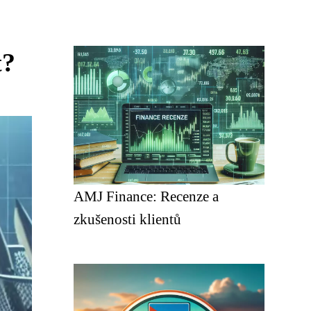
t?
AMJ Finance: Recenze a
zkušenosti klientů