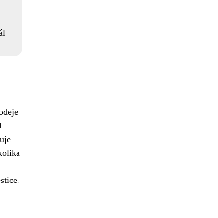
ál
rodeje
d
uje
kolika
stice.