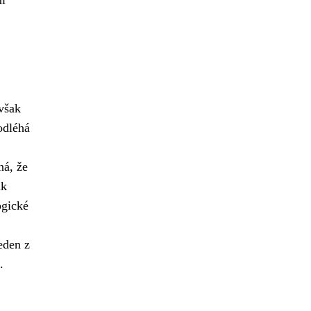
mi
 však
odléhá
ná, že
ak
ogické
eden z
.