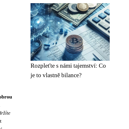
Rozpleťte s námi tajemství: Co
je to vlastně bilance?
obrou
á
držíte
t