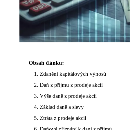
Obsah článku:
Zdanění kapitálových výnosů
Daň z příjmu z prodeje akcií
Výše daně z prodeje akcií
Základ daně a slevy
Ztráta z prodeje akcií
Daňové přiznání k dani z příjmů