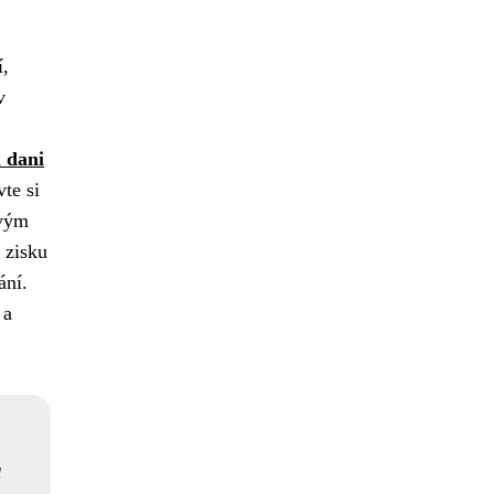
í,
v
 dani
te si
ovým
 zisku
ání.
 a
u