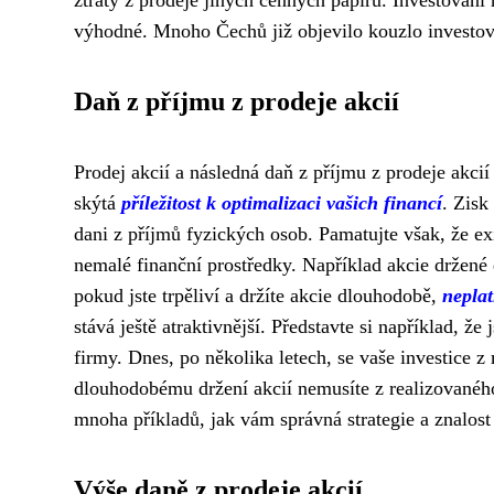
ztráty z prodeje jiných cenných papírů. Investován
výhodné. Mnoho Čechů již objevilo kouzlo investov
Daň z příjmu z prodeje akcií
Prodej akcií a následná daň z příjmu z prodeje akci
skýtá
příležitost k optimalizaci vašich financí
. Zisk
dani z příjmů fyzických osob. Pamatujte však, že ex
nemalé finanční prostředky. Například akcie držené
pokud jste trpěliví a držíte akcie dlouhodobě,
neplat
stává ještě atraktivnější. Představte si například, ž
firmy. Dnes, po několika letech, se vaše investice 
dlouhodobému držení akcií nemusíte z realizovaného 
mnoha příkladů, jak vám správná strategie a znalos
Výše daně z prodeje akcií