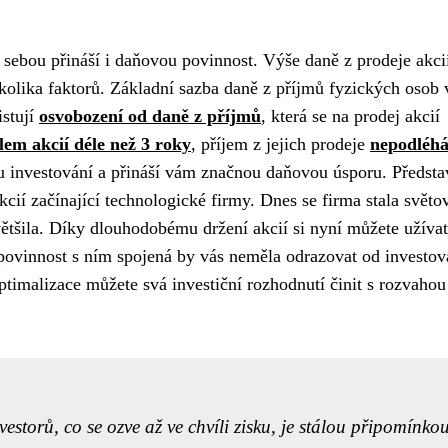
s sebou přináší i daňovou povinnost. Výše daně z prodeje akci
ěkolika faktorů. Základní sazba daně z příjmů fyzických osob 
istují
osvobození od daně z příjmů
, která se na prodej akcií
lem akcií déle než 3 roky
, příjem z jejich prodeje
nepodléhá
 investování a přináší vám značnou daňovou úsporu. Představ
akcií začínající technologické firmy. Dnes se firma stala svět
ětšila. Díky dlouhodobému držení akcií si nyní můžete užívat
 povinnost s ním spojená by vás neměla odrazovat od investov
imalizace můžete svá investiční rozhodnutí činit s rozvahou
vestorů, co se ozve až ve chvíli zisku, je stálou připomínko