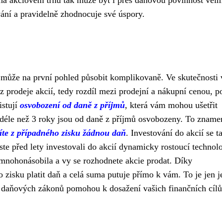
í na akciovém trhu tak může být i přes daňovou povinnost vel
ání a pravidelně zhodnocuje své úspory.
í může na první pohled působit komplikovaně. Ve skutečnosti
 z prodeje akcií, tedy rozdíl mezi prodejní a nákupní cenou, p
istují
osvobození od daně z příjmů
, která vám mohou ušetřit
 déle než 3 roky jsou od daně z příjmů osvobozeny. To zname
íte z případného zisku žádnou daň
. Investování do akcií se t
e jste před lety investovali do akcií dynamicky rostoucí technol
z mnohonásobila a vy se rozhodnete akcie prodat. Díky
zisku platit daň a celá suma putuje přímo k vám. To je jen j
t daňových zákonů pomohou k dosažení vašich finančních cílů