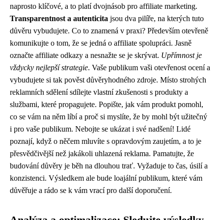
naprosto klíčové, a to platí dvojnásob pro affiliate marketing.
Transparentnost a autenticita
jsou dva pilíře, na kterých tuto
důvěru vybudujete. Co to znamená v praxi? Především otevřeně
komunikujte o tom, že se jedná o affiliate spolupráci. Jasně
označte affiliate odkazy a nesnažte se je skrývat.
Upřímnost je
vždycky nejlepší strategie
. Vaše publikum vaši otevřenost ocení a
vybudujete si tak pověst důvěryhodného zdroje. Místo strohých
reklamních sdělení sdílejte vlastní zkušenosti s produkty a
službami, které propagujete. Popište, jak vám produkt pomohl,
co se vám na něm líbí a proč si myslíte, že by mohl být užitečný
i pro vaše publikum. Nebojte se ukázat i své nadšení! Lidé
poznají, když o něčem mluvíte s opravdovým zaujetím, a to je
přesvědčivější než jakákoli uhlazená reklama. Pamatujte, že
budování důvěry je běh na dlouhou trať. Vyžaduje to čas, úsilí a
konzistenci. Výsledkem ale bude loajální publikum, které vám
důvěřuje a rádo se k vám vrací pro další doporučení.