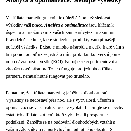
Analýza a optimalizace: Sledujte výsledky
V affiliate marketingu není nic důležitějšího než sledovat
výsledky vaší práce.
Analýza a optimalizace
jsou klíčem k
úspěchu a umožní vám z vašich kampaní vytěžit maximum.
Pravidelně sledujte, které strategie a produkty vám přinášejí
nejlepší výsledky. Existuje mnoho nástrojů a metrik, které vám s
tím pomohou, ať už se jedná o míru prokliku, konverzní poměr
nebo návratnost investic (ROI). Nebojte se experimentovat a
zkoušet nové přístupy. To, co funguje pro jednoho affiliate
partnera, nemusí nutně fungovat pro druhého.
Pamatujte, že affiliate marketing je běh na dlouhou trať.
Výsledky se nedostaví přes noc, ale s vytrvalostí, učením a
optimalizací se vaše úsilí zaručeně vyplatí. Inspirujte se úspěchy
ostatních affiliate partnerů, kteří vybudovali prosperující
podnikání. Zaměřte se na budování dlouhodobých vztahů s
vašimi zákazníky a na poskytování hodnotného obsahu. S