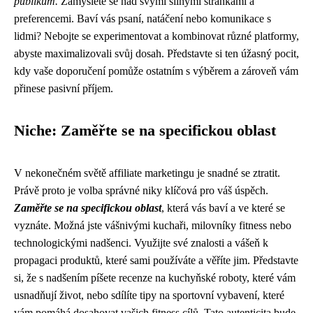
publikum.
Zamyslete se nad svými silnými stránkami a
preferencemi. Baví vás psaní, natáčení nebo komunikace s
lidmi? Nebojte se experimentovat a kombinovat různé platformy,
abyste maximalizovali svůj dosah. Představte si ten úžasný pocit,
kdy vaše doporučení pomůže ostatním s výběrem a zároveň vám
přinese pasivní příjem.
Niche: Zaměřte se na specifickou oblast
V nekonečném světě affiliate marketingu je snadné se ztratit.
Právě proto je volba správné niky klíčová pro váš úspěch.
Zaměřte se na specifickou oblast
, která vás baví a ve které se
vyznáte. Možná jste vášnivými kuchaři, milovníky fitness nebo
technologickými nadšenci. Využijte své znalosti a vášeň k
propagaci produktů, které sami používáte a věříte jim. Představte
si, že s nadšením píšete recenze na kuchyňské roboty, které vám
usnadňují život, nebo sdílíte tipy na sportovní vybavení, které
vám pomáhá dosahovat vašich fitness cílů. Tato autenticita bude