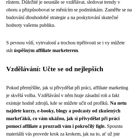
růstem. Důležité je neustále se vzdělávat, sledovat trendy v
oboru a přizpůsobovat se měnícím se podmínkám. Zaměřte se na
budování dlouhodobé strategie a na poskytování skutečné
hodnoty vašemu publiku.
S pevnou vůlí, vytrvalostí a trochou trpělivosti se i vy můžete
stát
úspěšným affiliate marketerem
.
Vzdělávání: Učte se od nejlepších
Pokud přemýšlíte, jak si přivydělat při práci, affiliate marketing
je skvělá volba. Vzdělávání v něm hraje zásadní roli a fakt
existuje hodně zdrojů, kde se můžete učit od profíků.
Na netu
najdete kurzy, e-booky, blogy a podcasty od zkušených
markeťáků, co vám ukážou, jak si přivydělat při práci
pomocí affiliate a prozradí vám i pokročilý fígle.
Spoustu
materiálů vás provede krok za krokem
, jak na to, ať už jste