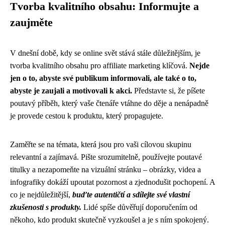
Tvorba kvalitního obsahu: Informujte a
zaujměte
V dnešní době, kdy se online svět stává stále důležitějším, je
tvorba kvalitního obsahu pro affiliate marketing klíčová.
Nejde
jen o to, abyste své publikum informovali, ale také o to,
abyste je zaujali a motivovali k akci.
Představte si, že píšete
poutavý příběh, který vaše čtenáře vtáhne do děje a nenápadně
je provede cestou k produktu, který propagujete.
Zaměřte se na témata, která jsou pro vaši cílovou skupinu
relevantní a zajímavá. Pište srozumitelně, používejte poutavé
titulky a nezapomeňte na vizuální stránku – obrázky, videa a
infografiky dokáží upoutat pozornost a zjednodušit pochopení. A
co je nejdůležitější,
buďte autentičtí a sdílejte své vlastní
zkušenosti s produkty.
Lidé spíše důvěřují doporučením od
někoho, kdo produkt skutečně vyzkoušel a je s ním spokojený.