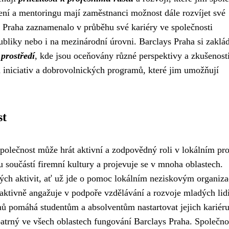
ní a mentoringu mají zaměstnanci možnost dále rozvíjet své
 Praha zaznamenalo v průběhu své kariéry ve společnosti
ubliky nebo i na mezinárodní úrovni. Barclays Praha si zaklá
 prostředí
, kde jsou oceňovány různé perspektivy a zkušenosti
 iniciativ a dobrovolnických programů, které jim umožňují
st
polečnost může hrát aktivní a zodpovědný roli v lokálním pro
 součástí firemní kultury a projevuje se v mnoha oblastech.
kých aktivit, ať už jde o pomoc lokálním neziskovým organiz
 aktivně angažuje v podpoře vzdělávání a rozvoje mladých lidí
ů pomáhá studentům a absolventům nastartovat jejich kariér
atrný ve všech oblastech fungování Barclays Praha. Společnos