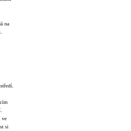
dá na
.
středí.
acím
.
u ve
t si