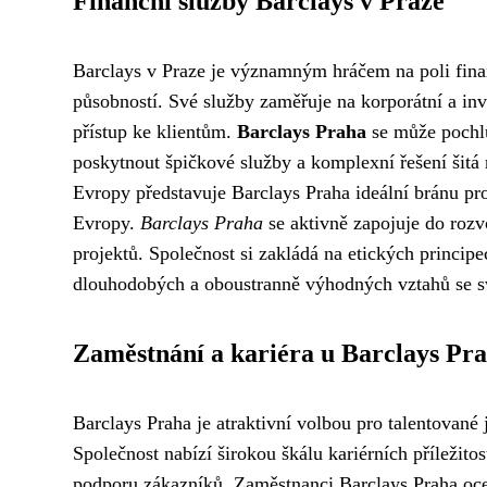
Finanční služby Barclays v Praze
Barclays v Praze je významným hráčem na poli finanč
působností. Své služby zaměřuje na korporátní a inv
přístup ke klientům.
Barclays Praha
se může pochlu
poskytnout špičkové služby a komplexní řešení šitá 
Evropy představuje Barclays Praha ideální bránu pro
Evropy.
Barclays Praha
se aktivně zapojuje do rozv
projektů. Společnost si zakládá na etických princip
dlouhodobých a oboustranně výhodných vztahů se sv
Zaměstnání a kariéra u Barclays Pr
Barclays Praha je atraktivní volbou pro talentované 
Společnost nabízí širokou škálu kariérních příležitos
podporu zákazníků. Zaměstnanci Barclays Praha oc