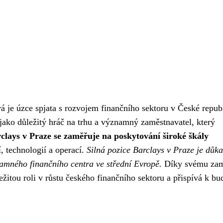
rá je úzce spjata s rozvojem finančního sektoru v České repub
jako důležitý hráč na trhu a významný zaměstnavatel, který
clays v Praze se zaměřuje na poskytování široké škály
, technologií a operací.
Silná pozice Barclays v Praze je důk
amného finančního centra ve střední Evropě.
Díky svému zam
ežitou roli v růstu českého finančního sektoru a přispívá k b