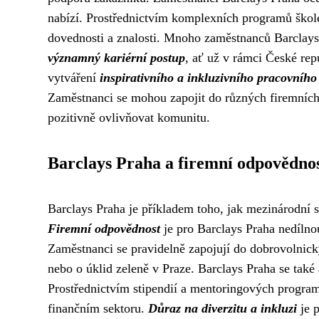
nabízí. Prostřednictvím komplexních programů škole
dovednosti a znalosti. Mnoho zaměstnanců Barclays
významný kariérní postup
, ať už v rámci České rep
vytváření
inspirativního a inkluzivního pracovního
Zaměstnanci se mohou zapojit do různých firemních
pozitivně ovlivňovat komunitu.
Barclays Praha a firemní odpovědno
Barclays Praha je příkladem toho, jak mezinárodní s
Firemní odpovědnost
je pro Barclays Praha nedílnou
Zaměstnanci se pravidelně zapojují do dobrovolnic
nebo o úklid zeleně v Praze. Barclays Praha se také
Prostřednictvím stipendií a mentoringových program
finančním sektoru.
Důraz na diverzitu a inkluzi
je p