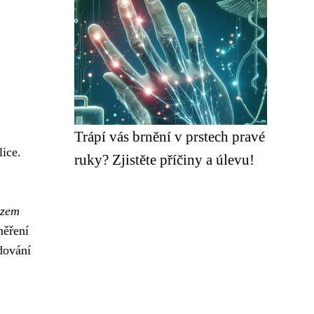
Trápí vás brnění v prstech pravé
lice.
ruky? Zjistěte příčiny a úlevu!
azem
ěření
udování