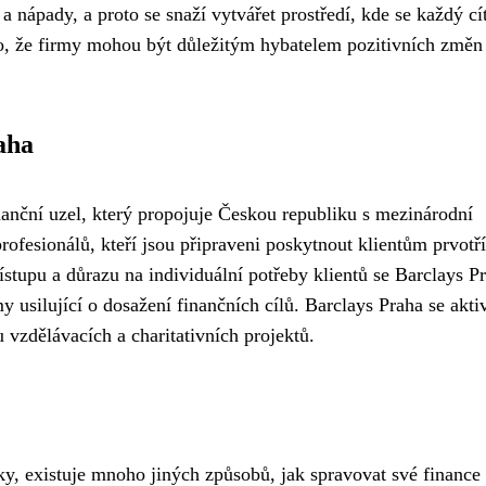
 nápady, a proto se snaží vytvářet prostředí, kde se každý cít
ho, že firmy mohou být důležitým hybatelem pozitivních změn
aha
nanční uzel, který propojuje Českou republiku s mezinárodní
ofesionálů, kteří jsou připraveni poskytnout klientům prvotř
ístupu a důrazu na individuální potřeby klientů se Barclays P
 usilující o dosažení finančních cílů. Barclays Praha se akti
 vzdělávacích a charitativních projektů.
y, existuje mnoho jiných způsobů, jak spravovat své finance