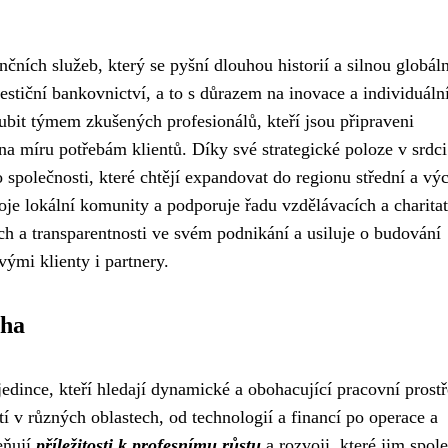
ních služeb, který se pyšní dlouhou historií a silnou globáln
estiční bankovnictví, a to s důrazem na inovace a individuáln
bit týmem zkušených profesionálů, kteří jsou připraveni
na míru potřebám klientů. Díky své strategické poloze v srdci
 společnosti, které chtějí expandovat do regionu střední a vý
oje lokální komunity a podporuje řadu vzdělávacích a charita
ech a transparentnosti ve svém podnikání a usiluje o budování
ými klienty i partnery.
aha
jedince, kteří hledají dynamické a obohacující pracovní prostř
tí v různých oblastech, od technologií a financí po operace a
eňují
příležitosti k profesnímu růstu
a rozvoji, které jim spol