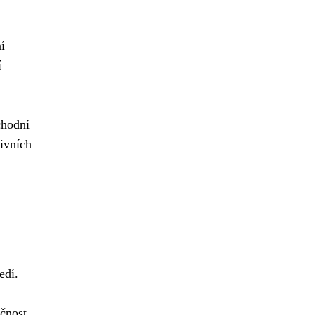
í
í
chodní
tivních
edí.
ečnost