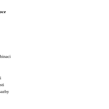
roce
binaci
i
sti
 sazby