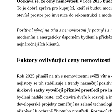
Očekává se, že ceny nemovitostí v roce 2025 bud
To je dobrá zpráva pro kupující, kteří si budou moc
otevírá prostor pro investice do rekonstrukcí a mode
Pozitivní vývoj na trhu s nemovitostmi je patrný i z
moderním a energeticky úsporném bydlení a přichází 
nejnáročnějších klientů.
Faktory ovlivňující ceny nemovitostí
Rok 2025 přináší na trh s nemovitostmi svěží vítr a o
nejistoty se trh stabilizuje a trendy naznačují pozit
úrokové sazby vytvářejí příznivé prostředí pro in
bydlení nadále roste, což otevírá dveře k rozvoji a i
developerské projekty zaměřují na zelené technologi
přispívají k ochraně životního prostředí.
Rostoucí e