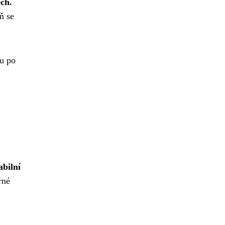
ch.
ň se
u po
abilní
rné