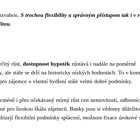
 rozvahou.
S trochou flexibility a správným přístupem tak i v 
itou.
čitý růst,
dostupnost hypoték
zůstává i nadále na poměrně
y, ale stále se drží na historicky nízkých hodnotách. To v kom
pro zájemce o vlastní bydlení stále velmi dobré podmínky.
icméně i přes očekávaný mírný růst cen nemovitostí, odborníc
pné pro širokou škálu zájemců. Banky jsou si vědomy důležito
Nabízejí flexibilní podmínky splácení, možnost fixace úrokové