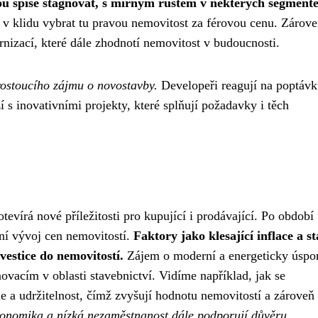
ou spíše stagnovat, s mírným růstem v některých segmente
i v klidu vybrat tu pravou nemovitost za férovou cenu. Zárove
rnizací, které dále zhodnotí nemovitost v budoucnosti.
 rostoucího zájmu o novostavby.
Developeři reagují na poptávk
s inovativními projekty, které splňují požadavky i těch
tevírá nové příležitosti pro kupující i prodávající. Po období
ivní vývoj cen nemovitostí.
Faktory jako klesající inflace a st
vestice do nemovitostí.
Zájem o moderní a energeticky úspo
novacím v oblasti stavebnictví. Vidíme například, jak se
e a udržitelnost, čímž zvyšují hodnotu nemovitostí a zároveň
konomika a nízká nezaměstnanost dále podporují důvěru