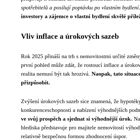
spotřebitelů a posilují poptávku po vlastním bydlení
investory a zájemce o vlastní bydlení skvělé přílež
Vliv inflace a úrokových sazeb
Rok 2025 přináší na trh s nemovitostmi určité změny
první pohled může zdát, že rostoucí inflace a úroko
realita nemusí být tak hrozivá.
Naopak, tato situace
přizpůsobit.
Zvýšení úrokových sazeb sice znamená, že hypotéky
konkurenceschopnosti a nabízení výhodnějších podm
ve svůj prospěch a sjednat si výhodnější úrok.
Nav
hlediska představuje pro majitele nemovitostí výhodu
relativně bezpečnou formou zhodnocení úspor.