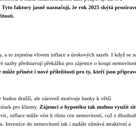
.
Tyto faktory jasně naznačují, že rok 2025 skýtá prozírav
itosti.
, a to zejména vlivem inflace a úrokových sazeb. I když se n
vé sazby představují překážku pro zájemce o koupi nemovitost
 může přinést i nové příležitosti pro ty, kteří jsou připrav
 budou dražší, ale zároveň motivuje banky k větší
ínek pro klienty.
Zájemci o hypotéku tak mohou využít si
íc, inflace může vést k růstu cen nemovitostí, což z dlouho
. Investice do nemovitostí tak i nadále zůstává atraktivní a