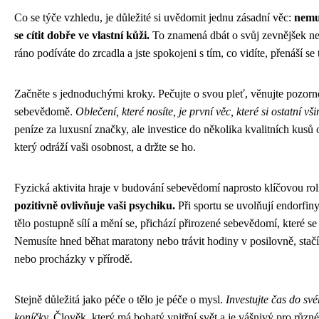
Co se týče vzhledu, je důležité si uvědomit jednu zásadní věc:
nemu
se cítit dobře ve vlastní kůži.
To znamená dbát o svůj zevnějšek ne pr
ráno podíváte do zrcadla a jste spokojeni s tím, co vidíte, přenáší s
Začněte s jednoduchými kroky. Pečujte o svou pleť, věnujte pozorno
sebevědomě.
Oblečení, které nosíte, je první věc, které si ostatní
peníze za luxusní značky, ale investice do několika kvalitních kusů 
který odráží vaši osobnost, a držte se ho.
Fyzická aktivita hraje v budování sebevědomí naprosto klíčovou rol
pozitivně ovlivňuje vaši psychiku.
Při sportu se uvolňují endorfiny,
tělo postupně sílí a mění se, přichází přirozené sebevědomí, které s
Nemusíte hned běhat maratony nebo trávit hodiny v posilovně, stačí n
nebo procházky v přírodě.
Stejně důležitá jako péče o tělo je péče o mysl.
Investujte čas do své
koníčky.
Člověk, který má bohatý vnitřní svět a je vášnivý pro různé