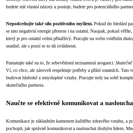
budete mít vlastní názory a postoje, budete pro potenciálního part
Nepodceňujte také sílu pozitivního myšlení.
Pokud do hledání par
se tato negativní energie přenese i na ostatní. Naopak, pokud věříte,
který je pro ostatní velmi přitažlivý. Pracujte na svém vnitřním dia
snadné, ale s praxí se to dá zvládnout.
Pamatujte také na to, že sebevědomí neznamená aroganci.
Skutečně
Ví, co chce, ale zároveň respektuje potřeby a přání ostatních. Tato
budovat hluboké a smysluplné vztahy. Pracujte tedy na sobě komplex
skutečného partnera.
Naučte se efektivně komunikovat a nasloucha
Komunikace je základním kamenem každého zdravého vztahu, a pokud 
pochopit, jak správně komunikovat a naslouchat druhým lidem. Mnoho