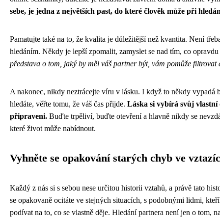
sebe, je jedna z největších past, do které člověk může při hled
Pamatujte také na to, že kvalita je důležitější než kvantita. Není t
hledáním. Někdy je lepší zpomalit, zamyslet se nad tím, co opravdu h
představa o tom, jaký by měl váš partner být, vám pomůže filtrovat 
A nakonec, nikdy neztrácejte víru v lásku. I když to někdy vypadá b
hledáte, věřte tomu, že váš čas přijde.
Láska si vybírá svůj vlastní 
připraveni.
Buďte trpěliví, buďte otevření a hlavně nikdy se nevzdá
které život může nabídnout.
Vyhněte se opakování starých chyb ve vztazí
Každý z nás si s sebou nese určitou historii vztahů, a právě tato hi
se opakovaně ocitáte ve stejných situacích, s podobnými lidmi, kteří
podívat na to, co se vlastně děje. Hledání partnera není jen o tom, 