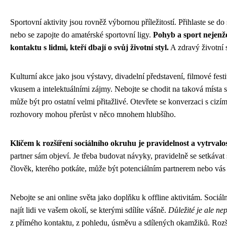
Sportovní aktivity jsou rovněž výbornou příležitostí. Přihlaste se do
nebo se zapojte do amatérské sportovní ligy.
Pohyb a sport nejenže 
kontaktu s lidmi, kteří dbají o svůj životní styl.
A zdravý životní st
Kulturní akce jako jsou výstavy, divadelní představení, filmové fest
vkusem a intelektuálními zájmy. Nebojte se chodit na taková míst
může být pro ostatní velmi přitažlivé. Otevřete se konverzaci s cizí
rozhovory mohou přerůst v něco mnohem hlubšího.
Klíčem k rozšíření sociálního okruhu je pravidelnost a vytrvalos
partner sám objeví. Je třeba budovat návyky, pravidelně se setkáva
člověk, kterého potkáte, může být potenciálním partnerem nebo vás
Nebojte se ani online světa jako doplňku k offline aktivitám. Soc
najít lidi ve vašem okolí, se kterými sdílíte vášně.
Důležité je ale ne
z přímého kontaktu, z pohledu, úsměvu a sdílených okamžiků. Rozši