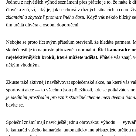
Jednou z největších výhod seznámení přes přátele je to, že máte k 
člověka zná, ví, jaký je, jak se chová v různých situacích a co od ž
zklamání a zbytečně promarněného času.
Když vás někdo blízký se
tím určitá důvěra a osobní doporučení.
Nebojte se proto říct svým přátelům otevřeně, že hledáte partnera. Mn
skutečnosti je to naprosto přirozené a normální.
Říct kamarádce neb
nejefektivnějších kroků, které můžete udělat.
Přátelé vás znají, 
někým vhodným.
Zkuste také aktivněji navštěvovat společenské akce, na které vás va
sportovní akce — to všechno jsou příležitosti, kde se potkáváte s 
je ideálním prostředím pro vznik skutečné chemie mezi dvěma lidmi
bavíte se.
Společní známí mají navíc ještě jednu obrovskou výhodu —
vytvář
je kamarád vašeho kamaráda, automaticky mu přisuzujete určitou mí