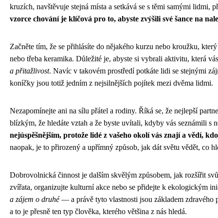
kruzích, navštěvuje stejná místa a setkává se s těmi samými lidmi,
vzorce chování je klíčová pro to, abyste zvýšili své šance na nal
Začněte tím, že se přihlásíte do nějakého kurzu nebo kroužku, který
nebo třeba keramika. Důležité je, abyste si vybrali aktivitu, která vá
a přitažlivost
. Navíc v takovém prostředí potkáte lidi se stejnými z
koníčky jsou totiž jedním z nejsilnějších pojítek mezi dvěma lidmi.
Nezapomínejte ani na sílu přátel a rodiny. Říká se, že nejlepší part
blízkým, že hledáte vztah a že byste uvítali, kdyby vás seznámili
nejúspěšnějším, protože lidé z vašeho okolí vás znají a vědí, kd
naopak, je to přirozený a upřímný způsob, jak dát světu vědět, co hl
Dobrovolnická činnost je dalším skvělým způsobem, jak rozšířit svů
zvířata, organizujte kulturní akce nebo se přidejte k ekologickým in
a zájem o druhé
— a právě tyto vlastnosti jsou základem zdravého pa
a to je přesně ten typ člověka, kterého většina z nás hledá.