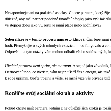
Nezapomínejte ani na praktické aspekty. Chcete partnera, který žije 
důležité, aby měl partner podobné finanční návyky jako vy? Jak důlež
ve stejnou dobu jako vy, jestli je ranní ptáče nebo noční sova?
Sebereflexe je v tomto procesu naprosto klíčová.
Čím lépe sami s
hodí. Přemýšlejte o svých minulých vztazích — co fungovalo a co ne?
Odpovědi na tyto otázky vám mohou odhalit věci o sobě samých, kte
Hledání partnera není sprint, ale maraton.
A stejně jako závodník, k
Definování toho, co hledáte, vám nejen ušetří čas a energii, ale t
k sobě upřímní, buďte trpěliví a věřte, že jasná vize vás přivede blí
Rozšiřte svůj sociální okruh a aktivity
Pokud chcete najít partnera, jedním z nejdůležitějších kroků je rozš