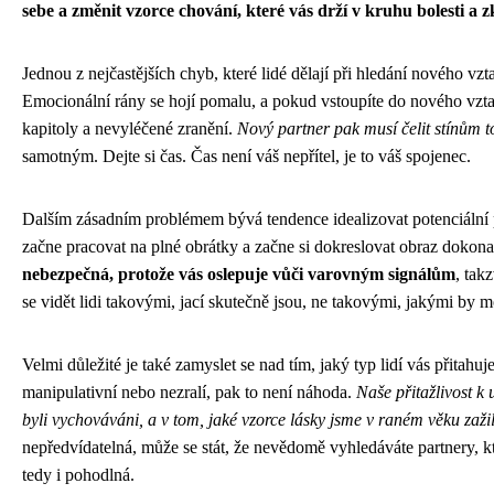
sebe a změnit vzorce chování, které vás drží v kruhu bolesti a 
Jednou z nejčastějších chyb, které lidé dělají při hledání nového vz
Emocionální rány se hojí pomalu, a pokud vstoupíte do nového vzta
kapitoly a nevyléčené zranění.
Nový partner pak musí čelit stínům 
samotným. Dejte si čas. Čas není váš nepřítel, je to váš spojenec.
Dalším zásadním problémem bývá tendence idealizovat potenciální 
začne pracovat na plné obrátky a začne si dokreslovat obraz dokona
nebezpečná, protože vás oslepuje vůči varovným signálům
, tak
se vidět lidi takovými, jací skutečně jsou, ne takovými, jakými by mo
Velmi důležité je také zamyslet se nad tím, jaký typ lidí vás přitah
manipulativní nebo nezralí, pak to není náhoda.
Naše přitažlivost k
byli vychováváni, a v tom, jaké vzorce lásky jsme v raném věku zažil
nepředvídatelná, může se stát, že nevědomě vyhledáváte partnery, 
tedy i pohodlná.