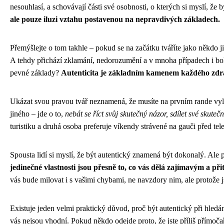
nesouhlasí, a schovávají části své osobnosti, o kterých si myslí, že 
ale pouze iluzi vztahu postavenou na nepravdivých základech.
Přemýšlejte o tom takhle – pokud se na začátku tváříte jako někdo ji
A tehdy přichází zklamání, nedorozumění a v mnoha případech i bol
pevné základy?
Autenticita je základním kamenem každého zdr
Ukázat svou pravou tvář neznamená, že musíte na prvním rande vylož
jiného – jde o to,
nebát se říct svůj skutečný názor, sdílet své skute
turistiku a druhá osoba preferuje víkendy strávené na gauči před telev
Spousta lidí si myslí, že být autentický znamená být dokonalý. Ale
jedinečné vlastnosti jsou přesně to, co vás dělá zajímavým a př
vás bude milovat i s vašimi chybami, ne navzdory nim, ale protože j
Existuje jeden velmi praktický důvod, proč být autentický při hledání
vás nejsou vhodní. Pokud někdo odejde proto, že jste příliš přímočař