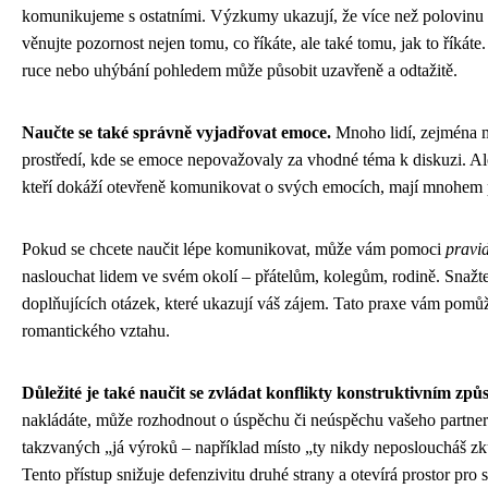
komunikujeme s ostatními. Výzkumy ukazují, že více než polovinu n
věnujte pozornost nejen tomu, co říkáte, ale také tomu, jak to říkát
ruce nebo uhýbání pohledem může působit uzavřeně a odtažitě.
Naučte se také správně vyjadřovat emoce.
Mnoho lidí, zejména m
prostředí, kde se emoce nepovažovaly za vhodné téma k diskuzi. Ale
kteří dokáží otevřeně komunikovat o svých emocích, mají mnohem pev
Pokud se chcete naučit lépe komunikovat, může vám pomoci
pravid
naslouchat lidem ve svém okolí – přátelům, kolegům, rodině. Snažte s
doplňujících otázek, které ukazují váš zájem. Tato praxe vám pomůže
romantického vztahu.
Důležité je také naučit se zvládat konflikty konstruktivním zp
nakládáte, může rozhodnout o úspěchu či neúspěchu vašeho partners
takzvaných „já výroků – například místo „ty nikdy neposloucháš zku
Tento přístup snižuje defenzivitu druhé strany a otevírá prostor pro 