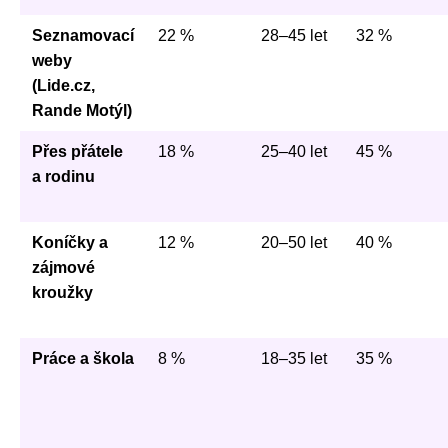
Seznamovací
22 %
28–45 let
32 %
weby
(Lide.cz,
Rande Motýl)
Přes přátele
18 %
25–40 let
45 %
a rodinu
Koníčky a
12 %
20–50 let
40 %
zájmové
kroužky
Práce a škola
8 %
18–35 let
35 %