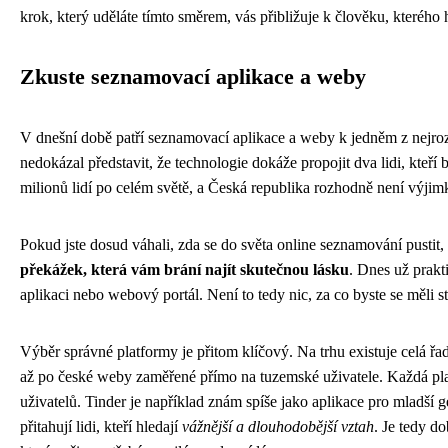
krok, který uděláte tímto směrem, vás přibližuje k člověku, kterého 
Zkuste seznamovací aplikace a weby
V dnešní době patří seznamovací aplikace a weby k jedněm z nejrozšíř
nedokázal představit, že technologie dokáže propojit dva lidi, kteří 
milionů lidí po celém světě, a Česká republika rozhodně není výjim
Pokud jste dosud váhali, zda se do světa online seznamování pustit,
překážek, která vám brání najít skutečnou lásku
. Dnes už prakt
aplikaci nebo webový portál. Není to tedy nic, za co byste se měli s
Výběr správné platformy je přitom klíčový. Na trhu existuje celá ř
až po české weby zaměřené přímo na tuzemské uživatele. Každá plat
uživatelů. Tinder je například znám spíše jako aplikace pro mladš
přitahují lidi, kteří hledají
vážnější a dlouhodobější vztah
. Je tedy do