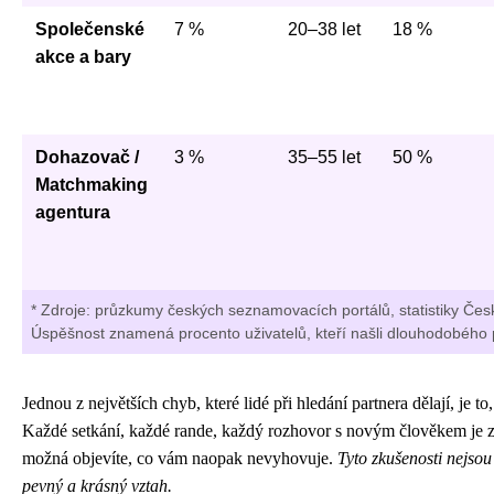
Společenské
7 %
20–38 let
18 %
akce a bary
Dohazovač /
3 %
35–55 let
50 %
Matchmaking
agentura
* Zdroje: průzkumy českých seznamovacích portálů, statistiky 
Úspěšnost znamená procento uživatelů, kteří našli dlouhodobéh
Jednou z největších chyb, které lidé při hledání partnera dělají, je t
Každé setkání, každé rande, každý rozhovor s novým člověkem je zk
možná objevíte, co vám naopak nevyhovuje.
Tyto zkušenosti nejsou
pevný a krásný vztah.