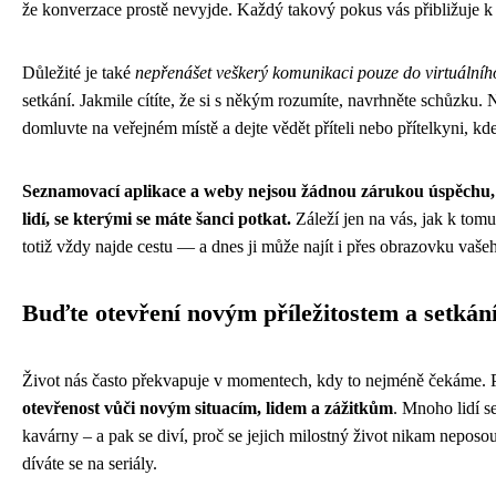
že konverzace prostě nevyjde. Každý takový pokus vás přibližuje 
Důležité je také
nepřenášet veškerý komunikaci pouze do virtuálníh
setkání. Jakmile cítíte, že si s někým rozumíte, navrhněte schůzku
domluvte na veřejném místě a dejte vědět příteli nebo přítelkyni, k
Seznamovací aplikace a weby nejsou žádnou zárukou úspěchu, 
lidí, se kterými se máte šanci potkat.
Záleží jen na vás, jak k tomu 
totiž vždy najde cestu — a dnes ji může najít i přes obrazovku vašeh
Buďte otevření novým příležitostem a setká
Život nás často překvapuje v momentech, kdy to nejméně čekáme. Prá
otevřenost vůči novým situacím, lidem a zážitkům
. Mnoho lidí s
kavárny – a pak se diví, proč se jejich milostný život nikam nepos
díváte se na seriály.