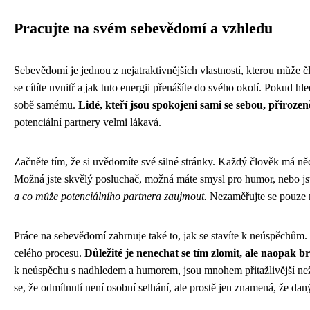
Pracujte na svém sebevědomí a vzhledu
Sebevědomí je jednou z nejatraktivnějších vlastností, kterou může č
se cítíte uvnitř a jak tuto energii přenášíte do svého okolí. Pokud hl
sobě samému.
Lidé, kteří jsou spokojeni sami se sebou, přirozeně
potenciální partnery velmi lákavá.
Začněte tím, že si uvědomíte své silné stránky. Každý člověk má něc
Možná jste skvělý posluchač, možná máte smysl pro humor, nebo jst
a co může potenciálního partnera zaujmout.
Nezaměřujte se pouze na
Práce na sebevědomí zahrnuje také to, jak se stavíte k neúspěchům. V
celého procesu.
Důležité je nenechat se tím zlomit, ale naopak br
k neúspěchu s nadhledem a humorem, jsou mnohem přitažlivější než ti
se, že odmítnutí není osobní selhání, ale prostě jen znamená, že dan