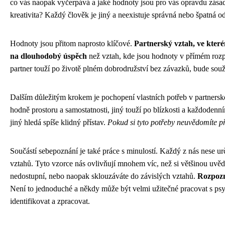
co vás naopak vyčerpává a jaké hodnoty jsou pro vás opravdu zásadn
kreativita? Každý člověk je jiný a neexistuje správná nebo špatná 
Hodnoty jsou přitom naprosto klíčové.
Partnerský vztah, ve které
na dlouhodobý úspěch
než vztah, kde jsou hodnoty v přímém rozpo
partner touží po životě plném dobrodružství bez závazků, bude soužit
Dalším důležitým krokem je pochopení vlastních potřeb v partnersk
hodně prostoru a samostatnosti, jiný touží po blízkosti a každodenn
jiný hledá spíše klidný přístav.
Pokud si tyto potřeby neuvědomíte př
Součástí sebepoznání je také práce s minulostí. Každý z nás nese urč
vztahů. Tyto vzorce nás ovlivňují mnohem víc, než si většinou uvě
nedostupní, nebo naopak sklouzáváte do závislých vztahů.
Rozpozn
Není to jednoduché a někdy může být velmi užitečné pracovat s p
identifikovat a zpracovat.