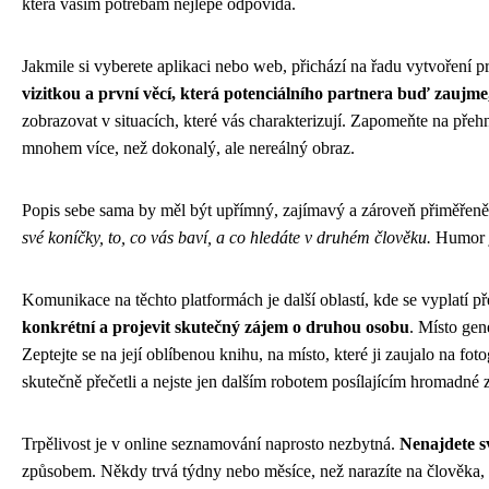
která vašim potřebám nejlépe odpovídá.
Jakmile si vyberete aplikaci nebo web, přichází na řadu vytvoření pr
vizitkou a první věcí, která potenciálního partnera buď zaujme
zobrazovat v situacích, které vás charakterizují. Zapomeňte na přeh
mnohem více, než dokonalý, ale nereálný obraz.
Popis sebe sama by měl být upřímný, zajímavý a zároveň přiměřeně
své koníčky, to, co vás baví, a co hledáte v druhém člověku.
Humor je
Komunikace na těchto platformách je další oblastí, kde se vyplatí 
konkrétní a projevit skutečný zájem o druhou osobu
. Místo gen
Zeptejte se na její oblíbenou knihu, na místo, které ji zaujalo na foto
skutečně přečetli a nejste jen dalším robotem posílajícím hromadné 
Trpělivost je v online seznamování naprosto nezbytná.
Nenajdete s
způsobem. Někdy trvá týdny nebo měsíce, než narazíte na člověka, 