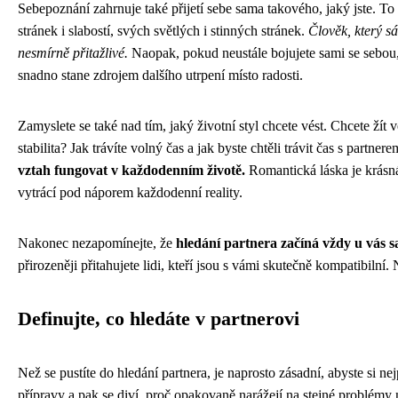
Sebepoznání zahrnuje také přijetí sebe sama takového, jaký jste. To
stránek i slabostí, svých světlých i stinných stránek.
Člověk, který sá
nesmírně přitažlivé.
Naopak, pokud neustále bojujete sami se sebou, 
snadno stane zdrojem dalšího utrpení místo radosti.
Zamyslete se také nad tím, jaký životní styl chcete vést. Chcete žít
stabilita? Jak trávíte volný čas a jak byste chtěli trávit čas s partner
vztah fungovat v každodenním životě.
Romantická láska je krásná,
vytrácí pod náporem každodenní reality.
Nakonec nezapomínejte, že
hledání partnera začíná vždy u vás 
přirozeněji přitahujete lidi, kteří jsou s vámi skutečně kompatibilní. 
Definujte, co hledáte v partnerovi
Než se pustíte do hledání partnera, je naprosto zásadní, abyste si ne
přípravy a pak se diví, proč opakovaně narážejí na stejné problémy n