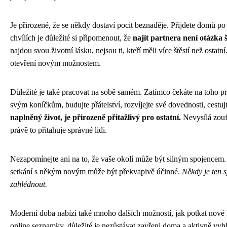
Je přirozené, že se někdy dostaví pocit beznaděje. Přijdete domů po 
chvílích je důležité si připomenout, že
najít partnera není otázka š
najdou svou životní lásku, nejsou ti, kteří měli více štěstí než ostatní.
otevření novým možnostem.
Důležité je také pracovat na sobě samém. Zatímco čekáte na toho pr
svým koníčkům, budujte přátelství, rozvíjejte své dovednosti, cestuj
naplněný život, je přirozeně přitažlivý pro ostatní.
Nevysílá zoufa
právě to přitahuje správné lidi.
Nezapomínejte ani na to, že vaše okolí může být silným spojencem. P
setkání s někým novým může být překvapivě účinné.
Někdy je ten s
zahlédnout.
Moderní doba nabízí také mnoho dalších možností, jak potkat nové l
online seznamky, důležité je nezůstávat zavřeni doma a aktivně vyhle