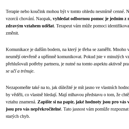
Terapie nebo koučink mohou být v tomto ohledu nesmírně cenné. Není
vzorců chování. Naopak,
vyhledat odbornou pomoc je jedním z ne
zdravým vztahem udělat
. Terapeut vám může pomoci identifikovat
změnit.
Komunikace je dalším bodem, na který je třeba se zaměřit. Mnoho vz
neumějí otevřeně a upřímně komunikovat. Pokud jste v minulých vztaz
přehlušovali potřeby partnera, je nutné na tomto aspektu aktivně pr
se učí a trénuje
.
Nezapomeňte také na to, jak důležité je mít jasno ve vlastních hodn
by věděli, co vlastně hledají. Mají mlhavou představu o tom, že chtě
vztahu znamená.
Zapište si na papír, jaké hodnoty jsou pro vás v
jsou pro vás nepřekročitelné
. Tato jasnost vám pomůže rozpozna
starých chyb.