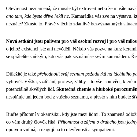
Otevřenost neznamená, že musíte být extrovert nebo že musíte nav
ano tam, kde byste dříve řekli ne
. Kamarádka vás zve na výstavu, k
neznáte? Zkuste to. Právě v těchto zdánlivě bezvýznamných situacích
Nová setkání jsou palivem pro váš osobní rozvoj i pro váš milos
o jehož existenci jste ani nevěděli. Někdo vás pozve na kurz kerami
se spřátelíte s někým, kdo vás pak seznámí se svým kamarádem. Řetěz
Důležité je také
přehodnotit svůj seznam požadavků na ideálního p
vyhovět. Výška, vzdělání, profese, záliby – to vše jsou věci, které
potenciálně skvělých lidí.
Skutečná chemie a hluboké porozumění
nesplňuje ani jeden bod z vašeho seznamu, a přesto s ním budete šťa
Buďte přítomní v okamžiku, kdy jste mezi lidmi. To znamená odložit
co vám druhý člověk říká.
Přítomnost a zájem o druhého jsou jedny z
opravdu vnímá, a reagují na to otevřeností a sympatiemi.