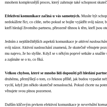
mnohem komplexnější proces, který zahrnuje také schopnost skutečn
Efektivní komunikace začíná u vás samotných.
Musíte být schopn
nedokážete říct, co cítíte, nebo pokud se bojíte vyjádřit svůj názor,
kteří hledají životního partnera, přirozeně tíhnou k těm, kteří jsou 
Jedním z nejdůležitějších aspektů komunikace je
aktivní naslouchán
svůj názor. Aktivní naslouchání znamená, že skutečně věnujete pozo
mu najevo, že ho slyšíte. Když se s někým poprvé setkáte a snažíte 
a zajímáte se o to, co říká.
Velkou chybou, které se mnoho lidí dopouští při hledání partner
druhému, přemýšlejí o tom, co řeknou příště, jak budou vypadat nebo
vycítí, když jim někdo skutečně nenaslouchá. Pokud chcete na poten
věnujete svou plnou pozornost.
Dalším klíčovým prvkem efektivní komunikace je
neverbální komu