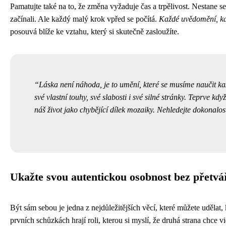
Pamatujte také na to, že změna vyžaduje čas a trpělivost. Nestane se
začínali. Ale každý malý krok vpřed se počítá.
Každé uvědomění, každ
posouvá blíže ke vztahu, který si skutečně zasloužíte.
Láska není náhoda, je to umění, které se musíme naučit k
své vlastní touhy, své slabosti i své silné stránky. Teprve 
náš život jako chybějící dílek mozaiky. Nehledejte dokonalos
Ukažte svou autentickou osobnost bez přetvá
Být sám sebou je jedna z nejdůležitějších věcí, které můžete udělat,
prvních schůzkách hrají roli, kterou si myslí, že druhá strana chce v