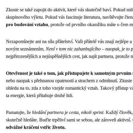
Zkuste se také zapojit do aktivit, které vás skutečně baví. Pokud mil
skupinového výletu. Pokud vás fascinuje literatura, navštěvujte čte
pro budování vztahu
, protože od prvního okamžiku máte o čem mlu
Nezapomínejte ani na sílu přátelství. Vaši přátelé vás znají nejlépe
novým seznámením.
Není v tom nic zahanbujícího – naopak, je to 
nejpřirozenějších a nejúspěšnějších cest, jak najít partnera, protož
Otevřenost je také o tom, jak přistupujete k samotným prvním 
nebo naopak s přehnanou opatrností a strachem z odmítnutí. Zkuste t
ohledu na to, zda z toho vzejde romantický vztah. Takový přístup vá
ta energie, která přitahuje druhé lidi.
Pamatujte, že
hledání partnera je cesta, nikoli sprint
. Každý člověk,
skutečně hledáte. Buďte trpěliví sami se sebou, ale zároveň aktivní.
odvážné kráčení vstříc životu.