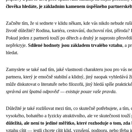
člověka hledáte, je základním kamenem úspěšného partnerskéh
Začněte tím, že si sednete v klidu někam, kde vás nikdo nebude ruš
životě důležité? Rodina, kariéra, cestování, duchovní růst, příroda
Pokud jeden z partnerů touží po dětech a druhý je naprosto přesvěd
nepřekryje.
Sdílené hodnoty jsou základem trvalého vztahu
, a p
hledat.
Zamyslete se také nad tím, jaké vlastnosti charakteru jsou pro vás 
partnera, který je emočně stabilní a klidný, jiný naopak vyhledává ž
může diskutovat o literatuře nebo filozofii, jiný hledá spíše praktic
správná ani špatná odpověď — existuje pouze vaše pravda.
Důležité je také rozlišovat mezi tím, co skutečně potřebujete, a tím, c
vysokého, bohatého a fyzicky atraktivního, ale ve skutečnosti touží 
důležitá, ale není to jediné měřítko, které rozhoduje o tom, zd
vztahu cítit — jestli chcete cítit klid, vzrušení, podporu, nebo třeba i