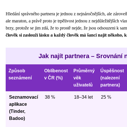
Hledání správného partnera je jednou z nejnáročnějších, ale zároveň
ale maraton, a právě proto je trpělivost jednou z nejdůležitějších vla
brzy, protože se jim zdá, že to prostě nejde, že jsou odsouzeni k sam
člověk si zaslouží lásku a každý člověk má šanci najít někoho,
Jak najít partnera – Srovnání
Způsob
Oblíbenost
Průměrný
Úspěšnost
seznámení
v ČR (%)
věk
(nalezení
uživatelů
partnera)
Seznamovací
38 %
18–34 let
25 %
aplikace
(Tinder,
Badoo)