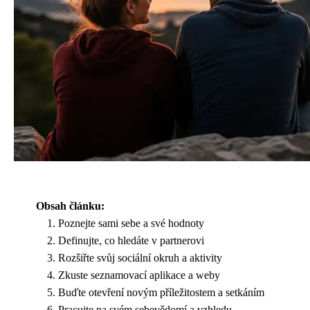
Obsah článku:
Poznejte sami sebe a své hodnoty
Definujte, co hledáte v partnerovi
Rozšiřte svůj sociální okruh a aktivity
Zkuste seznamovací aplikace a weby
Buďte otevření novým příležitostem a setkáním
Pracujte na svém sebevědomí a vzhledu