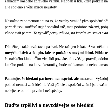
základem každého zdravého vztahu. Naopak u lidí, které potkáte n
a je spojeno s větší mírou nejistoty.
Nesmíme zapomenout ani na to, že vztahy vzniklé přes společné přát
partneři jsou součástí stejné sociální sítě, mají podobné zázemí, pohy
vůbec stali párem.
To vytváří pevný základ, na kterém lze stavět sku
Důležité je také nezůstávat pasivní. Nestačí jen čekat, až vás někd
nových aktivit a skupin, kde se potkáte s novými lidmi.
Přihlaste
čtenářského klubu. Čím více lidí poznáte, tím větší je pravděpodob
kterého potkáte na kurzu keramiky, bude mít kamaráda nebo kamarád
Pamatujte, že
hledání partnera není sprint, ale maraton
. Vyžaduj
pohled nemusí zdát ideální. Vaši přátelé a společní známí jsou vaší
nedejte se odradit prvními neúspěchy.
Buďte trpěliví a nevzdávejte se hledání