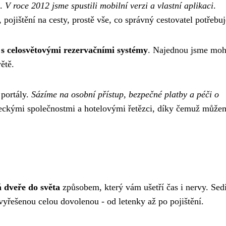
u.
V roce 2012 jsme spustili mobilní verzi a vlastní aplikaci
.
 pojištění na cesty, prostě vše, co správný cestovatel potřebuj
 s celosvětovými rezervačními systémy
. Najednou jsme moh
ětě.
 portály.
Sázíme na osobní přístup, bezpečné platby a péči o
eteckými společnostmi a hotelovými řetězci, díky čemuž může
 dveře do světa
způsobem, který vám ušetří čas i nervy. Sed
yřešenou celou dovolenou - od letenky až po pojištění.