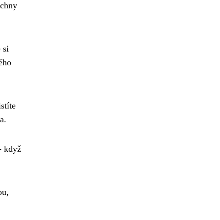
echny
 si
vého
stíte
a.
- když
ou,