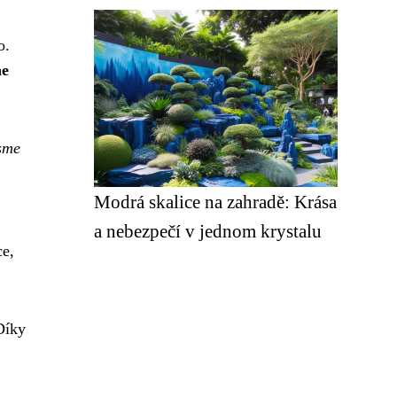
o.
ne
jsme
Modrá skalice na zahradě: Krása
a nebezpečí v jednom krystalu
ce,
Díky