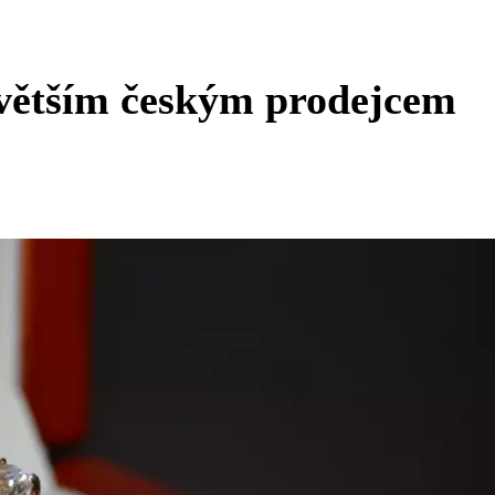
ejvětším českým prodejcem