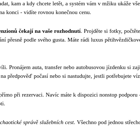
adat, kam a kdy chcete letět, a systém vám v mžiku ukáže vš
na konci - vidíte rovnou konečnou cenu.
enzionů čekají na vaše rozhodnutí
. Projděte si fotky, počtěte
vání přesně podle svého gusta. Máte rádi luxus pětihvězdičko
íli. Pronájem auta, transfer nebo autobusovou jízdenku si zaji
a předpověď počasí nebo si nastudujte, jestli potřebujete víz
 přímo při rezervaci. Navíc máte k dispozici nonstop podporu 
ti.
chaotické správě služebních cest
. Všechno pod jednou střech