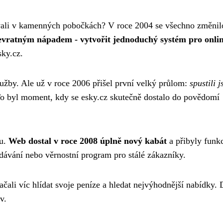
ovali v kamenných pobočkách? V roce 2004 se všechno změnil
řevratným nápadem - vytvořit jednoduchý systém pro onli
sky.cz.
užby. Ale už v roce 2006 přišel první velký průlom:
spustili 
To byl moment, kdy se esky.cz skutečně dostalo do povědomí
hu.
Web dostal v roce 2008 úplně nový kabát
a přibyly funk
dávání nebo věrnostní program pro stálé zákazníky.
ali víc hlídat svoje peníze a hledat nejvýhodnější nabídky. 
v.