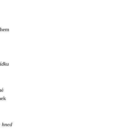
během
ídku
né
nek
e hned