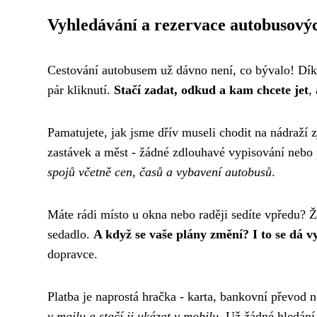
Vyhledávání a rezervace autobusový
Cestování autobusem už dávno není, co bývalo! Díky
pár kliknutí.
Stačí zadat, odkud a kam chcete jet
,
Pamatujete, jak jsme dřív museli chodit na nádraží
zastávek a měst - žádné zdlouhavé vypisování nebo 
spojů včetně cen, časů a vybavení autobusů
.
Máte rádi místo u okna nebo raději sedíte vpředu? 
sedadlo.
A když se vaše plány změní? I to se dá vy
dopravce.
Platba je naprostá hračka - karta, bankovní převod
v mailu a stačí ji ukázat v mobilu
. Už žádné hledání