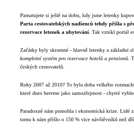
Pamatujete si ještě na dobu, kdy jsme letenky kup
Parta cestovatelských nadšenců tehdy přišla s p
rezervace letenek a ubytování
. Tak vznikl portál e
Začátky byly skromné - hlavně letenky a základní sl
kompletní systém pro rezervace hotelů a penzionů
. 
českých cestovatelů.
Roky 2007 až 2010? To byla doba velkého rozmac
které dnes bereme jako samozřejmost - chytré vyhle
Paradoxně nám pomohla i ekonomická krize. Lidé zač
tomu k nám přišlo o 150 % více návštěvníků než dří