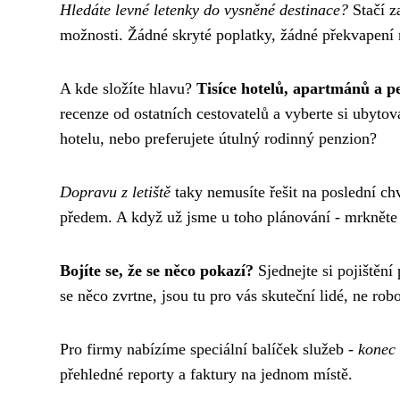
Hledáte levné letenky do vysněné destinace?
Stačí z
možnosti. Žádné skryté poplatky, žádné překvapení 
A kde složíte hlavu?
Tisíce hotelů, apartmánů a p
recenze od ostatních cestovatelů a vyberte si ubyto
hotelu, nebo preferujete útulný rodinný penzion?
Dopravu z letiště
taky nemusíte řešit na poslední chv
předem. A když už jsme u toho plánování - mrkněte n
Bojíte se, že se něco pokazí?
Sjednejte si pojištění
se něco zvrtne, jsou tu pro vás skuteční lidé, ne robo
Pro firmy nabízíme speciální balíček služeb -
konec 
přehledné reporty a faktury na jednom místě.