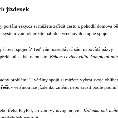
ch jízdenek
 portálu esky.cz si můžete zařídit cestu z pohodlí domova 
 a systém vám okamžitě nabídne všechny dostupné spoje.
 zjišťovat spojení? Teď vám našeptávač sám napovídá názvy
překlepů se bát nemusíte.
Během chvilky vidíte kompletní nab
Žádný problém! U většiny spojů si můžete vybrat svoje oblíbe
řešit
- většinou lze jízdenku změnit nebo zrušit podle podmí
 nebo třeba PayPal, co vám vyhovuje nejvíc.
Jízdenku pak mát
 vytištěných papírků!