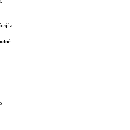
e.
nají a
hodné
o