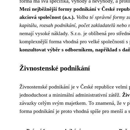
forma má svá specifika, výhody a nevýhody, a proto 
Mezi nejběžnější formy podnikání v České republ
akciová společnost (a.s.).
Volba té správné formy z
kapitálu, rozsah podnikání, počet zakladatelů nebo m
nemají vysoké náklady. S.r.o. je oblíbená pro stře
komplexnější forma vhodná pro velké společnosti s 
konzultovat výběr s odborníkem, například s 
Živnostenské podnikání
Živnostenské podnikání je v České republice velmi 
jednoduchost a minimální administrativní zátěž.
Živ
závazky celým svým majetkem. To znamená, že v p
forma podnikání je proto vhodná spíše pro menší a st