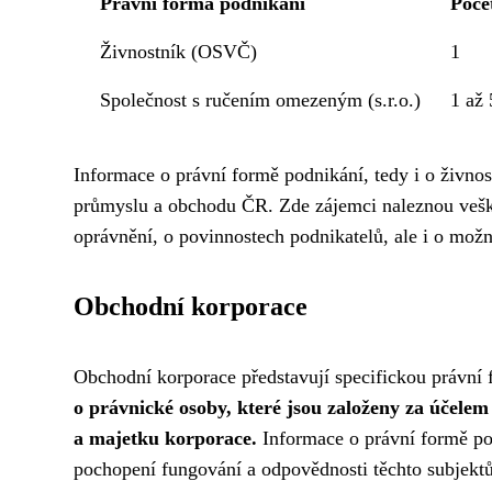
Právní forma podnikání
Poče
Živnostník (OSVČ)
1
Společnost s ručením omezeným (s.r.o.)
1 až 
Informace o právní formě podnikání, tedy i o živno
průmyslu a obchodu ČR. Zde zájemci naleznou vešk
oprávnění, o povinnostech podnikatelů, ale i o možn
Obchodní korporace
Obchodní korporace představují specifickou právní 
o právnické osoby, které jsou založeny za účelem d
a majetku korporace.
Informace o právní formě pod
pochopení fungování a odpovědnosti těchto subjektů