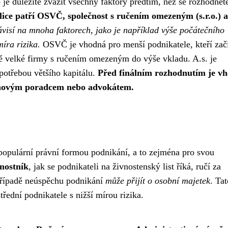
je důležité zvážit všechny faktory předtím, než se rozhodnet
ice patří OSVČ, společnost s ručením omezeným (s.r.o.) a
ávisí na mnoha faktorech, jako je například výše počátečního
íra rizika.
OSVČ je vhodná pro menší podnikatele, kteří začí
dně velké firmy s ručením omezeným do výše vkladu. A.s. je
potřebou většího kapitálu.
Před finálním rozhodnutím je v
daňovým poradcem nebo advokátem.
populární právní formou podnikání, a to zejména pro svou
nostník
, jak se podnikateli na živnostenský list říká, ručí za
řípadě neúspěchu podnikání
může přijít o osobní majetek
. Tat
řední podnikatele s nižší mírou rizika.