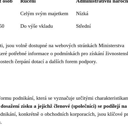
t osob
Ručení
Administrativní náročn
Celým svým majetkem
Nízká
50
Do výše vkladu
Střední
sti, jsou volně dostupné na webových stránkách Ministerstva
eré potřebné informace o podmínkách pro získání živnosten
ostech čerpání dotací a dalších forem podpory.
formu podnikání, která se vyznačuje určitými charakteristika
osažení zisku a jejichž členové (společníci) se podílejí na 
nikání, konkrétně o obchodních korporacích, jsou klíčové p
.