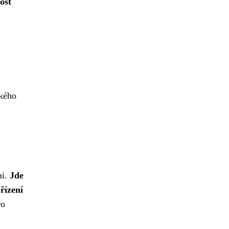
ost
ského
mi.
Jde
řízení
ro