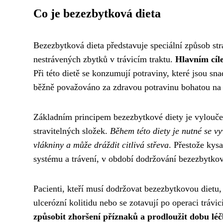
Co je bezezbytková dieta
Bezezbytková dieta představuje speciální způsob str
nestrávených zbytků v trávicím traktu.
Hlavním cíle
Při této dietě se konzumují potraviny, které jsou sna
běžně považováno za zdravou potravinu bohatou na 
Základním principem bezezbytkové diety je vylouče
stravitelných složek.
Během této diety je nutné se v
vlákniny a může dráždit citlivá střeva
. Přestože kys
systému a trávení, v období dodržování bezezbytko
Pacienti, kteří musí dodržovat bezezbytkovou dietu,
ulcerózní kolitidu nebo se zotavují po operaci trávic
způsobit zhoršení příznaků a prodloužit dobu lé