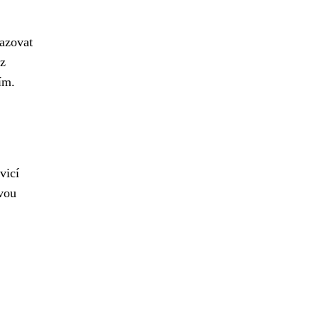
řazovat
 z
ím.
vicí
avou