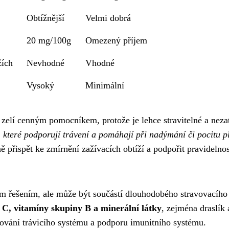
Obtížnější
Velmi dobrá
20 mg/100g
Omezený příjem
žích
Nevhodné
Vhodné
Vysoký
Minimální
zelí cenným pomocníkem, protože je lehce stravitelné a neza
 které podporují trávení a pomáhají při nadýmání či pocitu pl
řispět ke zmírnění zažívacích obtíží a podpořit pravidelnos
ým řešením, ale může být součástí dlouhodobého stravovacího
n C, vitamíny skupiny B a minerální látky
, zejména draslík 
gování trávicího systému a podporu imunitního systému.