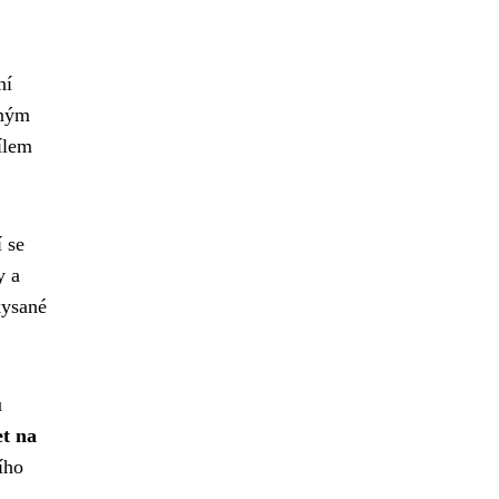
ní
aným
ílem
 se
y a
kysané
u
et na
ího