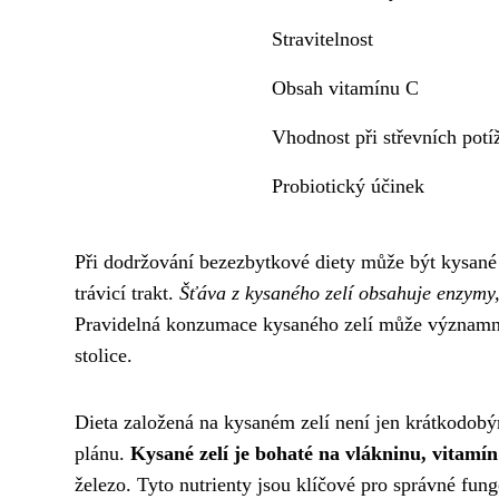
Stravitelnost
Obsah vitamínu C
Vhodnost při střevních potí
Probiotický účinek
Při dodržování bezezbytkové diety může být kysané 
trávicí trakt.
Šťáva z kysaného zelí obsahuje enzymy,
Pravidelná konzumace kysaného zelí může významně p
stolice.
Dieta založená na kysaném zelí není jen krátkodob
plánu.
Kysané zelí je bohaté na vlákninu, vitamí
železo. Tyto nutrienty jsou klíčové pro správné fun