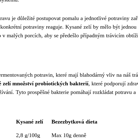
ravu je důležité postupovat pomalu a jednotlivé potraviny za
konkrétní potraviny reaguje. Kysané zelí by mělo být jednou
 to v malých porcích, aby se předešlo případným trávicím obtíž
rmentovaných potravin, které mají blahodárný vliv na náš trá
zelí množství probiotických bakterií
, které podporují zdr
ažívání. Tyto prospěšné bakterie pomáhají rozkládat potravu a
Kysané zelí
Bezezbytková dieta
2,8 g/100g
Max 10g denně