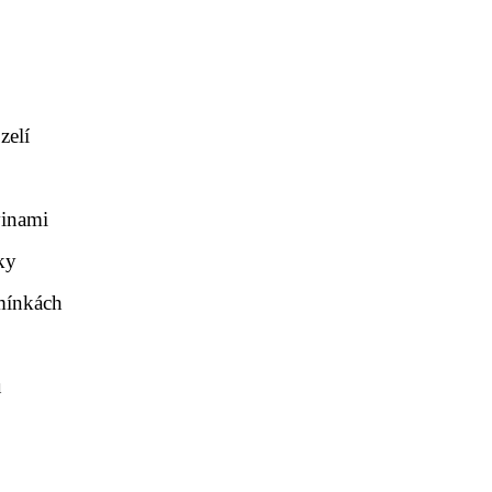
zelí
vinami
ky
mínkách
u