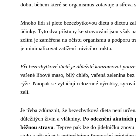
dobu, během které se organismus zotavuje a střeva s
Mnoho lidí si plete bezezbytkovou dietu s dietou za
účinky. Tyto dva přístupy ke stravování jsou však 
zelím je zaměřena na očistu organismu a podporu trá
je minimalizovat zatížení trávicího traktu.
Při bezezbytkové dietě je důležité konzumovat pouz
vařené libové maso, bílý chléb, vařená zelenina bez
rýže. Naopak se vylučují celozrnné výrobky, syrová
zelí.
Je třeba zdůraznit, že bezezbytková dieta není urč
důležitých živin a vlákniny.
Po odeznění akutních 
běžnou stravu
. Teprve pak lze do jídelníčku znovu 
stylu a přispívat k optimálnímu fungování trávicího