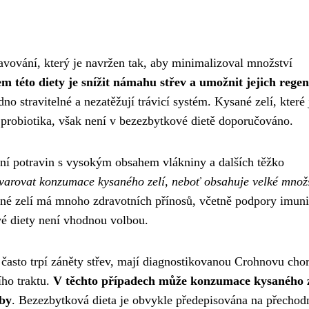
avování, který je navržen tak, aby minimalizoval množství
m této diety je snížit námahu střev a umožnit jejich regen
dno stravitelné a nezatěžují trávicí systém. Kysané zelí, které 
probiotika, však není v bezezbytkové dietě doporučováno.
ní potravin s vysokým obsahem vlákniny a dalších těžko
yvarovat konzumace kysaného zelí, neboť obsahuje velké množ
ané zelí má mnoho zdravotních přínosů, včetně podpory imuni
vé diety není vhodnou volbou.
 často trpí záněty střev, mají diagnostikovanou Crohnovu cho
ího traktu.
V těchto případech může konzumace kysaného z
čby
. Bezezbytková dieta je obvykle předepisována na přechod