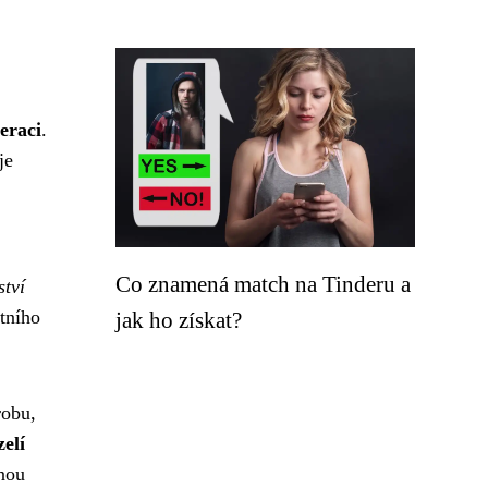
eraci
.
je
Co znamená match na Tinderu a
ství
tního
jak ho získat?
robu,
elí
nou