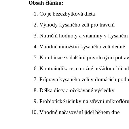
Obsah článku:
Co je bezezbytková dieta
Výhody kysaného zelí pro trávení
Nutriční hodnoty a vitamíny v kysaném 
Vhodné množství kysaného zelí denně
Kombinace s dalšími povolenými potra
Kontraindikace a možné nežádoucí účin
Příprava kysaného zelí v domácích pod
Délka diety a očekávané výsledky
Probiotické účinky na střevní mikroflór
Vhodné načasování jídel během dne