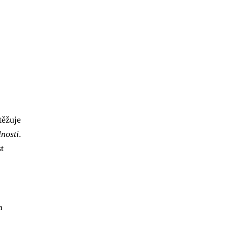
těžuje
nosti
.
t
a