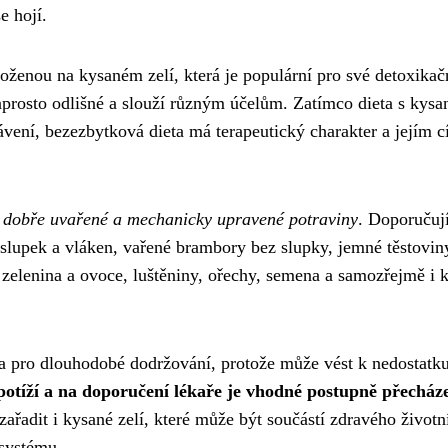
e hojí.
loženou na kysaném zelí, která je populární pro své detoxikač
naprosto odlišné a slouží různým účelům. Zatímco dieta s kys
vení, bezezbytková dieta má terapeutický charakter a jejím c
e dobře uvařené a mechanicky upravené potraviny
. Doporučují
 slupek a vláken, vařené brambory bez slupky, jemné těstovin
 zelenina a ovoce, luštěniny, ořechy, semena a samozřejmě i 
ena pro dlouhodobé dodržování, protože může vést k nedostatk
potíží a na doporučení lékaře je vhodné postupně přecház
zařadit i kysané zelí, které může být součástí zdravého životn
 systému.