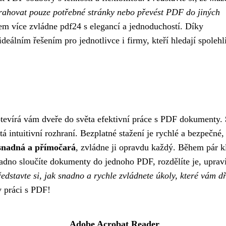
rahovat pouze potřebné stránky nebo převést PDF do jiných
m více zvládne pdf24 s elegancí a jednoduchostí. Díky
ideálním řešením pro jednotlivce i firmy, kteří hledají spolehl
 otevírá vám dveře do světa efektivní práce s PDF dokumenty.
ítá intuitivní rozhraní. Bezplatné stažení je rychlé a bezpečné,
 snadná a přímočará
, zvládne ji opravdu každý. Během pár k
nadno sloučíte dokumenty do jednoho PDF, rozdělíte je, uprav
edstavte si, jak snadno a rychle zvládnete úkoly, které vám d
v práci s PDF!
Adobe Acrobat Reader