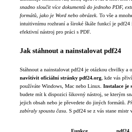
snadno sloučit více dokumentů do jednoho PDF, ext
formátů, jako je Word nebo obrázek.
To vše a mnohe
intuitivnímu rozhraní a široké škále funkcí je pdf24 
efektivní nástroj pro práci s PDF.
Jak stáhnout a nainstalovat pdf24
Stáhnout a nainstalovat pdf24 je otázkou chvilky a
navštívit oficiální stránky pdf24.org
, kde vás přiv
používáte Windows, Mac nebo Linux.
Instalace je
budete mít k dispozici šikovný nástroj, se kterým s
jejich obsah nebo je převedete do jiných formátů.
Př
zabíraly spoustu času
. S pdf24 se z vás stane mistr 
Funkce
pdf24