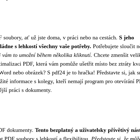
soubory, ať už jste doma, v práci nebo na cestách.
S jeho
ládne s lehkostí všechny vaše potřeby.
Potřebujete sloučit n
 vám to umožní během několika kliknutí.
Chcete zmenšit veli
imalizaci PDF, která vám pomůže ušetřit místo bez ztráty kva
Word nebo obrázek? S pdf24 je to hračka! Představte si, jak 
žité informace s kolegy, kteří nemají program pro otevírání 
ější práci s dokumenty.
 PDF dokumenty.
Tento bezplatný a uživatelsky přívětivý nás
t PDF soubory s lehkostí a flexibilitou.
Představte si, že můž