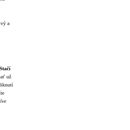
ivý a
Stačí
 ať už
liknutí
íte
říve