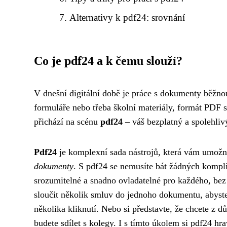
Alternativy k pdf24: srovnání
Co je pdf24 a k čemu slouží?
V dnešní digitální době je práce s dokumenty běžno
formuláře nebo třeba školní materiály, formát PDF s
přichází na scénu
pdf24
– váš bezplatný a spolehliv
Pdf24
je komplexní sada nástrojů, která vám umož
dokumenty
. S pdf24 se nemusíte bát žádných komplik
srozumitelné a snadno ovladatelné pro každého, bez o
sloučit několik smluv do jednoho dokumentu, abyst
několika kliknutí. Nebo si představte, že chcete z d
budete sdílet s kolegy. I s tímto úkolem si pdf24 hra