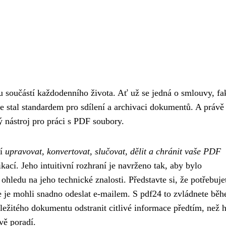
u součástí každodenního života. Ať už se jedná o smlouvy, fa
e stal standardem pro sdílení a archivaci dokumentů. A právě
ý nástroj pro práci s PDF soubory.
ní
upravovat, konvertovat, slučovat, dělit a chránit vaše PDF
ací. Jeho intuitivní rozhraní je navrženo tak, aby bylo
hledu na jeho technické znalosti. Představte si, že potřebuje
e je mohli snadno odeslat e-mailem. S pdf24 to zvládnete bě
ůležitého dokumentu odstranit citlivé informace předtím, než 
vě poradí.