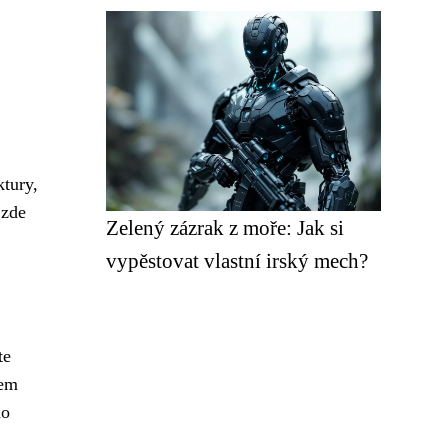
ktury,
 zde
Zelený zázrak z moře: Jak si
vypěstovat vlastní irský mech?
te
hem
ho