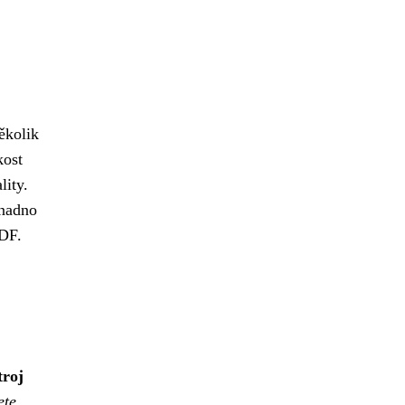
ěkolik
kost
lity.
snadno
PDF.
troj
ete