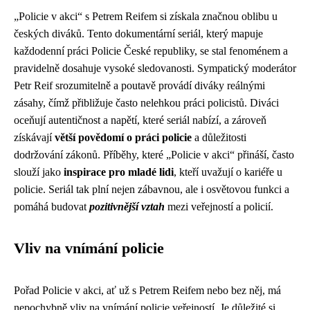
„Policie v akci“ s Petrem Reifem si získala značnou oblibu u
českých diváků. Tento dokumentární seriál, který mapuje
každodenní práci Policie České republiky, se stal fenoménem a
pravidelně dosahuje vysoké sledovanosti. Sympatický moderátor
Petr Reif srozumitelně a poutavě provádí diváky reálnými
zásahy, čímž přibližuje často nelehkou práci policistů. Diváci
oceňují autentičnost a napětí, které seriál nabízí, a zároveň
získávají
větší povědomí o práci policie
a důležitosti
dodržování zákonů. Příběhy, které „Policie v akci“ přináší, často
slouží jako
inspirace pro mladé lidi
, kteří uvažují o kariéře u
policie. Seriál tak plní nejen zábavnou, ale i osvětovou funkci a
pomáhá budovat
pozitivnější vztah
mezi veřejností a policií.
Vliv na vnímání policie
Pořad Policie v akci, ať už s Petrem Reifem nebo bez něj, má
nepochybně vliv na vnímání policie veřejností. Je důležité si