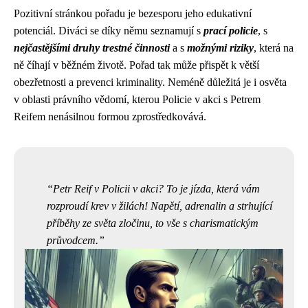
Pozitivní stránkou pořadu je bezesporu jeho edukativní
potenciál. Diváci se díky němu seznamují s
prací policie
, s
nejčastějšími druhy trestné činnosti
a s
možnými riziky
, která na
ně číhají v běžném životě. Pořad tak může přispět k větší
obezřetnosti a prevenci kriminality. Neméně důležitá je i osvěta
v oblasti právního vědomí, kterou Policie v akci s Petrem
Reifem nenásilnou formou zprostředkovává.
Petr Reif v Policii v akci? To je jízda, která vám
rozproudí krev v žilách! Napětí, adrenalin a strhující
příběhy ze světa zločinu, to vše s charismatickým
průvodcem.