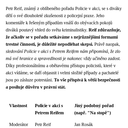
Petr Reif, známý z oblíbeného pořadu Policie v akci, se s diváky
dělí o své dlouholeté zkušenosti z policejní praxe. Jeho
komentáře k řešeným případům vnáší do obývacích pokojů
diváků poutavý vhled do světa kriminalistiky.
Reif zdůrazňuje,
že ačkoliv se v pořadu setkáváme s nejrůznějšími formami
trestné činnosti, je důležité nepodléhat skepsi.
Právě naopak,
sledování Policie v akci s Petrem Reifem nám připomíná, že zlo
má své hranice a spravedlnosti je nakonec vždy učiněno zadost.
Díky profesionálnímu a obětavému přístupu policistů, které v
akci vídáme, se daří objasnit i velmi složité případy a pachatelé
jsou po zásluze potrestáni.
To vše přispívá k větší bezpečnosti
a posiluje důvěru v právní stát.
Vlastnost
Policie v akci s
Jiný podobný pořad
Petrem Reifem
(např. "Na stopě")
Moderátor
Petr Reif
Jan Rosák