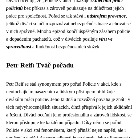
Diváci oceňují, že „Policie v akci“ ukazuje
skutečnou práci
policistů
bez příkras a zároveň poukazuje na důležitost jejich
práce pro společnost. Pořad se tak stává i
nástrojem prevence
,
jelikož diváci se učí rozpoznávat nebezpečné situace a chovat se
v nich správně. Mnoho epizod končí úspěšným zásahem policie
a dopadením pachatelů, což v divácích posiluje
víru ve
spravedlnost
a funkčnost bezpečnostních složek.
Petr Reif: Tvář pořadu
Petr Reif se stal synonymem pro pořad Policie v akci, kde s
neutuchajícím nasazením a lidským přístupem přibližuje
divákům práci policie. Jeho klidná a rozvážná povaha je znát i v
těch nejvyhrocenějších situacích, čímž přispívá k jejich uklidnění
a řešení. Diváci oceňují jeho profesionalitu a zároveň lidskost, se
kterou přistupuje ke každému případu. Díky němu se pořad
Policie v akci stal fenoménem, který přináší nejen napětí, ale i
poučení a naději, že spravedlnosti je na dosah. Jeho přítomnost v