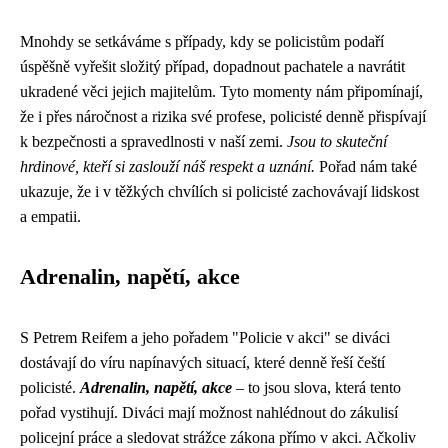
Mnohdy se setkáváme s případy, kdy se policistům podaří
úspěšně vyřešit složitý případ, dopadnout pachatele a navrátit
ukradené věci jejich majitelům. Tyto momenty nám připomínají,
že i přes náročnost a rizika své profese, policisté denně přispívají
k bezpečnosti a spravedlnosti v naší zemi.
Jsou to skuteční
hrdinové, kteří si zaslouží náš respekt a uznání.
Pořad nám také
ukazuje, že i v těžkých chvílích si policisté zachovávají lidskost
a empatii.
Adrenalin, napětí, akce
S Petrem Reifem a jeho pořadem "Policie v akci" se diváci
dostávají do víru napínavých situací, které denně řeší čeští
policisté.
Adrenalin, napětí, akce
– to jsou slova, která tento
pořad vystihují. Diváci mají možnost nahlédnout do zákulisí
policejní práce a sledovat strážce zákona přímo v akci. Ačkoliv