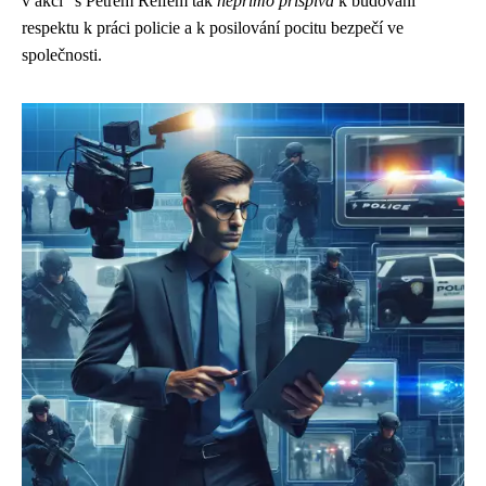
v akci" s Petrem Reifem tak
nepřímo přispívá
k budování
respektu k práci policie a k posilování pocitu bezpečí ve
společnosti.