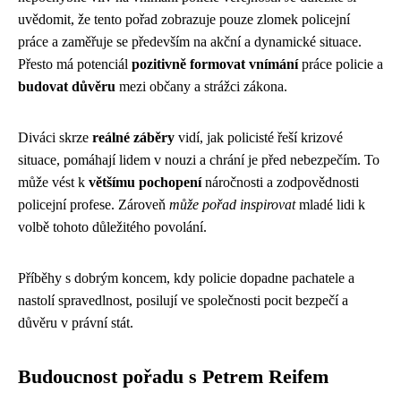
uvědomit, že tento pořad zobrazuje pouze zlomek policejní
práce a zaměřuje se především na akční a dynamické situace.
Přesto má potenciál
pozitivně formovat vnímání
práce policie a
budovat důvěru
mezi občany a strážci zákona.
Diváci skrze
reálné záběry
vidí, jak policisté řeší krizové
situace, pomáhají lidem v nouzi a chrání je před nebezpečím. To
může vést k
většímu pochopení
náročnosti a zodpovědnosti
policejní profese. Zároveň
může pořad inspirovat
mladé lidi k
volbě tohoto důležitého povolání.
Příběhy s dobrým koncem, kdy policie dopadne pachatele a
nastolí spravedlnost, posilují ve společnosti pocit bezpečí a
důvěru v právní stát.
Budoucnost pořadu s Petrem Reifem