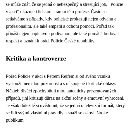
se může zdát, že se jedná o nebezpečný a stresující job, "Policie
v akci" ukazuje i lidskou stránku této profese. Často se
setkáváme s případy, kdy policisté prokazují nejen odvahu a
profesionalitu, ale také empatii a ochotu pomoci. Pořad tak
přináší nejen napínavou podívanou, ale také pomáhá budovat
respekt a uznání k práci Policie České republiky.
Kritika a kontroverze
Pořad Policie v akci s Petrem Reifem si od svého vzniku
vysloužil nemalou pozornost a s ní spojené i kritické ohlasy.
Někteří diváci zpochybňují míru autenticity prezentovaných
případů, jiní kritizují důraz na akční scény a emotivní vyhrocení.
Je však důležité si uvědomit, že se jedná o televizní formát, který
se řídí svými vlastními pravidly a snaží se oslovit široké
publikum.