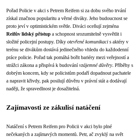
Pořad Policie v akci s Petrem Reifem si za dobu svého trvání
získal značnou popularitu a věrné diváky. Jeho budoucnost se
proto jeví v optimistickém světle. Diváci oceňují zejména
Reifův lidský přístup
a schopnost srozumitelně vysvětlit i
složité policejní postupy. Díky
otevřené komunikaci
s aktéry v
terénu se divákům dostává jedinečného vhledu do každodenní
práce policie. Pořad tak pomáhá bořit bariéry mezi veřejností a
strážci zákona a přispívá k budování
vzájemné důvěry
. Příběhy s
dobrým koncem, kdy se policistům podaří dopadnout pachatele
a napravit křivdy, pak posilují důvěru v právní stát a dodávají
naději, že spravedlnost je dosažitelná.
Zajímavosti ze zákulisí natáčení
Natáčení s Petrem Reifem pro Policii v akci bylo plné
nečekaných a zajímavých momentů. Petr, ač zvyklý na svět