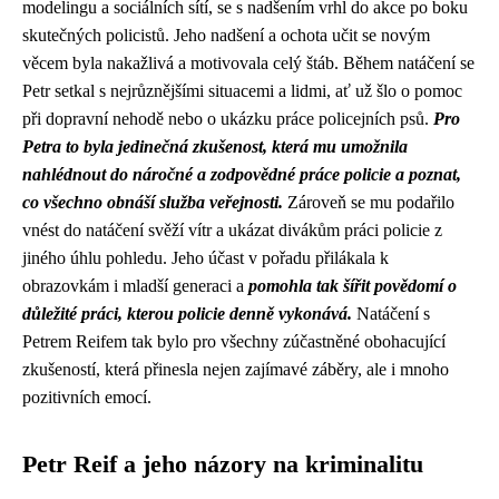
modelingu a sociálních sítí, se s nadšením vrhl do akce po boku
skutečných policistů. Jeho nadšení a ochota učit se novým
věcem byla nakažlivá a motivovala celý štáb. Během natáčení se
Petr setkal s nejrůznějšími situacemi a lidmi, ať už šlo o pomoc
při dopravní nehodě nebo o ukázku práce policejních psů.
Pro
Petra to byla jedinečná zkušenost, která mu umožnila
nahlédnout do náročné a zodpovědné práce policie a poznat,
co všechno obnáší služba veřejnosti.
Zároveň se mu podařilo
vnést do natáčení svěží vítr a ukázat divákům práci policie z
jiného úhlu pohledu. Jeho účast v pořadu přilákala k
obrazovkám i mladší generaci a
pomohla tak šířit povědomí o
důležité práci, kterou policie denně vykonává.
Natáčení s
Petrem Reifem tak bylo pro všechny zúčastněné obohacující
zkušeností, která přinesla nejen zajímavé záběry, ale i mnoho
pozitivních emocí.
Petr Reif a jeho názory na kriminalitu