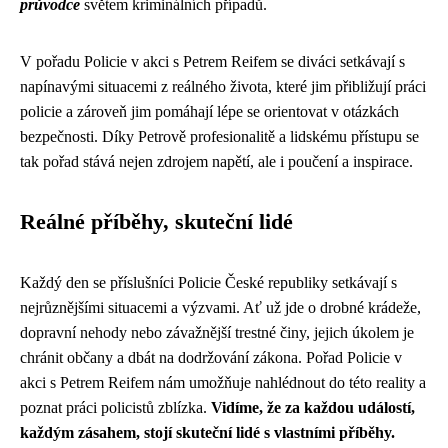
průvodce
světem kriminálních případů.
V pořadu Policie v akci s Petrem Reifem se diváci setkávají s
napínavými situacemi z reálného života, které jim přibližují práci
policie a zároveň jim pomáhají lépe se orientovat v otázkách
bezpečnosti. Díky Petrově profesionalitě a lidskému přístupu se
tak pořad stává nejen zdrojem napětí, ale i poučení a inspirace.
Reálné příběhy, skuteční lidé
Každý den se příslušníci Policie České republiky setkávají s
nejrůznějšími situacemi a výzvami. Ať už jde o drobné krádeže,
dopravní nehody nebo závažnější trestné činy, jejich úkolem je
chránit občany a dbát na dodržování zákona. Pořad Policie v
akci s Petrem Reifem nám umožňuje nahlédnout do této reality a
poznat práci policistů zblízka.
Vidíme, že za každou událostí,
každým zásahem, stojí skuteční lidé s vlastními příběhy.