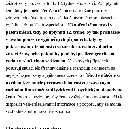
žádost ženy provést, a to do 12. týdne těhotenství. Po uplynutí
této lhůty je umělé přerušení těhotenství možné pouze ze
zdravotních důvodů, a to na základě písemného souhlasného
vyjádření dvou lékařů-specialistů.
Ukončení těhotenství v
pátém měsíci, tedy po uplynutí 12. týdne, by tak přicházelo
v úvahu pouze ve výjimečných případech, kdy by
pokračování v těhotenství vážně ohrožovalo život nebo
zdraví ženy, nebo pokud by plod byl postižen genetickou
vadou neslučitelnou se životem
. V takových případech
posuzují situaci lékaři individuálně a rozhodují s ohledem na
nejlepší zájem ženy a jejího nenarozeného dítěte.
Je důležité si
uvědomit, že umělé přerušení těhotenství je závažným
rozhodnutím s možnými fyzickými i psychickými dopady na
ženu
. Proto je nezbytné, aby žena zvažující tuto možnost měla k
dispozici veškeré relevantní informace a podporu, aby se mohla
svobodně a informovaně rozhodnout.
Dostupnost a postup