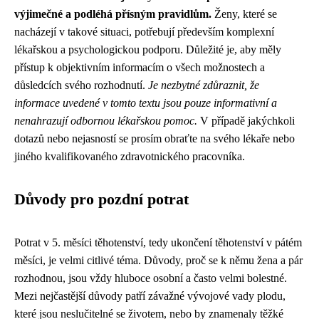
výjimečné a podléhá přísným pravidlům.
Ženy, které se
nacházejí v takové situaci, potřebují především komplexní
lékařskou a psychologickou podporu. Důležité je, aby měly
přístup k objektivním informacím o všech možnostech a
důsledcích svého rozhodnutí.
Je nezbytné zdůraznit, že
informace uvedené v tomto textu jsou pouze informativní a
nenahrazují odbornou lékařskou pomoc.
V případě jakýchkoli
dotazů nebo nejasností se prosím obraťte na svého lékaře nebo
jiného kvalifikovaného zdravotnického pracovníka.
Důvody pro pozdní potrat
Potrat v 5. měsíci těhotenství, tedy ukončení těhotenství v pátém
měsíci, je velmi citlivé téma. Důvody, proč se k němu žena a pár
rozhodnou, jsou vždy hluboce osobní a často velmi bolestné.
Mezi nejčastější důvody patří závažné vývojové vady plodu,
které jsou neslučitelné se životem, nebo by znamenaly těžké