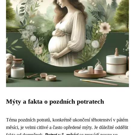
Mýty a fakta o pozdních potratech
Téma pozdních potratů, konkrétně ukončení těhotenství v pátém
měsíci, je velmi citlivé a často opředené mýty. Je důležité oddělit
fakta od domněnek.
Potrat v 5. měsíci
se provádí pouze ve