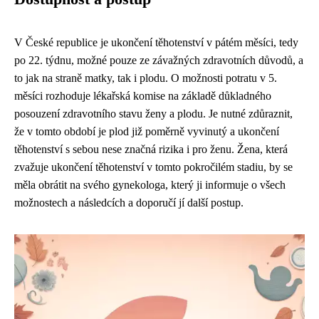
V České republice je ukončení těhotenství v pátém měsíci, tedy
po 22. týdnu, možné pouze ze závažných zdravotních důvodů, a
to jak na straně matky, tak i plodu. O možnosti potratu v 5.
měsíci rozhoduje lékařská komise na základě důkladného
posouzení zdravotního stavu ženy a plodu. Je nutné zdůraznit,
že v tomto období je plod již poměrně vyvinutý a ukončení
těhotenství s sebou nese značná rizika i pro ženu. Žena, která
zvažuje ukončení těhotenství v tomto pokročilém stadiu, by se
měla obrátit na svého gynekologa, který ji informuje o všech
možnostech a následcích a doporučí jí další postup.