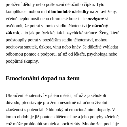
protržení dělohy nebo poškození děložního čípku. Tyto
komplikace mohou mít
dlouhodobé následky
na zdraví ženy,
včetně neplodnosti nebo chronické bolesti. Je
nezbytné
si
uvědomit, že potrat v tomto stadiu těhotenství je
náročný
zákrok
, a to jak po fyzické, tak i psychické stránce. Ženy, které
podstoupily potrat v pozdějším stadiu těhotenství, mohou
pociťovat smutek, úzkost, vinu nebo hněv. Je důležité vyhledat
odbornou pomoc a podporu, ať už od lékaře, psychologa nebo
podpůrné skupiny.
Emocionální dopad na ženu
Ukončení těhotenství v pátém měsíci, ať už z jakéhokoli
důvodu, představuje pro ženu nesmírně náročnou životní
zkušenost s potenciálně hlubokými emocionálními dopady. V
tomto období je již pouto s dítětem silné a jeho pohyby zřetelné,
což může prohloubit smutek a pocit ztráty. Mnoho žen pociťuje