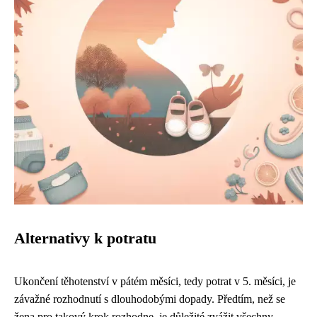
Alternativy k potratu
Ukončení těhotenství v pátém měsíci, tedy potrat v 5. měsíci, je
závažné rozhodnutí s dlouhodobými dopady. Předtím, než se
žena pro takový krok rozhodne, je důležité zvážit všechny