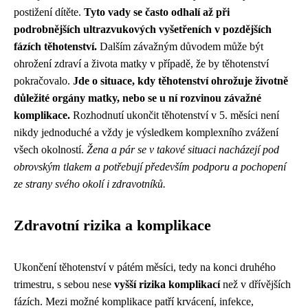
postižení dítěte.
Tyto vady se často odhalí až při
podrobnějších ultrazvukových vyšetřeních v pozdějších
fázích těhotenství.
Dalším závažným důvodem může být
ohrožení zdraví a života matky v případě, že by těhotenství
pokračovalo.
Jde o situace, kdy těhotenství ohrožuje životně
důležité orgány matky, nebo se u ní rozvinou závažné
komplikace.
Rozhodnutí ukončit těhotenství v 5. měsíci není
nikdy jednoduché a vždy je výsledkem komplexního zvážení
všech okolností.
Žena a pár se v takové situaci nacházejí pod
obrovským tlakem a potřebují především podporu a pochopení
ze strany svého okolí i zdravotníků.
Zdravotní rizika a komplikace
Ukončení těhotenství v pátém měsíci, tedy na konci druhého
trimestru, s sebou nese
vyšší rizika komplikací
než v dřívějších
fázích. Mezi možné komplikace patří krvácení, infekce,