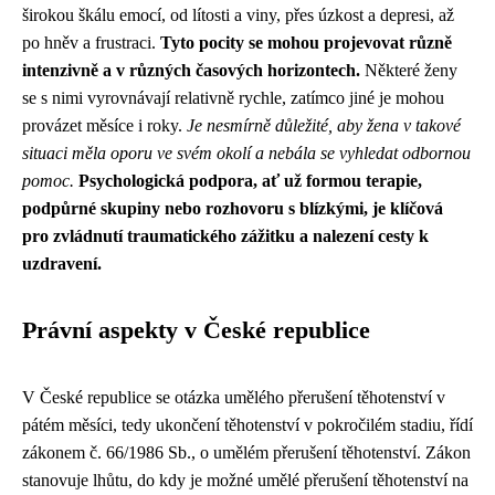
širokou škálu emocí, od lítosti a viny, přes úzkost a depresi, až
po hněv a frustraci.
Tyto pocity se mohou projevovat různě
intenzivně a v různých časových horizontech.
Některé ženy
se s nimi vyrovnávají relativně rychle, zatímco jiné je mohou
provázet měsíce i roky.
Je nesmírně důležité, aby žena v takové
situaci měla oporu ve svém okolí a nebála se vyhledat odbornou
pomoc.
Psychologická podpora, ať už formou terapie,
podpůrné skupiny nebo rozhovoru s blízkými, je klíčová
pro zvládnutí traumatického zážitku a nalezení cesty k
uzdravení.
Právní aspekty v České republice
V České republice se otázka umělého přerušení těhotenství v
pátém měsíci, tedy ukončení těhotenství v pokročilém stadiu, řídí
zákonem č. 66/1986 Sb., o umělém přerušení těhotenství. Zákon
stanovuje lhůtu, do kdy je možné umělé přerušení těhotenství na