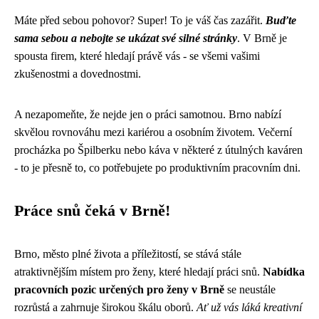
Máte před sebou pohovor? Super! To je váš čas zazářit.
Buďte
sama sebou a nebojte se ukázat své silné stránky
. V Brně je
spousta firem, které hledají právě vás - se všemi vašimi
zkušenostmi a dovednostmi.
A nezapomeňte, že nejde jen o práci samotnou. Brno nabízí
skvělou rovnováhu mezi kariérou a osobním životem. Večerní
procházka po Špilberku nebo káva v některé z útulných kaváren
- to je přesně to, co potřebujete po produktivním pracovním dni.
Práce snů čeká v Brně!
Brno, město plné života a příležitostí, se stává stále
atraktivnějším místem pro ženy, které hledají práci snů.
Nabídka
pracovních pozic určených pro ženy v Brně
se neustále
rozrůstá a zahrnuje širokou škálu oborů.
Ať už vás láká kreativní