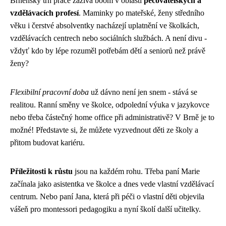
Brněnský trh práce zažívá boom v oblasti
pečovatelských a
vzdělávacích profesí
. Maminky po mateřské, ženy středního
věku i čerstvé absolventky nacházejí uplatnění ve školkách,
vzdělávacích centrech nebo sociálních službách. A není divu -
vždyť kdo by lépe rozuměl potřebám dětí a seniorů než právě
ženy?
Flexibilní pracovní doba
už dávno není jen snem - stává se
realitou. Ranní směny ve školce, odpolední výuka v jazykovce
nebo třeba částečný home office při administrativě? V Brně je to
možné! Představte si, že můžete vyzvednout děti ze školy a
přitom budovat kariéru.
Příležitosti k růstu
jsou na každém rohu. Třeba paní Marie
začínala jako asistentka ve školce a dnes vede vlastní vzdělávací
centrum. Nebo paní Jana, která při péči o vlastní děti objevila
vášeň pro montessori pedagogiku a nyní školí další učitelky.