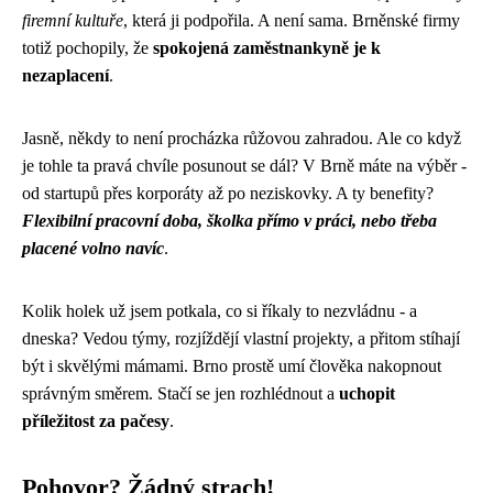
firemní kultuře
, která ji podpořila. A není sama. Brněnské firmy
totiž pochopily, že
spokojená zaměstnankyně je k
nezaplacení
.
Jasně, někdy to není procházka růžovou zahradou. Ale co když
je tohle ta pravá chvíle posunout se dál? V Brně máte na výběr -
od startupů přes korporáty až po neziskovky. A ty benefity?
Flexibilní pracovní doba, školka přímo v práci, nebo třeba
placené volno navíc
.
Kolik holek už jsem potkala, co si říkaly to nezvládnu - a
dneska? Vedou týmy, rozjíždějí vlastní projekty, a přitom stíhají
být i skvělými mámami. Brno prostě umí člověka nakopnout
správným směrem. Stačí se jen rozhlédnout a
uchopit
příležitost za pačesy
.
Pohovor? Žádný strach!