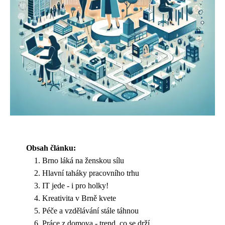
Obsah článku:
Brno láká na ženskou sílu
Hlavní taháky pracovního trhu
IT jede - i pro holky!
Kreativita v Brně kvete
Péče a vzdělávání stále táhnou
Práce z domova - trend, co se drží