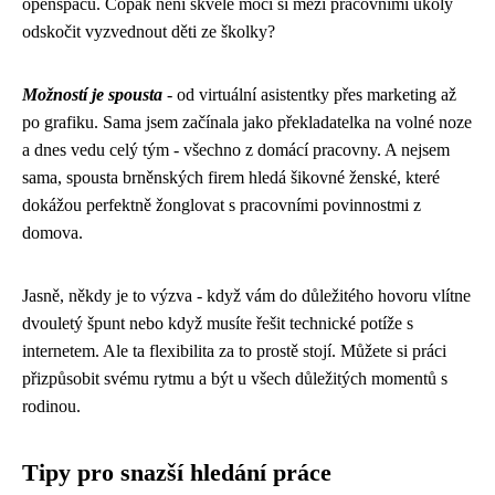
openspacu. Copak není skvělé moci si mezi pracovními úkoly
odskočit vyzvednout děti ze školky?
Možností je spousta
- od virtuální asistentky přes marketing až
po grafiku. Sama jsem začínala jako překladatelka na volné noze
a dnes vedu celý tým - všechno z domácí pracovny. A nejsem
sama, spousta brněnských firem hledá šikovné ženské, které
dokážou perfektně žonglovat s pracovními povinnostmi z
domova.
Jasně, někdy je to výzva - když vám do důležitého hovoru vlítne
dvouletý špunt nebo když musíte řešit technické potíže s
internetem. Ale ta flexibilita za to prostě stojí. Můžete si práci
přizpůsobit svému rytmu a být u všech důležitých momentů s
rodinou.
Tipy pro snazší hledání práce