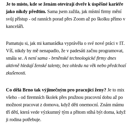
Je to místo, kde se ženám otevírají dveře k úspěšné kariéře
jako nikdy předtím.
Sama jsem zažila, jak místní firmy mění
svůj přístup - od ranních porad přes Zoom až po školku přímo v
kanceláři.
Pamatuju si, jak mi kamarádka vyprávěla o své nové práci v IT.
Víš, nikdy by mě nenapadlo, že v padesáti začnu programovat,
smála se.
A není sama - brněnské technologické firmy dnes
aktivně hledají ženské talenty, bez ohledu na věk nebo předchozí
zkušenosti.
Co dělá Brno tak výjimečným pro pracující ženy?
Je to mix
všeho - od firemních školek přes pružnou pracovní dobu až po
možnost pracovat z domova, když děti onemocní. Znám mámu
tří dětí, která vede výzkumný tým a přitom stíhá být doma, když
ji rodina potřebuje.