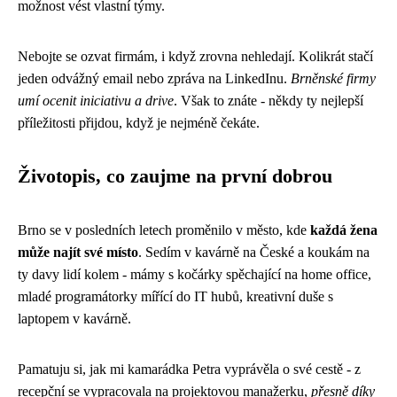
možnost vést vlastní týmy.
Nebojte se ozvat firmám, i když zrovna nehledají. Kolikrát stačí
jeden odvážný email nebo zpráva na LinkedInu.
Brněnské firmy
umí ocenit iniciativu a drive
. Však to znáte - někdy ty nejlepší
příležitosti přijdou, když je nejméně čekáte.
Životopis, co zaujme na první dobrou
Brno se v posledních letech proměnilo v město, kde
každá žena
může najít své místo
. Sedím v kavárně na České a koukám na
ty davy lidí kolem - mámy s kočárky spěchající na home office,
mladé programátorky mířící do IT hubů, kreativní duše s
laptopem v kavárně.
Pamatuju si, jak mi kamarádka Petra vyprávěla o své cestě - z
recepční se vypracovala na projektovou manažerku,
přesně díky