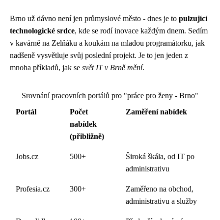
Brno už dávno není jen průmyslové město - dnes je to
pulzující
technologické srdce
, kde se rodí inovace každým dnem. Sedím
v kavárně na Zelňáku a koukám na mladou programátorku, jak
nadšeně vysvětluje svůj poslední projekt. Je to jen jeden z
mnoha příkladů, jak se
svět IT v Brně mění
.
Srovnání pracovních portálů pro "práce pro ženy - Brno"
Portál
Počet
Zaměření nabídek
nabídek
(přibližně)
Jobs.cz
500+
Široká škála, od IT po
administrativu
Profesia.cz
300+
Zaměřeno na obchod,
administrativu a služby