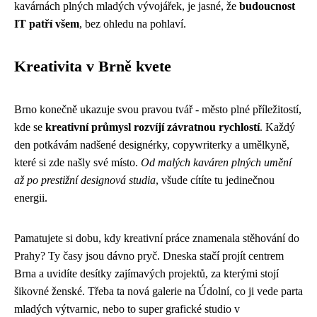
kavárnách plných mladých vývojářek, je jasné, že
budoucnost
IT patří všem
, bez ohledu na pohlaví.
Kreativita v Brně kvete
Brno konečně ukazuje svou pravou tvář - město plné příležitostí,
kde se
kreativní průmysl rozvíjí závratnou rychlostí
. Každý
den potkávám nadšené designérky, copywriterky a umělkyně,
které si zde našly své místo.
Od malých kaváren plných umění
až po prestižní designová studia
, všude cítíte tu jedinečnou
energii.
Pamatujete si dobu, kdy kreativní práce znamenala stěhování do
Prahy? Ty časy jsou dávno pryč. Dneska stačí projít centrem
Brna a uvidíte desítky zajímavých projektů, za kterými stojí
šikovné ženské. Třeba ta nová galerie na Údolní, co ji vede parta
mladých výtvarnic, nebo to super grafické studio v