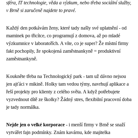
sféra, IT technologie, věda a výzkum, nebo třeba sociální služby,
v Brně si zaručeně najdete to pravé.
Každý den potkávám ženy, které tady našly své uplatnění - od
maminek po třicítce, co programují z domova, až po mladé
výzkumnice v laboratořích. A víte, co je super? Že místní firmy
fakt pochopily, že spokojená zaměstnankyně = produktivní
zaměstnankyně.
Koukněte třeba na Technologický park - tam už dávno nejsou
jen ajťáci v mikině. Holky tam vedou týmy, navrhují aplikace a
řeší projekty pro klienty z celého světa. A když potřebujete
vyzvednout dítě ze školky? Žádný stres, flexibilní pracovní doba
je tady normálka.
Nejde jen o velké korporace
- i menší firmy v Brně se snaží
vytvářet fajn podmínky. Znám kavárnu, kde majitelka