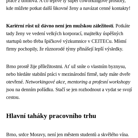
práce z domova. A co teprve ty super coworkingové prostory,
kde můžete potkat další šikovné ženy a navázat cenné kontakty!
Kariérní růst už dávno není jen mužskou záležitostí
. Potkáte
tady ženy ve vedení velkých korporací, majitelky úspěšných
startupů nebo třeba špičkové výzkumnice v CEITECu. Místní
firmy pochopily, že různorodé týmy přinášejí lepší výsledky.
Brno prostě žije příležitostmi. Ať už sníte o vlastním byznysu,
nebo hledáte stabilní práci v mezinárodní firmě, tady máte dveře
otevřené.
Networkingové akce, mentoring a profesní workshopy
jsou na denním pořádku. Stačí se jen rozhodnout a vydat se svojí
cestou.
Hlavní taháky pracovního trhu
Brno, srdce Moravy, není jen městem studentů a skvělého vína.