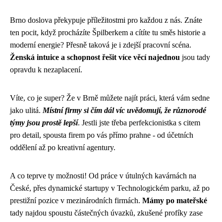
Brno doslova překypuje příležitostmi pro každou z nás. Znáte
ten pocit, když procházíte Špilberkem a cítíte tu směs historie a
moderní energie? Přesně taková je i zdejší pracovní scéna.
Ženská intuice a schopnost řešit více věcí najednou
jsou tady
opravdu k nezaplacení.
Víte, co je super? Že v Brně můžete najít práci, která vám sedne
jako ulitá.
Místní firmy si čím dál víc uvědomují, že různorodé
týmy jsou prostě lepší
. Jestli jste třeba perfekcionistka s citem
pro detail, spousta firem po vás přímo prahne - od účetních
oddělení až po kreativní agentury.
A co teprve ty možnosti! Od práce v útulných kavárnách na
České, přes dynamické startupy v Technologickém parku, až po
prestižní pozice v mezinárodních firmách.
Mámy po mateřské
tady najdou spoustu částečných úvazků, zkušené profíky zase