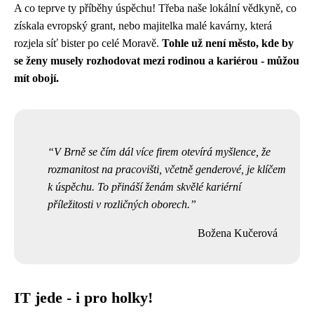
A co teprve ty příběhy úspěchu! Třeba naše lokální vědkyně, co
získala evropský grant, nebo majitelka malé kavárny, která
rozjela síť bister po celé Moravě.
Tohle už není město, kde by
se ženy musely rozhodovat mezi rodinou a kariérou - můžou
mít obojí.
V Brně se čím dál více firem otevírá myšlence, že
rozmanitost na pracovišti, včetně genderové, je klíčem
k úspěchu. To přináší ženám skvělé kariérní
příležitosti v rozličných oborech.
Božena Kučerová
IT jede - i pro holky!