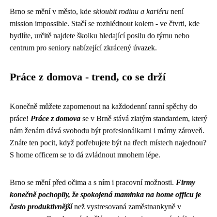
Brno se mění v město, kde
skloubit rodinu a kariéru
není
mission impossible. Stačí se rozhlédnout kolem - ve čtvrti, kde
bydlíte, určitě najdete školku hledající posilu do týmu nebo
centrum pro seniory nabízející zkrácený úvazek.
Práce z domova - trend, co se drží
Konečně můžete zapomenout na každodenní ranní spěchy do
práce!
Práce z domova
se v Brně stává zlatým standardem, který
nám ženám dává svobodu být profesionálkami i mámy zároveň.
Znáte ten pocit, když potřebujete být na třech místech najednou?
S home officem se to dá zvládnout mnohem lépe.
Brno se mění před očima a s ním i pracovní možnosti.
Firmy
konečně pochopily, že spokojená maminka na home officu je
často produktivnější
než vystresovaná zaměstnankyně v