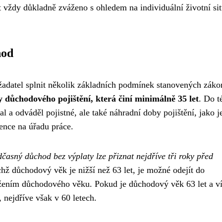
vždy důkladně zváženo s ohledem na individuální životní sit
hod
žadatel splnit několik základních podmínek stanovených zák
důchodového pojištění, která činí minimálně 35 let
. Do t
 a odváděl pojistné, ale také náhradní doby pojištění, jako j
dence na úřadu práce.
časný důchod bez výplaty lze přiznat nejdříve tři roky před
ichž důchodový věk je nižší než 63 let, je možné odejít do
žením důchodového věku. Pokud je důchodový věk 63 let a ví
, nejdříve však v 60 letech.