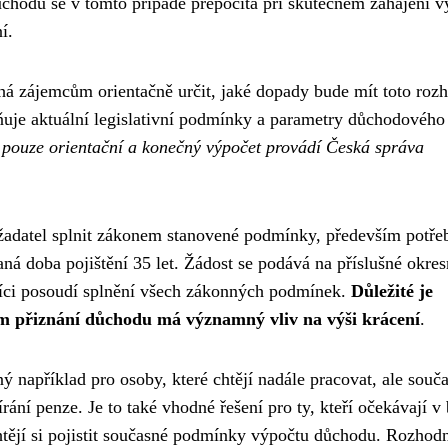
chodu se v tomto případě přepočítá při skutečném zahájení v
í.
 zájemcům orientačně určit, jaké dopady bude mít toto rozh
dňuje aktuální legislativní podmínky a parametry důchodového
je pouze orientační a konečný výpočet provádí Česká správa
žadatel splnit zákonem stanovené podmínky, především potř
ná doba pojištění 35 let. Žádost se podává na příslušné okres
níci posoudí splnění všech zákonných podmínek.
Důležité je
um přiznání důchodu má významný vliv na výši krácení
.
apříklad pro osoby, které chtějí nadále pracovat, ale souča
rání penze. Je to také vhodné řešení pro ty, kteří očekávají v 
tějí si pojistit současné podmínky výpočtu důchodu. Rozhodn