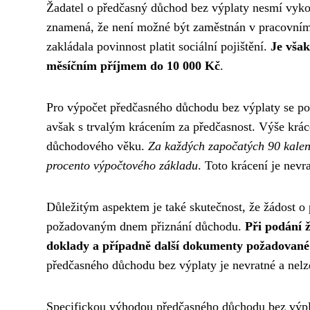
Žadatel o předčasný důchod bez výplaty nesmí vykon
znamená, že není možné být zaměstnán v pracovním
zakládala povinnost platit sociální pojištění.
Je vša
měsíčním příjmem do 10 000 Kč
.
Pro výpočet předčasného důchodu bez výplaty se po
avšak s trvalým krácením za předčasnost. Výše kráce
důchodového věku.
Za každých započatých 90 kalen
procento výpočtového základu
. Toto krácení je nev
Důležitým aspektem je také skutečnost, že žádost o 
požadovaným dnem přiznání důchodu.
Při podání ž
doklady a případně další dokumenty požadované
předčasného důchodu bez výplaty je nevratné a nelze
Specifickou výhodou předčasného důchodu bez výpla