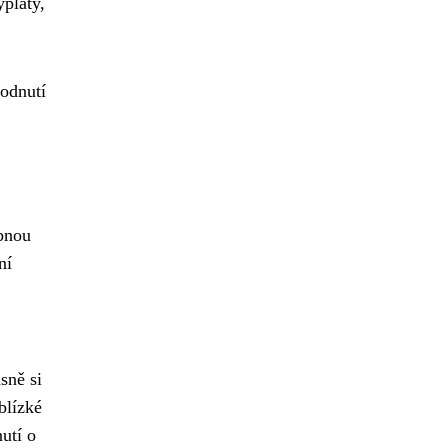
ýplaty,
odnutí
ebnou
ní
sně si
blízké
utí o