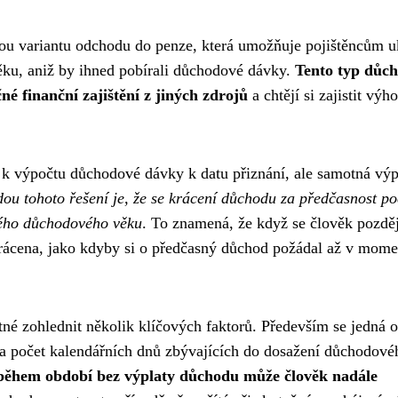
kou variantu odchodu do penze, která umožňuje pojištěncům u
ku, aniž by ihned pobírali důchodové dávky.
Tento typ důc
é finanční zajištění z jiných zdrojů
a chtějí si zajistit výh
 k výpočtu důchodové dávky k datu přiznání, ale samotná výp
ou tohoto řešení je, že se krácení důchodu za předčasnost po
ného důchodového věku
. To znamená, že když se člověk pozděj
krácena, jako kdyby si o předčasný důchod požádal až v mome
né zohlednit několik klíčových faktorů. Především se jedná o
 a počet kalendářních dnů zbývajících do dosažení důchodové
 během období bez výplaty důchodu může člověk nadále