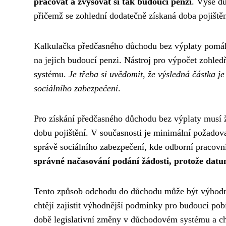
pracovat a zvyšovat si tak budoucí penzi
. Výše dů
přičemž se zohlední dodatečně získaná doba pojištěn
Kalkulačka předčasného důchodu bez výplaty pomáhá
na jejich budoucí penzi. Nástroj pro výpočet zohle
systému.
Je třeba si uvědomit, že výsledná částka 
sociálního zabezpečení
.
Pro získání předčasného důchodu bez výplaty musí 
dobu pojištění. V současnosti je minimální požadova
správě sociálního zabezpečení, kde odborní pracov
správné načasování podání žádosti, protože dat
Tento způsob odchodu do důchodu může být výhodný n
chtějí zajistit výhodnější podmínky pro budoucí pobí
době legislativní změny v důchodovém systému a ch