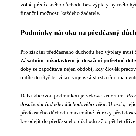
volbě předčasného důchodu bez výplaty by mělo být 
finanční možnosti každého žadatele.
Podmínky nároku na předčasný důc
Pro získání předčasného důchodu bez výplaty musí 
Zásadním požadavkem je dosažení potřebné doby 
doby se započítává nejen období, kdy člověk pracoval
o dítě do čtyř let věku, vojenská služba či doba evi
Další klíčovou podmínkou je věkové kritérium.
Před
dosažením řádného důchodového věku
. U osob, jej
předčasného důchodu maximálně tři roky před dosa
lze odejít do předčasného důchodu až o pět let dříve