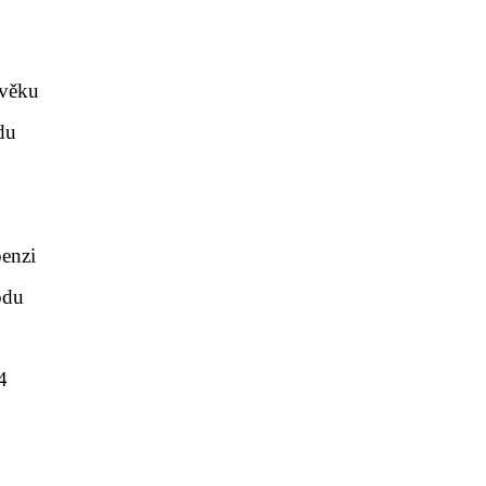
 věku
du
enzi
odu
4