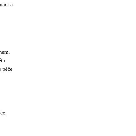
uaci a
onem.
éto
e péče
ce,