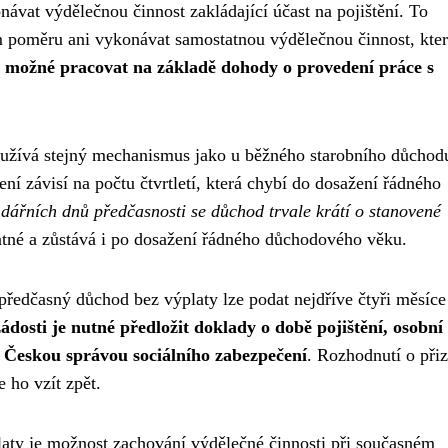
ávat výdělečnou činnost zakládající účast na pojištění. To
 poměru ani vykonávat samostatnou výdělečnou činnost, kter
k možné pracovat na základě dohody o provedení práce s
užívá stejný mechanismus jako u běžného starobního důchod
ní závisí na počtu čtvrtletí, která chybí do dosažení řádného
dářních dnů předčasnosti se důchod trvale krátí o stanovené
ratné a zůstává i po dosažení řádného důchodového věku.
předčasný důchod bez výplaty lze podat nejdříve čtyři měsíce
ádosti je nutné předložit doklady o době pojištění, osobní
 Českou správou sociálního zabezpečení
. Rozhodnutí o při
 ho vzít zpět.
ty je možnost zachování výdělečné činnosti při současném