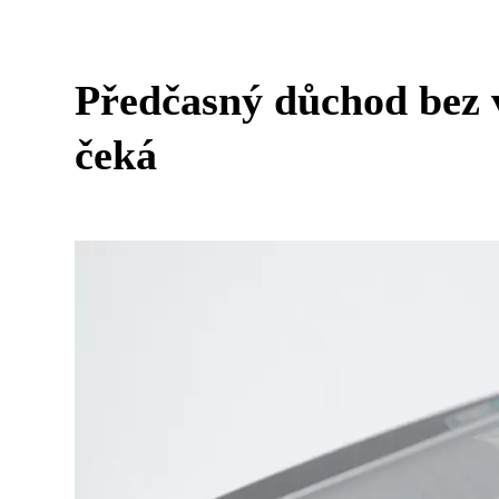
Předčasný důchod bez vý
čeká