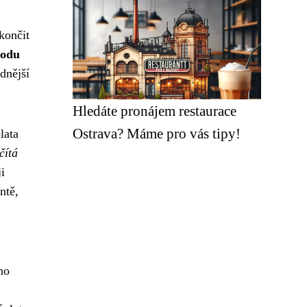
končit
hodu
odnější
Hledáte pronájem restaurace
Ostrava? Máme pro vás tipy!
lata
čítá
i
ntě,
ho