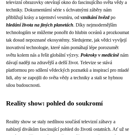
televizní obrazovky otevírají okno do fascinujícího světa vědy a
techniky. Dokumentární série s úchvatnými záběry nám
přibližují krásy a tajemství vesmíru, od
vznikání hvězd
po
hledání života na jiných planetách
. Díky nejmodernějším
technologiím se můžeme ponořit do hlubin oceánů a prozkoumat
tak dosud nepoznané ekosystémy. Sledujeme, jak vědci vyvíjejí
inovativní technologie, které nám pomáhají lépe porozumět
světu kolem nás a řešit globální výzvy.
Pokroky v medicíně
nám
dávají naději na zdravější a delší život. Televize se stává
platformou pro sdílení vědeckých poznatků a inspirací pro mladé
lidi, aby se zapojili do světa vědy a techniky a stali se hybnou
silou budoucnosti.
Reality show: pohled do soukromí
Reality show se staly nedílnou součástí televizní zábavy a
nabízejí divákům fascinující pohled do životů ostatních. Ať už se