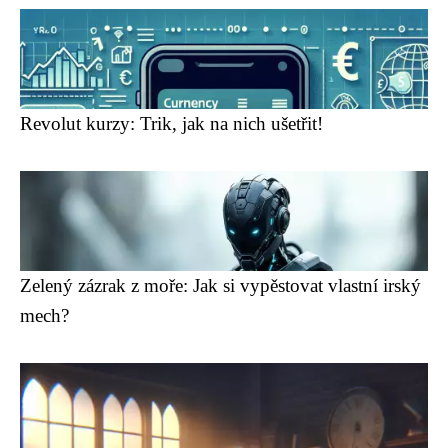
Revolut kurzy: Trik, jak na nich ušetřit!
Zelený zázrak z moře: Jak si vypěstovat vlastní irský
mech?