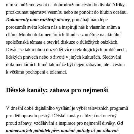
nim se můžeme vydat na dobrodružnou cestu do divoké Afriky,
prozkoumat tajemství vesmíru nebo se ponořit do hlubin oceánu.
Dokumenty nám rozšiřují obzory
, pomáhají nám lépe
porozumět světu kolem nás a inspirují nás k vlastním snům a
cílům. Mnoho dokumentárních filmů se zaměřuje na aktuální
společenská témata a otevírá diskuze o důležitých otázkách.
Diváci se tak mohou dozvědět více o ekologických problémech,
lidských právech nebo o životě v jiných kulturách. Sledování
dokumentárních filmů tak může být nejen zábavou, ale i cestou
k většímu pochopení a toleranci.
Dětské kanály: zábava pro nejmenší
V dnešní době digitálního vysílání je výběr televizních programů
pro děti opravdu pestrý. Dětské kanály nabízejí nekonečný
proud zábavy, vzdělávání a inspirace pro nejmenší diváky.
Od
animovaných pohádek přes naučné pořady až po zábavné