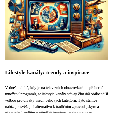
Lifestyle kanály: trendy a inspirace
V dnešní době, kdy je na televizních obrazovkách nepřeberné
množství programů, se lifestyle kanály stávají čím dál oblíbenější
volbou pro diváky všech věkových kategorií. Tyto stanice
nabízejí osvěžující alternativu k tradičním zpravodajským a
zábavním kanálům a přinášejí inspiraci, rady a tipy pro