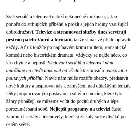
Svět seriálů a telenovel nabízí nekonečné možnosti, jak se
ponořit do strhujících příběhů a prožít s jejich hrdiny vzrušující
dobrodružství.
Televize a streamovací služby dnes servírují
pestrou paletu žánrů a formátů,
takže si na své přijde opravdu
každý. Ať už toužíte po napínavém krimi thrilleru, romantické
komedii nebo historickém dramatu, vždycky se najde něco, co
vás chytne a nepustí.
Sledování seriálů a telenovel nám
umožňuje na chvíli uniknout od všedních starostí a relaxovat u
poutavých příběhů.
Navíc nám může rozšířit obzory, představit
nové kultury a inspirovat nás k zamyšlení nad důležitými tématy.
Díky propracovaným postavám a silným emocím, které tyto
žánry přinášejí, se můžeme vcítit do pocitů druhých a lépe
porozumět sami sobě.
Nejlepší programy na televizi
často
zahrnují i seriály a telenovely, které si získaly srdce diváků po
celém světě.