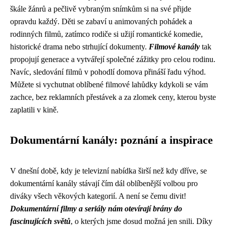
škále žánrů a pečlivě vybraným snímkům si na své přijde
opravdu každý. Děti se zabaví u animovaných pohádek a
rodinných filmů, zatímco rodiče si užijí romantické komedie,
historické drama nebo strhující dokumenty.
Filmové kanály
tak
propojují generace a vytvářejí společné zážitky pro celou rodinu.
Navíc, sledování filmů v pohodlí domova přináší řadu výhod.
Můžete si vychutnat oblíbené filmové lahůdky kdykoli se vám
zachce, bez reklamních přestávek a za zlomek ceny, kterou byste
zaplatili v kině.
Dokumentární kanály: poznání a inspirace
V dnešní době, kdy je televizní nabídka širší než kdy dříve, se
dokumentární kanály stávají čím dál oblíbenější volbou pro
diváky všech věkových kategorií. A není se čemu divit!
Dokumentární filmy a seriály nám otevírají brány do
fascinujících světů
, o kterých jsme dosud možná jen snili. Díky