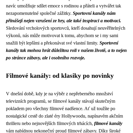
navíc umožňuje sdílet emoce s rodinou a přáteli a vytvářet tak
nezapomenutelné společné zážitky.
Sportovní kanály nám
přinášejí nejen vzrušení ze hry, ale také inspiraci a motivaci.
Sledování vrcholových sportovců, kteří dosahují neuvěřitelných
výkonů, nás může motivovat k tomu, abychom se i my sami
snažili být lepšími a překonávat své vlastní limity.
Sportovní
kanály tak mohou hrát důležitou roli v našem životě, a to nejen
po stránce zábavy, ale i osobního rozvoje.
Filmové kanály: od klasiky po novinky
V dnešní době, kdy je na výběr z nepřeberného množství
televizních programů, se filmové kanály stávají skutečným
pokladem pro všechny filmové nadšence. Ať už toužíte po
nostalgické cestě do zlaté éry Hollywoodu, napínavém akčním
thrilleru nebo nejnovějších filmových trhácích,
filmové kanály
vám nabídnou nekonečný proud filmové zábavy. Díky široké