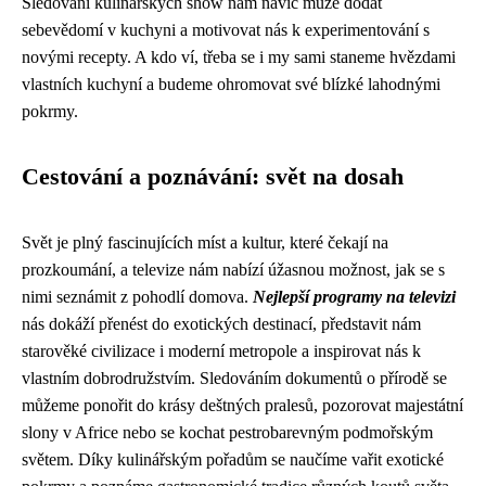
Sledování kulinářských show nám navíc může dodat
sebevědomí v kuchyni a motivovat nás k experimentování s
novými recepty. A kdo ví, třeba se i my sami staneme hvězdami
vlastních kuchyní a budeme ohromovat své blízké lahodnými
pokrmy.
Cestování a poznávání: svět na dosah
Svět je plný fascinujících míst a kultur, které čekají na
prozkoumání, a televize nám nabízí úžasnou možnost, jak se s
nimi seznámit z pohodlí domova.
Nejlepší programy na televizi
nás dokáží přenést do exotických destinací, představit nám
starověké civilizace i moderní metropole a inspirovat nás k
vlastním dobrodružstvím. Sledováním dokumentů o přírodě se
můžeme ponořit do krásy deštných pralesů, pozorovat majestátní
slony v Africe nebo se kochat pestrobarevným podmořským
světem. Díky kulinářským pořadům se naučíme vařit exotické