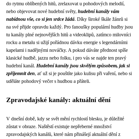
do rytmu oblíbených hitů, zrelaxovat u pohodových melodií,
nebo objevovat nové hudební světy,
hudební kanály vám
nabídnou vše, co si jen srdce žádá
. Díky široké škále žánrů si
na své přijde opravdu každý. Pro fanoušky populární hudby jsou
tu kanály plné nejnovějších hitů a videoklipů, zatímco milovníci
rocku a metalu si užijí pořádnou dávku energie s legendárními
kapelami i nadějnými nováčky. A pokud dáváte přednost spíše
klasické hudbě, jazzu nebo folku, i pro vás se najde ten pravý
hudební kanál.
Hudební kanály jsou skvělým způsobem, jak si
zpříjemnit den
, ať už si je pouštíte jako kulisu při vaření, nebo si
uděláte pohodový večer s hudbou a přáteli.
Zpravodajské kanály: aktuální dění
V dnešní době, kdy se svět mění rychlostí blesku, je důležité
zůstat v obraze. Naštěstí existuje nepřeberné množství
zpravodajských kanálů, které nám přinášejí aktuální dění z