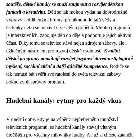
soutěže, dětské kanály se snaží zaujmout a rozvíjet dětskou
fantazii a kreativitu.
Děti se tak mohou vydat na dobrodružné
výpravy s oblíbenými hrdiny, proniknout do tajů vědy a
techniky nebo se pobavit u veselých příběhů. Mnoho programů
je interaktivních, zapojuje děti do děje a podporuje jejich aktivní
účast. Díky tomu se televize stává nejen zdrojem zábavy, ale i
užitečným nástrojem pro rozvoj dětské osobnosti.
Kvalitní
dětské programy pomáhají rozvíjet jazykové dovednosti, logické
myšlení, sociální cítění a další důležité kompetence.
Rodiče se
tak nemusí bát svěřit své ratolesti do světa televizní zábavy,
pokud zvolí správný program.
Hudební kanály: rytmy pro každý vkus
V dnešní době, kdy je na výběr z nepřeberného množství
televizních programů, se hudební kanály stávají vítaným
útočištěm pro všechny milovníky hudby. Ať už si chcete zatančit