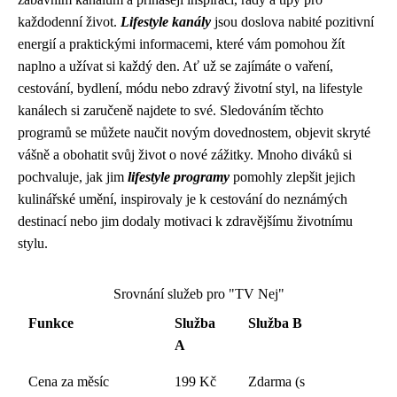
každodenní život.
Lifestyle kanály
jsou doslova nabité pozitivní
energií a praktickými informacemi, které vám pomohou žít
naplno a užívat si každý den. Ať už se zajímáte o vaření,
cestování, bydlení, módu nebo zdravý životní styl, na lifestyle
kanálech si zaručeně najdete to své. Sledováním těchto
programů se můžete naučit novým dovednostem, objevit skryté
vášně a obohatit svůj život o nové zážitky. Mnoho diváků si
pochvaluje, jak jim
lifestyle programy
pomohly zlepšit jejich
kulinářské umění, inspirovaly je k cestování do neznámých
destinací nebo jim dodaly motivaci k zdravějšímu životnímu
stylu.
Srovnání služeb pro "TV Nej"
Funkce
Služba
Služba B
A
Cena za měsíc
199 Kč
Zdarma (s