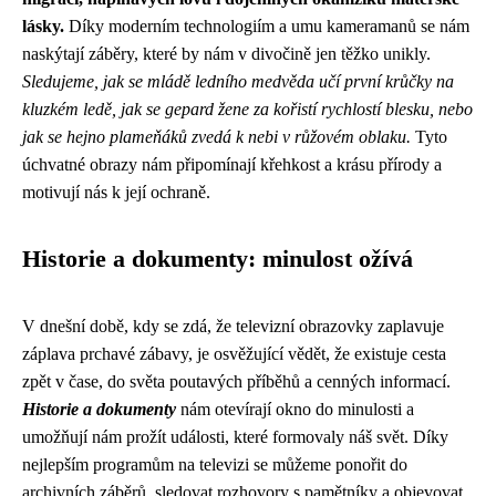
lásky.
Díky moderním technologiím a umu kameramanů se nám
naskýtají záběry, které by nám v divočině jen těžko unikly.
Sledujeme, jak se mládě ledního medvěda učí první krůčky na
kluzkém ledě, jak se gepard žene za kořistí rychlostí blesku, nebo
jak se hejno plameňáků zvedá k nebi v růžovém oblaku.
Tyto
úchvatné obrazy nám připomínají křehkost a krásu přírody a
motivují nás k její ochraně.
Historie a dokumenty: minulost ožívá
V dnešní době, kdy se zdá, že televizní obrazovky zaplavuje
záplava prchavé zábavy, je osvěžující vědět, že existuje cesta
zpět v čase, do světa poutavých příběhů a cenných informací.
Historie a dokumenty
nám otevírají okno do minulosti a
umožňují nám prožít události, které formovaly náš svět. Díky
nejlepším programům na televizi se můžeme ponořit do
archivních záběrů, sledovat rozhovory s pamětníky a objevovat