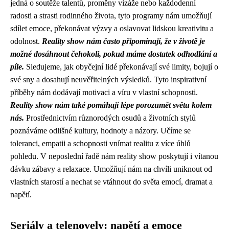
jedná o soutěže talentů, proměny vizáže nebo každodenní
radosti a strasti rodinného života, tyto programy nám umožňují
sdílet emoce, překonávat výzvy a oslavovat lidskou kreativitu a
odolnost.
Reality show nám často připomínají, že v životě je
možné dosáhnout čehokoli, pokud máme dostatek odhodlání a
píle.
Sledujeme, jak obyčejní lidé překonávají své limity, bojují o
své sny a dosahují neuvěřitelných výsledků. Tyto inspirativní
příběhy nám dodávají motivaci a víru v vlastní schopnosti.
Reality show nám také pomáhají lépe porozumět světu kolem
nás.
Prostřednictvím různorodých osudů a životních stylů
poznáváme odlišné kultury, hodnoty a názory. Učíme se
toleranci, empatii a schopnosti vnímat realitu z více úhlů
pohledu. V neposlední řadě nám reality show poskytují i ​​vítanou
dávku zábavy a relaxace. Umožňují nám na chvíli uniknout od
vlastních starostí a nechat se vtáhnout do světa emocí, dramat a
napětí.
Seriály a telenovely: napětí a emoce