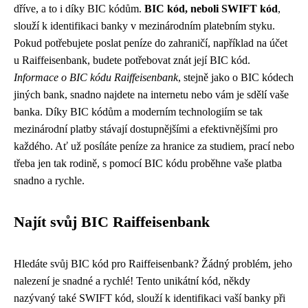
dříve, a to i díky BIC kódům.
BIC kód, neboli SWIFT kód
,
slouží k identifikaci banky v mezinárodním platebním styku.
Pokud potřebujete poslat peníze do zahraničí, například na účet
u Raiffeisenbank, budete potřebovat znát její BIC kód.
Informace o BIC kódu Raiffeisenbank
, stejně jako o BIC kódech
jiných bank, snadno najdete na internetu nebo vám je sdělí vaše
banka. Díky BIC kódům a moderním technologiím se tak
mezinárodní platby stávají dostupnějšími a efektivnějšími pro
každého. Ať už posíláte peníze za hranice za studiem, prací nebo
třeba jen tak rodině, s pomocí BIC kódu proběhne vaše platba
snadno a rychle.
Najít svůj BIC Raiffeisenbank
Hledáte svůj BIC kód pro Raiffeisenbank? Žádný problém, jeho
nalezení je snadné a rychlé! Tento unikátní kód, někdy
nazývaný také SWIFT kód, slouží k identifikaci vaší banky při