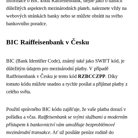
Informace o BIC kódu Raiffeisenbank, stejně jako o dalších
důležitých aspektech mezinárodních plateb, naleznete vždy na
webových stránkách banky nebo se můžete obrátit na svého
bankovního poradce.
BIC Raiffeisenbank v Česku
BIC (Bank Identifier Code), známý také jako SWIFT kód, je
důležitým údajem pro mezinárodní platby. V případě
Raiffeisenbank v Česku je tento kód
RZBCCZPP
. Díky
tomuto kódu můžete snadno a rychle posílat a přijímat platby z
celého světa.
Použití správného BIC kódu zajišťuje, že vaše platba dorazí v
pořádku a včas.
Raiffeisenbank se svými službami a moderním
přístupem k bankovnictví vám umožňuje bezproblémové
mezinárodní transakce
. Ať už posíláte peníze rodině do