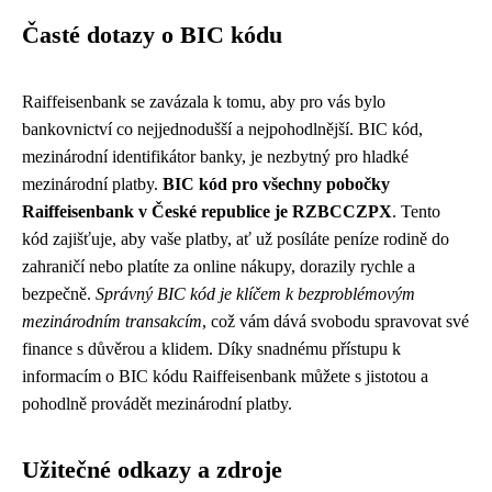
Časté dotazy o BIC kódu
Raiffeisenbank se zavázala k tomu, aby pro vás bylo
bankovnictví co nejjednodušší a nejpohodlnější. BIC kód,
mezinárodní identifikátor banky, je nezbytný pro hladké
mezinárodní platby.
BIC kód pro všechny pobočky
Raiffeisenbank v České republice je RZBCCZPX
. Tento
kód zajišťuje, aby vaše platby, ať už posíláte peníze rodině do
zahraničí nebo platíte za online nákupy, dorazily rychle a
bezpečně.
Správný BIC kód je klíčem k bezproblémovým
mezinárodním transakcím
, což vám dává svobodu spravovat své
finance s důvěrou a klidem. Díky snadnému přístupu k
informacím o BIC kódu Raiffeisenbank můžete s jistotou a
pohodlně provádět mezinárodní platby.
Užitečné odkazy a zdroje