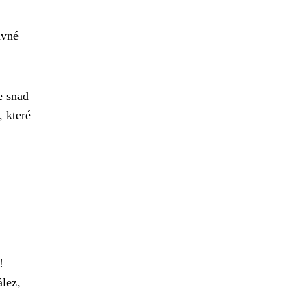
ávné
e snad
, které
!
ález,