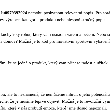
m
lu0979392924
nemohu poskytnout relevantní popis. Pro spr
ázev výrobce, kategorie produktu nebo alespoň stručný popis.
í kuchyňský robot, který vám usnadní vaření a pečení. Nebo s
áš domov? Možná je to kód pro inovativní sportovní vybavení
ím, že se jedná o produkt, který vám přinese radost a užitek.
ou, ale to neznamená, že nemůžeme mluvit o jeho potenciálu
inečné, že je musíme teprve objevit. Možná je to revoluční vyn
lo, které v nás probudí emoce, které jsme dosud nepoznali.