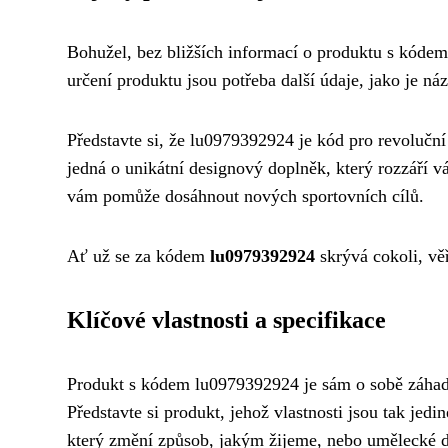
Bohužel, bez bližších informací o produktu s kóde
určení produktu jsou potřeba další údaje, jako je n
Představte si, že lu0979392924 je kód pro revolučn
jedná o unikátní designový doplněk, který rozzáří v
vám pomůže dosáhnout nových sportovních cílů.
Ať už se za kódem
lu0979392924
skrývá cokoli, věř
Klíčové vlastnosti a specifikace
Produkt s kódem lu0979392924 je sám o sobě záhad
Představte si produkt, jehož vlastnosti jsou tak jed
který změní způsob, jakým žijeme, nebo umělecké dí