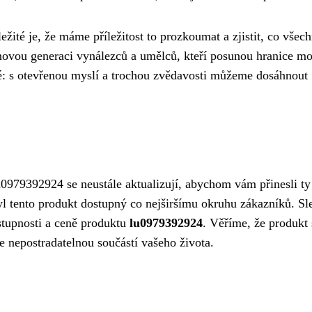
ité je, že máme příležitost to prozkoumat a zjistit, co všec
novou generaci vynálezců a umělců, kteří posunou hranice mo
isté: s otevřenou myslí a trochou zvědavosti můžeme dosáhnout
0979392924 se neustále aktualizují, abychom vám přinesli ty
byl tento produkt dostupný co nejširšímu okruhu zákazníků. Sl
stupnosti a ceně produktu
lu0979392924
. Věříme, že produkt 
e nepostradatelnou součástí vašeho života.