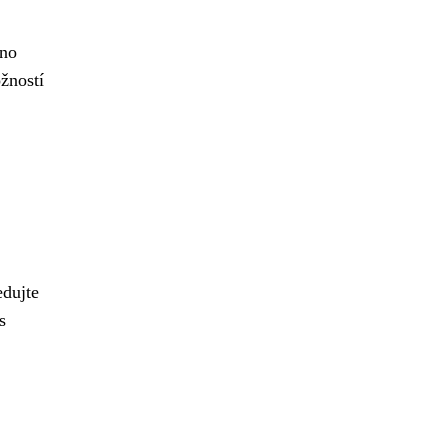
hno
žností
edujte
s