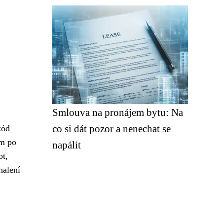
Smlouva na pronájem bytu: Na
co si dát pozor a nenechat se
kód
ám po
napálit
ot,
halení