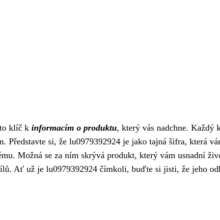
to klíč k
informacím o produktu
, který vás nadchne. Každý 
Představte si, že lu0979392924 je jako tajná šifra, která v
ému. Možná se za ním skrývá produkt, který vám usnadní živ
ů. Ať už je lu0979392924 čímkoli, buďte si jisti, že jeho od