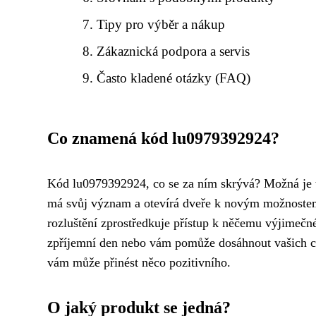
Tipy pro výběr a nákup
Zákaznická podpora a servis
Často kladené otázky (FAQ)
Co znamená kód lu0979392924?
Kód lu0979392924, co se za ním skrývá? Možná je 
má svůj význam a otevírá dveře k novým možnostem. 
rozluštění zprostředkuje přístup k něčemu výjimečn
zpříjemní den nebo vám pomůže dosáhnout vašich cíl
vám může přinést něco pozitivního.
O jaký produkt se jedná?