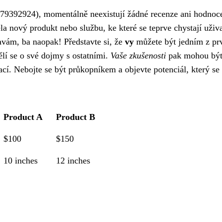
979392924), momentálně neexistují žádné recenze ani hodnoc
la nový produkt nebo službu, ke které se teprve chystají uživ
avám, ba naopak! Představte si, že
vy
můžete být jedním z pr
í se o své dojmy s ostatními.
Vaše zkušenosti
pak mohou být
ací. Nebojte se být průkopníkem a objevte potenciál, který se
Product A
Product B
$100
$150
10 inches
12 inches