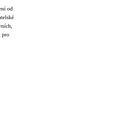
ení od
atelské
vních,
 pro