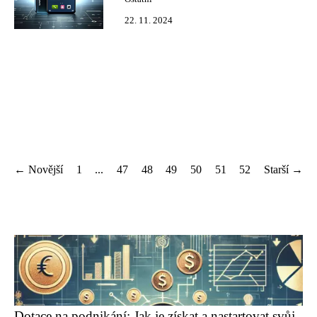
22. 11. 2024
← Novější
1
...
47
48
49
50
51
52
Starší →
Dotace na podnikání: Jak je získat a nastartovat svůj