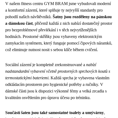
V našem fitness centru GYM BRAM jsme vybudovali moderní
a komfortní zázemí, které splňuje ty nejvyšší standardy pro
pohodlí našich návštěvníků.
Šatny jsou rozděleny na pánskou
a dámskou část
, přičemž každá z nich nabízí dostatečný prostor
pro bezproblémové převlékání i v těch nejvytíženějších
hodinách. Prostorné skříňky jsou vybaveny elektronickým
zamykacím systémem, který funguje pomocí čipových náramků,
což eliminuje nutnost nosit s sebou klíče během cvičení.
Sociální zázemí je kompletně zrekonstruované a
nabízí
nadstandardní vybavení včetně prostorných sprchových koutů s
termostatickými bateriemi
. Každá sprcha je vybavena vlastním
odkládacím prostorem pro hygienické potřeby a ručníky. V
dámské části jsou k dispozici výkonné fémy a velká zrcadla s
kvalitním osvětlením pro úpravu účesu po tréninku.
Součástí šaten jsou také samostatné toalety a umývárny
,