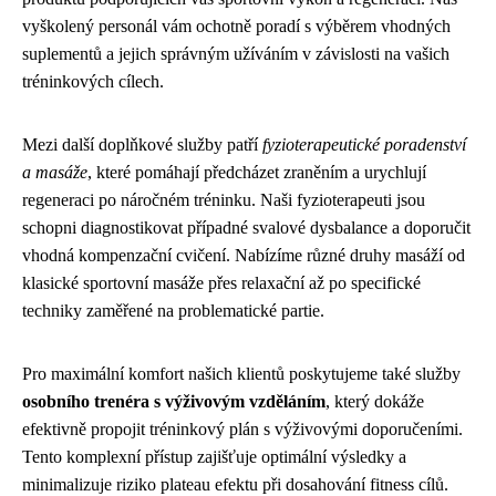
vyškolený personál vám ochotně poradí s výběrem vhodných
suplementů a jejich správným užíváním v závislosti na vašich
tréninkových cílech.
Mezi další doplňkové služby patří
fyzioterapeutické poradenství
a masáže
, které pomáhají předcházet zraněním a urychlují
regeneraci po náročném tréninku. Naši fyzioterapeuti jsou
schopni diagnostikovat případné svalové dysbalance a doporučit
vhodná kompenzační cvičení. Nabízíme různé druhy masáží od
klasické sportovní masáže přes relaxační až po specifické
techniky zaměřené na problematické partie.
Pro maximální komfort našich klientů poskytujeme také služby
osobního trenéra s výživovým vzděláním
, který dokáže
efektivně propojit tréninkový plán s výživovými doporučeními.
Tento komplexní přístup zajišťuje optimální výsledky a
minimalizuje riziko plateau efektu při dosahování fitness cílů.