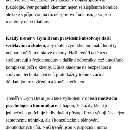
fyziologie. Petr pomáhá klientům nejen se zlepšením kondice,
ale také s přípravou na různé sportovní události, jako jsou
maratony nebo triatlony.
Každý trenér v Gym Bram pravidelně absolvuje další
vzdělávání a školení
, aby mohl svým klientům nabídnout ty
nejmodernější tréninkové metody. Naši trenéři také úzce
spolupracují s fyzioterapeuty a dalšími odborníky, což umožňuje
komplexní péči o klienty. Důraz klademe na bezpečnost a
správnou techniku cvičení, proto každý trénink začíná
důkladným rozcvičením a končí strečinkem.
Trenéři v Gym Bram jsou také vyškoleni v oblasti
motivační
psychologie a komunikace
. Chápou, že každý klient je
jedinečný a potřebuje individuální přístup. Proto věnují čas nejen
samotnému tréninku, ale i konzultacím a plánování
dlouhodobých cílů. Naši trenéři jsou k dispozici i mimo