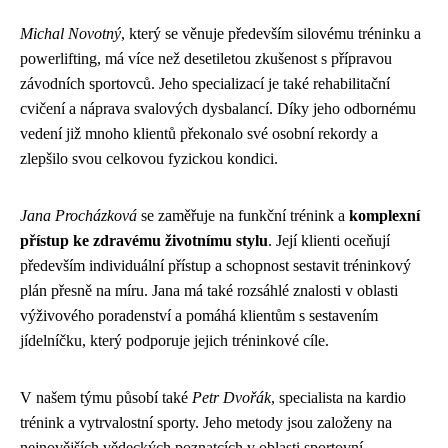
Michal Novotný
, který se věnuje především silovému tréninku a
powerlifting, má více než desetiletou zkušenost s přípravou
závodních sportovců. Jeho specializací je také rehabilitační
cvičení a náprava svalových dysbalancí. Díky jeho odbornému
vedení již mnoho klientů překonalo své osobní rekordy a
zlepšilo svou celkovou fyzickou kondici.
Jana Procházková
se zaměřuje na funkční trénink a
komplexní
přístup ke zdravému životnímu stylu
. Její klienti oceňují
především individuální přístup a schopnost sestavit tréninkový
plán přesně na míru. Jana má také rozsáhlé znalosti v oblasti
výživového poradenství a pomáhá klientům s sestavením
jídelníčku, který podporuje jejich tréninkové cíle.
V našem týmu působí také
Petr Dvořák
, specialista na kardio
trénink a vytrvalostní sporty. Jeho metody jsou založeny na
nejnovějších vědeckých poznatcích v oblasti sportovní