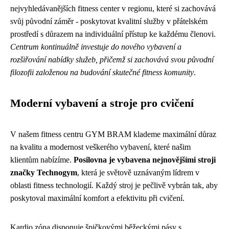
nejvyhledávanějších fitness center v regionu, které si zachovává
svůj původní záměr - poskytovat kvalitní služby v přátelském
prostředí s důrazem na individuální přístup ke každému členovi.
Centrum kontinuálně investuje do nového vybavení a
rozšiřování nabídky služeb, přičemž si zachovává svou původní
filozofii založenou na budování skutečné fitness komunity
.
Moderní vybavení a stroje pro cvičení
V našem fitness centru GYM BRAM klademe maximální důraz
na kvalitu a modernost veškerého vybavení, které našim
klientům nabízíme.
Posilovna je vybavena nejnovějšími stroji
značky Technogym
, která je světově uznávaným lídrem v
oblasti fitness technologií. Každý stroj je pečlivě vybrán tak, aby
poskytoval maximální komfort a efektivitu při cvičení.
Kardio zóna disponuje špičkovými běžeckými pásy s