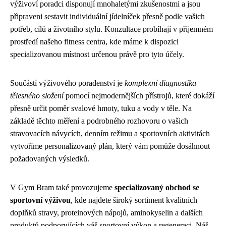
výživoví poradci disponují mnohaletými zkušenostmi a jsou
připraveni sestavit individuální jídelníček přesně podle vašich
potřeb, cílů a životního stylu. Konzultace probíhají v příjemném
prostředí našeho fitness centra, kde máme k dispozici
specializovanou místnost určenou právě pro tyto účely.
Součástí výživového poradenství je
komplexní diagnostika
tělesného složení
pomocí nejmodernějších přístrojů, které dokáží
přesně určit poměr svalové hmoty, tuku a vody v těle. Na
základě těchto měření a podrobného rozhovoru o vašich
stravovacích návycích, denním režimu a sportovních aktivitách
vytvoříme personalizovaný plán, který vám pomůže dosáhnout
požadovaných výsledků.
V Gym Bram také provozujeme
specializovaný obchod se
sportovní výživou
, kde najdete široký sortiment kvalitních
doplňků stravy, proteinových nápojů, aminokyselin a dalších
produktů podporujících váš sportovní výkon a regeneraci. Náš