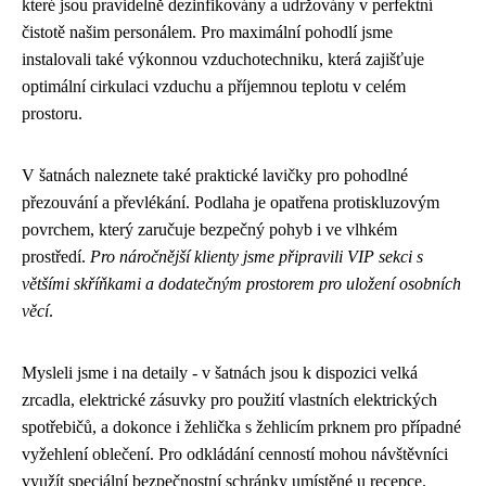
které jsou pravidelně dezinfikovány a udržovány v perfektní
čistotě našim personálem. Pro maximální pohodlí jsme
instalovali také výkonnou vzduchotechniku, která zajišťuje
optimální cirkulaci vzduchu a příjemnou teplotu v celém
prostoru.
V šatnách naleznete také praktické lavičky pro pohodlné
přezouvání a převlékání. Podlaha je opatřena protiskluzovým
povrchem, který zaručuje bezpečný pohyb i ve vlhkém
prostředí.
Pro náročnější klienty jsme připravili VIP sekci s
většími skříňkami a dodatečným prostorem pro uložení osobních
věcí
.
Mysleli jsme i na detaily - v šatnách jsou k dispozici velká
zrcadla, elektrické zásuvky pro použití vlastních elektrických
spotřebičů, a dokonce i žehlička s žehlicím prknem pro případné
vyžehlení oblečení. Pro odkládání cenností mohou návštěvníci
využít speciální bezpečnostní schránky umístěné u recepce.