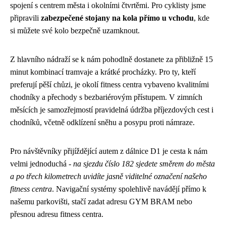
spojení s centrem města i okolními čtvrtěmi. Pro cyklisty jsme
připravili
zabezpečené stojany na kola přímo u vchodu
, kde
si můžete své kolo bezpečně uzamknout.
Z hlavního nádraží se k nám pohodlně dostanete za přibližně 15
minut kombinací tramvaje a krátké procházky. Pro ty, kteří
preferují pěší chůzi, je okolí fitness centra vybaveno kvalitními
chodníky a přechody s bezbariérovým přístupem. V zimních
měsících je samozřejmostí pravidelná údržba příjezdových cest i
chodníků, včetně odklízení sněhu a posypu proti námraze.
Pro návštěvníky přijíždějící autem z dálnice D1 je cesta k nám
velmi jednoduchá -
na sjezdu číslo 182 sjedete směrem do města
a po třech kilometrech uvidíte jasně viditelné označení našeho
fitness centra
. Navigační systémy spolehlivě navádějí přímo k
našemu parkovišti, stačí zadat adresu GYM BRAM nebo
přesnou adresu fitness centra.