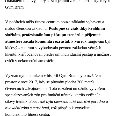
charakteru budovy, který se stal jedním z charakteristických rysů
Gym Bram.
V počátcích mělo fitness centrum pouze základní vybavení a
malou členskou základnu.
Postupně se však díky kvalitním
službám, profesionálnímu přístupu trenérů a příjemné
atmosféře začala komunita rozrůstat
. První rok fungování byl
klíčový - centrum si vybudovalo pevnou základnu věrných
klientů, kteří oceňovali především individuální přístup a možnost
cvičit v nekomerční atmosféře.
Významným milníkem v historii Gym Bram bylo rozšíření
prostor v roce 2017, kdy se původní plocha 300 metrů
čtverečních zdvojnásobila. Toto rozšíření umožnilo vytvoření
specializovaných zón pro funkční trénink, kardio cvičení a
silový trénink.
Současně byla otevřena také nutriční poradna a
relaxační zóna s masážemi
, což přispělo k vytvoření
komplexního fitness centra.