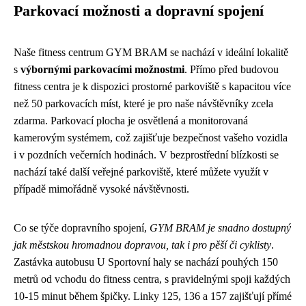
Parkovací možnosti a dopravní spojení
Naše fitness centrum GYM BRAM se nachází v ideální lokalitě
s
výbornými parkovacími možnostmi
. Přímo před budovou
fitness centra je k dispozici prostorné parkoviště s kapacitou více
než 50 parkovacích míst, které je pro naše návštěvníky zcela
zdarma. Parkovací plocha je osvětlená a monitorovaná
kamerovým systémem, což zajišťuje bezpečnost vašeho vozidla
i v pozdních večerních hodinách. V bezprostřední blízkosti se
nachází také další veřejné parkoviště, které můžete využít v
případě mimořádně vysoké návštěvnosti.
Co se týče dopravního spojení,
GYM BRAM je snadno dostupný
jak městskou hromadnou dopravou, tak i pro pěší či cyklisty
.
Zastávka autobusu U Sportovní haly se nachází pouhých 150
metrů od vchodu do fitness centra, s pravidelnými spoji každých
10-15 minut během špičky. Linky 125, 136 a 157 zajišťují přímé