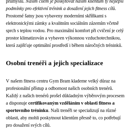
průmyslu.
Naším cílem je poskytovat našim klientům ty nejlepší
podmínky pro efektivní trénink a dosažení jejich fitness cílů
.
Prostorné šatny jsou vybaveny moderními skříňkami s
elektronickými zámky a kvalitním sociálním zázemím včetně
sprch s teplou vodou. Pro maximální komfort při cvičení je celý
prostor klimatizován a vybaven výkonnou vzduchotechnikou,
která zajišťuje optimální prostředí i během náročných tréninků.
Osobní trenéři a jejich specializace
V našem fitness centru Gym Bram klademe velký důraz na
profesionální přístup a odbornost našich osobních trenérů.
Každý z našich trenérů prošel důkladným výběrovým procesem
a disponuje
certifikovaným vzděláním v oblasti fitness a
sportovního tréninku
. Naši trenéři se specializují na různé
oblasti, aby mohli poskytnout klientům přesně to, co potřebují
pro dosažení svých cílů.