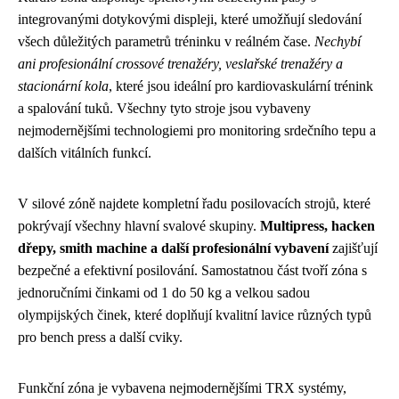
integrovanými dotykovými displeji, které umožňují sledování
všech důležitých parametrů tréninku v reálném čase.
Nechybí
ani profesionální crossové trenažéry, veslařské trenažéry a
stacionární kola
, které jsou ideální pro kardiovaskulární trénink
a spalování tuků. Všechny tyto stroje jsou vybaveny
nejmodernějšími technologiemi pro monitoring srdečního tepu a
dalších vitálních funkcí.
V silové zóně najdete kompletní řadu posilovacích strojů, které
pokrývají všechny hlavní svalové skupiny.
Multipress, hacken
dřepy, smith machine a další profesionální vybavení
zajišťují
bezpečné a efektivní posilování. Samostatnou část tvoří zóna s
jednoručními činkami od 1 do 50 kg a velkou sadou
olympijských činek, které doplňují kvalitní lavice různých typů
pro bench press a další cviky.
Funkční zóna je vybavena nejmodernějšími TRX systémy,