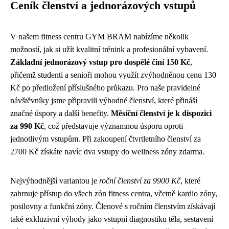
Ceník členství a jednorázových vstupů
V našem fitness centru GYM BRAM nabízíme několik
možností, jak si užít kvalitní trénink a profesionální vybavení.
Základní jednorázový vstup pro dospělé činí 150 Kč
,
přičemž studenti a senioři mohou využít zvýhodněnou cenu 130
Kč po předložení příslušného průkazu. Pro naše pravidelné
návštěvníky jsme připravili výhodné členství, které přináší
značné úspory a další benefity.
Měsíční členství je k dispozici
za 990 Kč
, což představuje významnou úsporu oproti
jednotlivým vstupům. Při zakoupení čtvrtletního členství za
2700 Kč získáte navíc dva vstupy do wellness zóny zdarma.
Nejvýhodnější variantou je
roční členství za 9900 Kč
, které
zahrnuje přístup do všech zón fitness centra, včetně kardio zóny,
posilovny a funkční zóny. Členové s ročním členstvím získávají
také exkluzivní výhody jako vstupní diagnostiku těla, sestavení