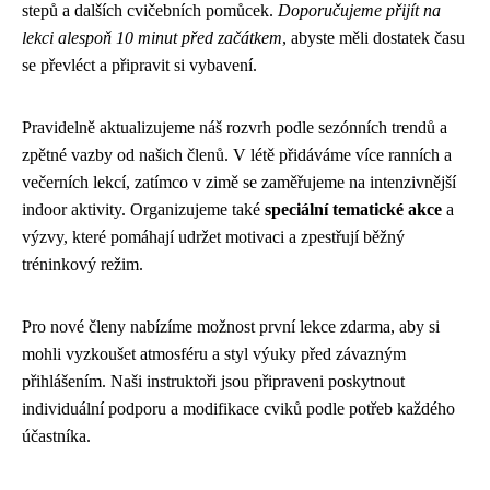
stepů a dalších cvičebních pomůcek.
Doporučujeme přijít na
lekci alespoň 10 minut před začátkem
, abyste měli dostatek času
se převléct a připravit si vybavení.
Pravidelně aktualizujeme náš rozvrh podle sezónních trendů a
zpětné vazby od našich členů. V létě přidáváme více ranních a
večerních lekcí, zatímco v zimě se zaměřujeme na intenzivnější
indoor aktivity. Organizujeme také
speciální tematické akce
a
výzvy, které pomáhají udržet motivaci a zpestřují běžný
tréninkový režim.
Pro nové členy nabízíme možnost první lekce zdarma, aby si
mohli vyzkoušet atmosféru a styl výuky před závazným
přihlášením. Naši instruktoři jsou připraveni poskytnout
individuální podporu a modifikace cviků podle potřeb každého
účastníka.