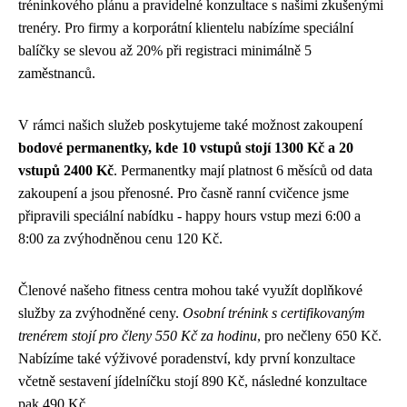
tréninkového plánu a pravidelné konzultace s našimi zkušenými
trenéry. Pro firmy a korporátní klientelu nabízíme speciální
balíčky se slevou až 20% při registraci minimálně 5
zaměstnanců.
V rámci našich služeb poskytujeme také možnost zakoupení
bodové permanentky, kde 10 vstupů stojí 1300 Kč a 20
vstupů 2400 Kč
. Permanentky mají platnost 6 měsíců od data
zakoupení a jsou přenosné. Pro časně ranní cvičence jsme
připravili speciální nabídku - happy hours vstup mezi 6:00 a
8:00 za zvýhodněnou cenu 120 Kč.
Členové našeho fitness centra mohou také využít doplňkové
služby za zvýhodněné ceny.
Osobní trénink s certifikovaným
trenérem stojí pro členy 550 Kč za hodinu
, pro nečleny 650 Kč.
Nabízíme také výživové poradenství, kdy první konzultace
včetně sestavení jídelníčku stojí 890 Kč, následné konzultace
pak 490 Kč.