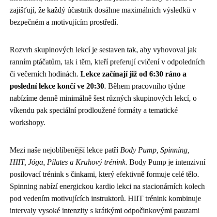
zajišťují, že každý účastník dosáhne maximálních výsledků v
bezpečném a motivujícím prostředí.
Rozvrh skupinových lekcí je sestaven tak, aby vyhovoval jak
ranním ptáčatům, tak i těm, kteří preferují cvičení v odpoledních
či večerních hodinách.
Lekce začínají již od 6:30 ráno a
poslední lekce končí ve 20:30
. Během pracovního týdne
nabízíme denně minimálně šest různých skupinových lekcí, o
víkendu pak speciální prodloužené formáty a tematické
workshopy.
Mezi naše nejoblíbenější lekce patří
Body Pump, Spinning,
HIIT, Jóga, Pilates a Kruhový trénink
. Body Pump je intenzivní
posilovací trénink s činkami, který efektivně formuje celé tělo.
Spinning nabízí energickou kardio lekci na stacionárních kolech
pod vedením motivujících instruktorů. HIIT trénink kombinuje
intervaly vysoké intenzity s krátkými odpočinkovými pauzami