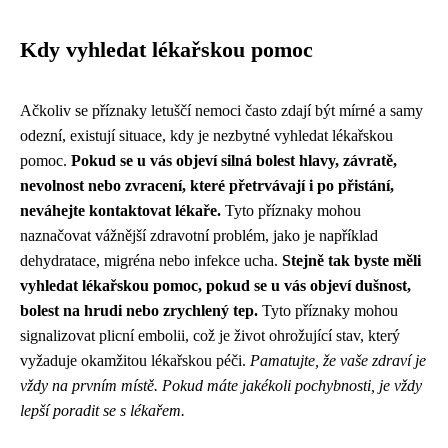
Kdy vyhledat lékařskou pomoc
Ačkoliv se příznaky letuščí nemoci často zdají být mírné a samy
odezní, existují situace, kdy je nezbytné vyhledat lékařskou
pomoc.
Pokud se u vás objeví silná bolest hlavy, závratě,
nevolnost nebo zvracení, které přetrvávají i po přistání,
neváhejte kontaktovat lékaře.
Tyto příznaky mohou
naznačovat vážnější zdravotní problém, jako je například
dehydratace, migréna nebo infekce ucha.
Stejně tak byste měli
vyhledat lékařskou pomoc, pokud se u vás objeví dušnost,
bolest na hrudi nebo zrychlený tep.
Tyto příznaky mohou
signalizovat plicní embolii, což je život ohrožující stav, který
vyžaduje okamžitou lékařskou péči.
Pamatujte, že vaše zdraví je
vždy na prvním místě. Pokud máte jakékoli pochybnosti, je vždy
lepší poradit se s lékařem.