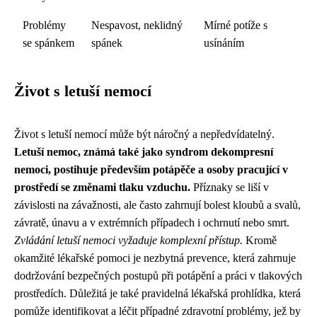
Problémy
Nespavost, neklidný
Mírné potíže s
se spánkem
spánek
usínáním
Život s letuší nemocí
Život s letuší nemocí může být náročný a nepředvídatelný.
Letuší nemoc, známá také jako syndrom dekompresní
nemoci, postihuje především potápěče a osoby pracující v
prostředí se změnami tlaku vzduchu.
Příznaky se liší v
závislosti na závažnosti, ale často zahrnují bolest kloubů a svalů,
závratě, únavu a v extrémních případech i ochrnutí nebo smrt.
Zvládání letuší nemoci vyžaduje komplexní přístup.
Kromě
okamžité lékařské pomoci je nezbytná prevence, která zahrnuje
dodržování bezpečných postupů při potápění a práci v tlakových
prostředích. Důležitá je také pravidelná lékařská prohlídka, která
pomůže identifikovat a léčit případné zdravotní problémy, jež by