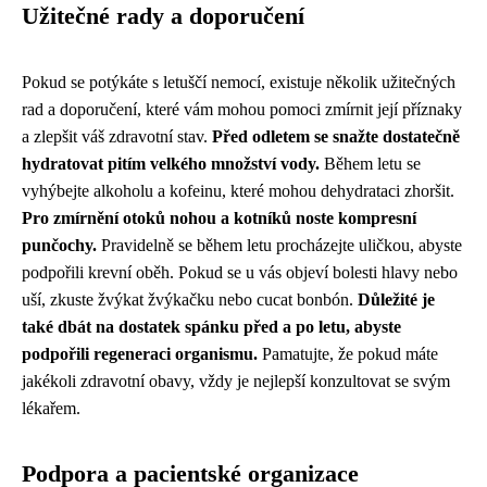
Užitečné rady a doporučení
Pokud se potýkáte s letuščí nemocí, existuje několik užitečných
rad a doporučení, které vám mohou pomoci zmírnit její příznaky
a zlepšit váš zdravotní stav.
Před odletem se snažte dostatečně
hydratovat pitím velkého množství vody.
Během letu se
vyhýbejte alkoholu a kofeinu, které mohou dehydrataci zhoršit.
Pro zmírnění otoků nohou a kotníků noste kompresní
punčochy.
Pravidelně se během letu procházejte uličkou, abyste
podpořili krevní oběh. Pokud se u vás objeví bolesti hlavy nebo
uší, zkuste žvýkat žvýkačku nebo cucat bonbón.
Důležité je
také dbát na dostatek spánku před a po letu, abyste
podpořili regeneraci organismu.
Pamatujte, že pokud máte
jakékoli zdravotní obavy, vždy je nejlepší konzultovat se svým
lékařem.
Podpora a pacientské organizace