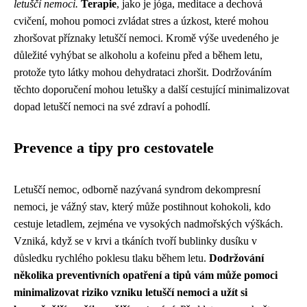
letuščí nemoci.
Terapie
, jako je jóga, meditace a dechová
cvičení, mohou pomoci zvládat stres a úzkost, které mohou
zhoršovat příznaky letuščí nemoci. Kromě výše uvedeného je
důležité vyhýbat se alkoholu a kofeinu před a během letu,
protože tyto látky mohou dehydrataci zhoršit. Dodržováním
těchto doporučení mohou letušky a další cestující minimalizovat
dopad letuščí nemoci na své zdraví a pohodlí.
Prevence a tipy pro cestovatele
Letuščí nemoc, odborně nazývaná syndrom dekompresní
nemoci, je vážný stav, který může postihnout kohokoli, kdo
cestuje letadlem, zejména ve vysokých nadmořských výškách.
Vzniká, když se v krvi a tkáních tvoří bublinky dusíku v
důsledku rychlého poklesu tlaku během letu.
Dodržování
několika preventivních opatření a tipů vám může pomoci
minimalizovat riziko vzniku letuščí nemoci a užít si