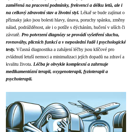
zaměřená na pracovní podmínky, frekvenci a délku letů, ale i
na celkový zdravotní stav a životní styl.
Lékař se bude zajímat o
příznaky jako jsou bolesti hlavy, únava, poruchy spánku, změny
nálad, podrážděnost, ale i o potíže s dýcháním, hučení v uších či
závratě.
Pro potvrzení diagnózy se provádí vyšetření sluchu,
rovnováhy, plicních funkcí a v neposlední řadě i psychologické
testy.
Včasná diagnostika a zahájení léčby jsou klíčové pro
zvládnutí letuší nemoci a minimalizaci jejích dopadů na zdraví a
kvalitu života.
Léčba je obvykle komplexní a zahrnuje
medikamentózní terapii, oxygenoterapii, fyzioterapii a
psychoterapii.