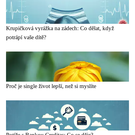
Krupičková vyrážka na zádech: Co dělat, když
potrápí vaše dítě?
Proč je single život lepší, než si myslíte
Potíže s Bankou Creditas: Co se děje?