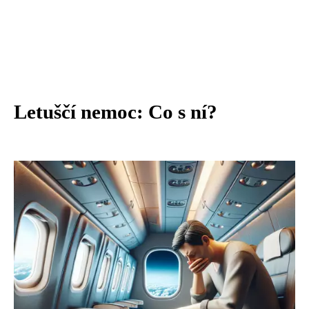
Letuščí nemoc: Co s ní?