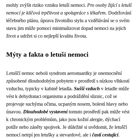
mohly zvýšit riziko vzniku letuší nemoci.
Pro osoby žijící s letuší
nemocí je klíčová trpělivost a spolupráce s lékařem.
Dodržování
léčebného plánu, úprava životního stylu a vzdělávání se o svém
stavu jim může pomoci minimalizovat dopad nemoci na jejich
život a udržet si co nejlepší kvalitu života.
Mýty a fakta o letuší nemoci
Letuščí nemoc neboli syndrom aerostuardky je onemocnění
způsobené dlouhodobým pobytem v prostředí s nízkou vlhkostí
vzduchu, typicky v kabině letadla.
Sušší vzduch
v letadle může
vést k dehydrataci organismu a podráždění sliznic, což se
projevuje suchýma očima, ucpaným nosem, bolestí hlavy nebo
únavou.
Dlouhodobé vystavení
tomuto prostředí pak může vést
k chronickým problémům, jako jsou kožní alergie, dýchací
potíže nebo záněty spojivek. Je důležité si uvědomit, že letuščí
nemocí netrpí jen letušky a stevardové, ale i
častí cestující
.