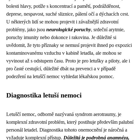
bolesti hlavy, potíže s koncentrací a pamětí, podrážděnost,
deprese, nespavost, suché sliznice, pálení očí a dýchacích cest.
U některých lidí se mohou projevit i závažnější zdravotní
problémy, jako jsou
neurologické poruchy
, srdeční arytmie,
poruchy imunity nebo dokonce i rakovina. Je důležité si
uvědomit, že tyto příznaky se nemusí projevit ihned po expozici
kontaminovanému vzduchu v kabině letadla, ale mohou se
vyvinout až s odstupem času. Proto je pro letušky a piloty, ale i
pro časté cestující, důležité dbát na prevenci a v případě
podezření na letuščí nemoc vyhledat lékařskou pomoc.
Diagnostika letuší nemoci
Letuščí nemoc, odborně nazývaná syndrom aerotraumy, je
komplexní zdravotní problém, který postihuje především palubní
personál letadel. Diagnostika tohoto onemocnění je náročná a
vyžaduje komplexní přístup.
Důležitá je podrobná anamnéza,