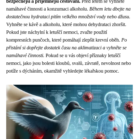
bezpečnější a příjemnější cestování.
Před letem se vyhněte
namáhavé činnosti a konzumaci alkoholu.
Během letu dbejte na
dostatečnou hydrataci pitím velkého množství vody nebo džusu.
Vyhněte se kávě a alkoholu, které mohou dehydrataci zhoršit.
Pokud jste náchylní k letuščí nemoci, zvažte použití
kompresních punčoch, které pomáhají zlepšit krevní oběh.
Po
přistání si dopřejte dostatek času na aklimatizaci a vyhněte se
namáhavé činnosti.
Pokud se u vás objeví příznaky letuščí
nemoci, jako jsou bolesti kloubů, svalů, závratě, nevolnost nebo
potíže s dýcháním, okamžitě vyhledejte lékařskou pomoc.