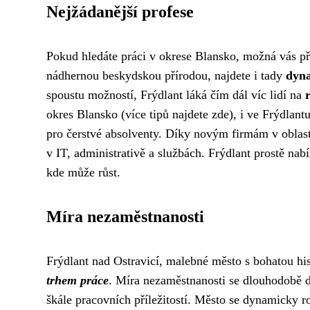
Nejžádanější profese
Pokud hledáte práci v okrese Blansko, možná vás př
nádhernou beskydskou přírodou, najdete i tady
dyna
spoustu možností, Frýdlant láká čím dál víc lidí na
okres Blansko (
více tipů najdete zde
), i ve Frýdlan
pro čerstvé absolventy. Díky novým firmám v oblast
v IT, administrativě a službách. Frýdlant prostě nab
kde může růst.
Míra nezaměstnanosti
Frýdlant nad Ostravicí, malebné město s bohatou his
trhem práce
. Míra nezaměstnanosti se dlouhodobě d
škále pracovních příležitostí. Město se dynamicky ro