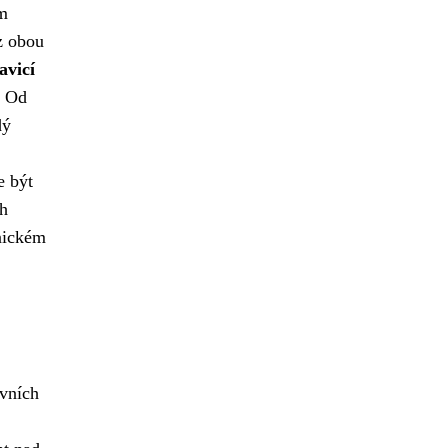
ím
z obou
avicí
. Od
dý
e být
ch
onickém
ovních