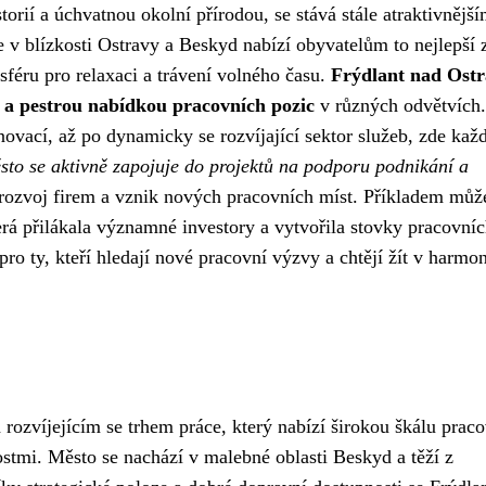
orií a úchvatnou okolní přírodou, se stává stále atraktivnějš
ze v blízkosti Ostravy a Beskyd nabízí obyvatelům to nejlepší 
sféru pro relaxaci a trávení volného času.
Frýdlant nad Ostr
 a pestrou nabídkou pracovních pozic
v různých odvětvích
novací, až po dynamicky se rozvíjající sektor služeb, zde kaž
sto se aktivně zapojuje do projektů na podporu podnikání a
 rozvoj firem a vznik nových pracovních míst. Příkladem můž
rá přilákala významné investory a vytvořila stovky pracovní
pro ty, kteří hledají nové pracovní výzvy a chtějí žít v harm
 rozvíjejícím se trhem práce, který nabízí širokou škálu prac
tmi. Město se nachází v malebné oblasti Beskyd a těží z