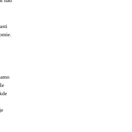
nt nad
asti
nomie.
 samo
že
 kde
je