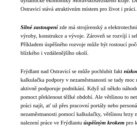
dynamické ekonomiky Moravskoslezského kraje. Díky
Ostravicí stává atraktivním místem pro život i práci.
Silné zastoupení
zde má strojírenský a elektrotechni
výroby, konstrukce a vývoje. Zároveň se rozvíjí i se
Příkladem úspěšného rozvoje může být rostoucí počet 
blízkého i vzdálenějšího okolí.
Frýdlant nad Ostravicí se může pochlubit fakt
nízko
kalkulačka podpory v nezaměstnanosti
se tady moc n
aktivně podporuje podnikání. Když už někdo náhod
pomoct překlenout těžké období. Ale většinou to net
práci najít, ať už přes pracovní portály nebo perso
nezaměstnanosti pomocí kalkulačky, většinou brzy 
nalezení práce ve Frýdlantu
úspěšným krokem
pro k