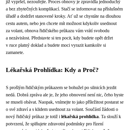
již vypršel, nezoufejte. Proces obnovy je zpravidla jednoduchý
a bez zbytečných komplikací. Stačí se informovat na příslušném
úřadě a dodržet stanovené kroky. Ať už se chystáte na dlouhou
cestu autem, nebo jen chcete mít možnost kdykoliv usednout
za volant, obnova řidičského průkazu vám vrátí svobodu
a nezávislost. Představte si ten pocit, kdy budete opět držet
v ruce platný doklad a budete moci vyrazit kamkoliv si
zamanete.
Lékařská Prohlídka: Kdy a Proč?
S prošlým řidičským průkazem se bohužel po silnicích jezdit
nedá. Dobrá zpráva ale je, že jeho obnovení není nic, čeho byste
se museli obávat. Naopak, vnímejte to jako příležitost postarat se
o své zdraví a s klidem usednout za volant. Součástí žádosti o
nový řidičský průkaz je totiž i
lékařská prohlídka
. Ta slouží k
potvrzení, že splňujete zdravotní podmínky pro řízení