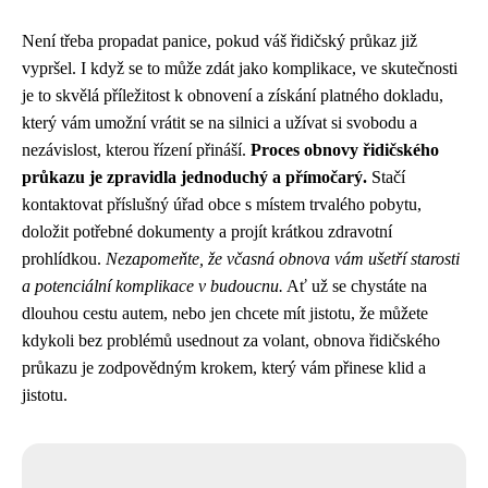
Není třeba propadat panice, pokud váš řidičský průkaz již
vypršel. I když se to může zdát jako komplikace, ve skutečnosti
je to skvělá příležitost k obnovení a získání platného dokladu,
který vám umožní vrátit se na silnici a užívat si svobodu a
nezávislost, kterou řízení přináší.
Proces obnovy řidičského
průkazu je zpravidla jednoduchý a přímočarý.
Stačí
kontaktovat příslušný úřad obce s místem trvalého pobytu,
doložit potřebné dokumenty a projít krátkou zdravotní
prohlídkou.
Nezapomeňte, že včasná obnova vám ušetří starosti
a potenciální komplikace v budoucnu.
Ať už se chystáte na
dlouhou cestu autem, nebo jen chcete mít jistotu, že můžete
kdykoli bez problémů usednout za volant, obnova řidičského
průkazu je zodpovědným krokem, který vám přinese klid a
jistotu.