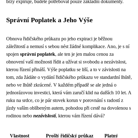
brzy expiruje, budete potřebovat pouze základní dokumenty.
Správní Poplatek a Jeho Výše
Obnova řidičského průkazu po jeho expiraci je běžnou
záležitostí a nemusí s sebou nést žádné komplikace. Ano, je s ní
spojen
správní poplatek
, ale ten je jen malou cenou za
obnovení vaší možnosti řídit a užívat si svobodu a nezávislost,
kterou řízení přináší. Výše poplatku se liší, a to v závislosti na
tom, zda žádáte o vydání řidičského průkazu ve standardní lhůtě,
nebo ve lhůtě zkrácené. V každém případě se ale jedná o
jednorázovou investici, která vám zaručí klid na dalších 10 let. A
ruku na srdce, co je pár stovek korun v porovnání s radostí z
jízdy vaším oblíbeným autem, pohodou při cestě na dovolenou s
rodinou nebo
nezávislostí
, kterou vám řízení dává?
Vlastnost
Prošlý řidičský průkaz
Platný