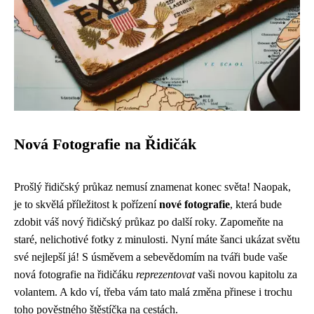
Nová Fotografie na Řidičák
Prošlý řidičský průkaz nemusí znamenat konec světa! Naopak,
je to skvělá příležitost k pořízení
nové fotografie
, která bude
zdobit váš nový řidičský průkaz po další roky. Zapomeňte na
staré, nelichotivé fotky z minulosti. Nyní máte šanci ukázat světu
své nejlepší já! S úsměvem a sebevědomím na tváři bude vaše
nová fotografie na řidičáku
reprezentovat
vaši novou kapitolu za
volantem. A kdo ví, třeba vám tato malá změna přinese i trochu
toho pověstného štěstíčka na cestách.