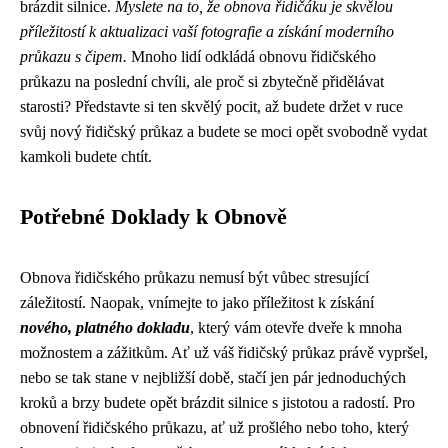
brázdit silnice.
Myslete na to, že obnova řidičáku je skvělou
příležitostí k aktualizaci vaší fotografie a získání moderního
průkazu s čipem.
Mnoho lidí odkládá obnovu řidičského
průkazu na poslední chvíli, ale proč si zbytečně přidělávat
starosti? Představte si ten skvělý pocit, až budete držet v ruce
svůj nový řidičský průkaz a budete se moci opět svobodně vydat
kamkoli budete chtít.
Potřebné Doklady k Obnově
Obnova řidičského průkazu nemusí být vůbec stresující
záležitostí. Naopak, vnímejte to jako příležitost k získání
nového, platného dokladu
, který vám otevře dveře k mnoha
možnostem a zážitkům. Ať už váš řidičský průkaz právě vypršel,
nebo se tak stane v nejbližší době, stačí jen pár jednoduchých
kroků a brzy budete opět brázdit silnice s jistotou a radostí. Pro
obnovení řidičského průkazu, ať už prošlého nebo toho, který