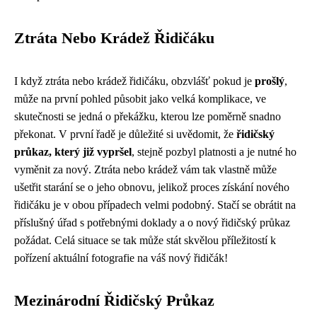
Ztráta Nebo Krádež Řidičáku
I když ztráta nebo krádež řidičáku, obzvlášť pokud je
prošlý
,
může na první pohled působit jako velká komplikace, ve
skutečnosti se jedná o překážku, kterou lze poměrně snadno
překonat. V první řadě je důležité si uvědomit, že
řidičský
průkaz, který již vypršel
, stejně pozbyl platnosti a je nutné ho
vyměnit za nový. Ztráta nebo krádež vám tak vlastně může
ušetřit starání se o jeho obnovu, jelikož proces získání nového
řidičáku je v obou případech velmi podobný. Stačí se obrátit na
příslušný úřad s potřebnými doklady a o nový řidičský průkaz
požádat. Celá situace se tak může stát skvělou příležitostí k
pořízení aktuální fotografie na váš nový řidičák!
Mezinárodní Řidičský Průkaz