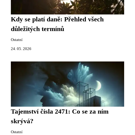
Kdy se platí daně: Přehled všech
důležitých termínů
Ostatní
24. 05. 2026
Tajemství čísla 2471: Co se za ním
skrývá?
Ostatní