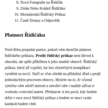
Nová Fotografie na Řidičák
Ztráta Nebo Krádež Řidičáku
Mezinárodní Řidičský Průkaz
Časté Dotazy a Odpovědi
Platnost Řidičáku
Není třeba propadat panice, pokud vám skončila platnost
řidičského průkazu.
Prošlý řidičský průkaz
není důvod k
obavám, ale spíše příležitost k jeho snadné obnově. Řidičský
průkaz, který již vypršel, lze bez zbytečných komplikací
vyměnit za nový. Stačí se včas obrátit na příslušný úřad a projít
jednoduchým procesem obnovy.
Myslete na to, že včasná
výměna vám ušetří starosti a umožní vám i nadále užívat si
svobodu cestování autem.
Představte si ten pocit, kdy budete
držet v ruce nový řidičský průkaz a budete se moci vydat
kamkoli budete chtít.