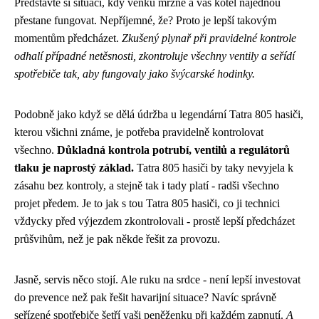
Představte si situaci, kdy venku mrzne a váš kotel najednou
přestane fungovat. Nepříjemné, že? Proto je lepší takovým
momentům předcházet.
Zkušený plynař při pravidelné kontrole
odhalí případné netěsnosti, zkontroluje všechny ventily a seřídí
spotřebiče tak, aby fungovaly jako švýcarské hodinky.
Podobně jako když se dělá údržba u legendární
Tatra 805 hasiči
,
kterou všichni známe, je potřeba pravidelně kontrolovat
všechno.
Důkladná kontrola potrubí, ventilů a regulátorů
tlaku je naprostý základ.
Tatra 805 hasiči by taky nevyjela k
zásahu bez kontroly, a stejně tak i tady platí - radši všechno
projet předem. Je to jak s tou Tatra 805 hasiči, co ji technici
vždycky před výjezdem zkontrolovali - prostě lepší předcházet
průšvihům, než je pak někde řešit za provozu.
Jasně, servis něco stojí. Ale ruku na srdce - není lepší investovat
do prevence než pak řešit havarijní situace? Navíc správně
seřízené spotřebiče šetří vaši peněženku při každém zapnutí.
A