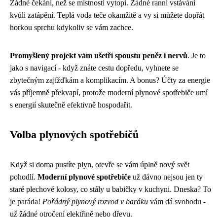
Žádné čekání, než se místnosti vytopí. Žádné ranní vstávání
kvůli zatápění. Teplá voda teče okamžitě a vy si můžete dopřát
horkou sprchu kdykoliv se vám zachce.
Promyšlený projekt vám ušetří spoustu peněz i nervů
. Je to
jako s navigací - když znáte cestu dopředu, vyhnete se
zbytečným zajížďkám a komplikacím. A bonus? Účty za energie
vás příjemně překvapí, protože moderní plynové spotřebiče umí
s energií skutečně efektivně hospodařit.
Volba plynových spotřebičů
Když si doma pustíte plyn, otevře se vám úplně nový svět
pohodlí.
Moderní plynové spotřebiče
už dávno nejsou jen ty
staré plechové kolosy, co stály u babičky v kuchyni. Dneska? To
je paráda!
Pořádný plynový rozvod v baráku
vám dá svobodu -
už žádné otročení elektřině nebo dřevu.