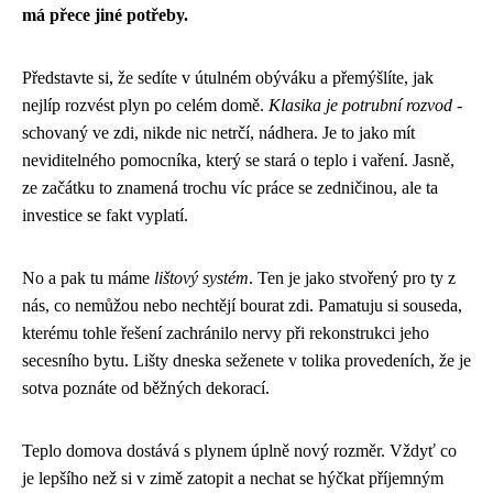
má přece jiné potřeby.
Představte si, že sedíte v útulném obýváku a přemýšlíte, jak
nejlíp rozvést plyn po celém domě.
Klasika je potrubní rozvod
-
schovaný ve zdi, nikde nic netrčí, nádhera. Je to jako mít
neviditelného pomocníka, který se stará o teplo i vaření. Jasně,
ze začátku to znamená trochu víc práce se zedničinou, ale ta
investice se fakt vyplatí.
No a pak tu máme
lištový systém
. Ten je jako stvořený pro ty z
nás, co nemůžou nebo nechtějí bourat zdi. Pamatuju si souseda,
kterému tohle řešení zachránilo nervy při rekonstrukci jeho
secesního bytu. Lišty dneska seženete v tolika provedeních, že je
sotva poznáte od běžných dekorací.
Teplo domova dostává s plynem úplně nový rozměr. Vždyť co
je lepšího než si v zimě zatopit a nechat se hýčkat příjemným