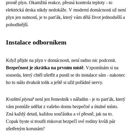
prostě plyn. Okamžitá reakce, přesná kontrola teploty - to
elektrická deska nikdy nedokáže. V moderní domácnosti už není
plyn jen nutností, je to parťák, který vám dělá život jednodušší a
pohodlnější.
Instalace odborníkem
Když přijde na plyn v domácnosti, není radno nic podcenit.
Bezpečnost je zkrátka na prvním místě
. Vzpomínám si na
souseda, který chtěl ušetřit a pustil se do instalace sám - nakonec
ho to stálo dvakrát tolik a ještě si užil pořádné nervy.
Kvalitní plynař
není jen řemeslník s nářadím - je to parťák, který
vám pomůže udělat z vašeho domu bezpečné a útulné místo.
Zná každý detail, každou součástku a ví přesně, jak na to.
Copak byste si troufli riskovat bezpečí své rodiny kvůli pár
ušetřeným korunám?