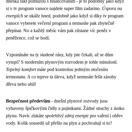
dneska fakt pomůžou s financováním - je to podobný jako když
si v tv program vanoce najdete super film zadarmo.
Úspora na
energiích
se ukáže hned, podobně jako když si díky tv program
vanoce vyberete večerní program a nemusíte pak zbytečně
přepínat. No a každý měsíc vám pak zůstane víc peněz v
peněžence, což se hodí.
Vzpomínáte na ty studené rány, kdy jste čekali, až se dům
vytopí? S moderním plynovým rozvodem je tohle minulostí.
Tepelný komfort
máte pod kontrolou jediným otočením
termostatu. A co teprve ta úleva, když nemusíte řešit zásoby
dřeva nebo uhlí!
Bezpečnost především
- dnešní plynové rozvody jsou
vybaveny špičkovými čidly a pojistkami. Žádné strachy z úniku
plynu. Navíc získáte
spolehlivý zdroj energie
pro vaření i ohřev
vody. Kolik sousedů už přešlo na plyn a pochvalují si to?