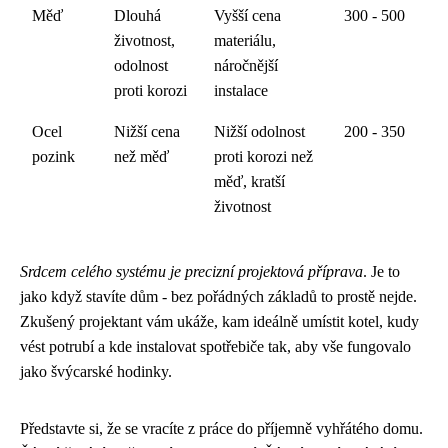
Měď
Dlouhá
Vyšší cena
300 - 500
životnost,
materiálu,
odolnost
náročnější
proti korozi
instalace
Ocel
Nižší cena
Nižší odolnost
200 - 350
pozink
než měď
proti korozi než
měď, kratší
životnost
Srdcem celého systému je precizní projektová příprava
. Je to
jako když stavíte dům - bez pořádných základů to prostě nejde.
Zkušený projektant vám ukáže, kam ideálně umístit kotel, kudy
vést potrubí a kde instalovat spotřebiče tak, aby vše fungovalo
jako švýcarské hodinky.
Představte si, že se vracíte z práce do příjemně vyhřátého domu.