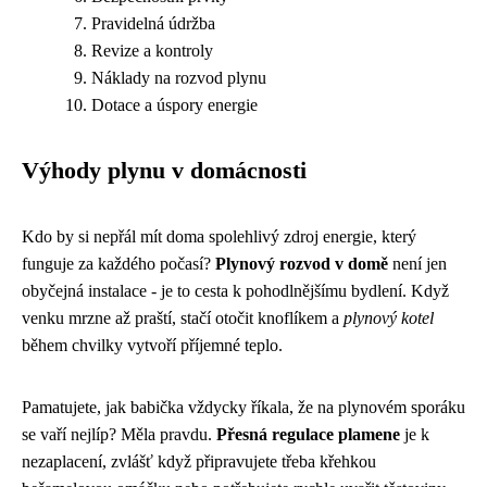
Pravidelná údržba
Revize a kontroly
Náklady na rozvod plynu
Dotace a úspory energie
Výhody plynu v domácnosti
Kdo by si nepřál mít doma spolehlivý zdroj energie, který
funguje za každého počasí?
Plynový rozvod v domě
není jen
obyčejná instalace - je to cesta k pohodlnějšímu bydlení. Když
venku mrzne až praští, stačí otočit knoflíkem a
plynový kotel
během chvilky vytvoří příjemné teplo.
Pamatujete, jak babička vždycky říkala, že na plynovém sporáku
se vaří nejlíp? Měla pravdu.
Přesná regulace plamene
je k
nezaplacení, zvlášť když připravujete třeba křehkou