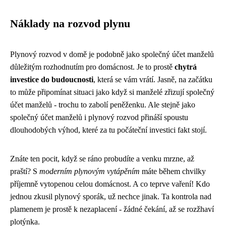
Náklady na rozvod plynu
Plynový rozvod v domě je podobně jako
společný účet manželů
důležitým rozhodnutím pro domácnost. Je to prostě
chytrá
investice do budoucnosti
, která se vám vrátí. Jasně, na začátku
to může připomínat situaci jako když si manželé zřizují společný
účet manželů - trochu to zabolí peněženku. Ale stejně jako
společný účet manželů i plynový rozvod přináší spoustu
dlouhodobých výhod, které za tu počáteční investici fakt stojí.
Znáte ten pocit, když se ráno probudíte a venku mrzne, až
praští? S
moderním plynovým vytápěním
máte během chvilky
příjemně vytopenou celou domácnost. A co teprve vaření! Kdo
jednou zkusil plynový sporák, už nechce jinak. Ta kontrola nad
plamenem je prostě k nezaplacení - žádné čekání, až se rozžhaví
plotýnka.