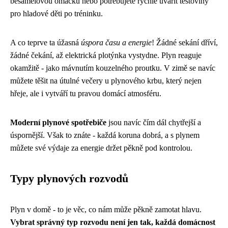
bešamelovou omáčku nebo potřebujete rychle uvařit těstoviny
pro hladové děti po tréninku.
A co teprve ta úžasná
úspora času a energie
! Žádné sekání dříví,
žádné čekání, až elektrická plotýnka vystydne. Plyn reaguje
okamžitě - jako mávnutím kouzelného proutku. V zimě se navíc
můžete těšit na útulné večery u plynového krbu, který nejen
hřeje, ale i vytváří tu pravou domácí atmosféru.
Moderní plynové spotřebiče
jsou navíc čím dál chytřejší a
úspornější. Však to znáte - každá koruna dobrá, a s plynem
můžete své výdaje za energie držet pěkně pod kontrolou.
Typy plynových rozvodů
Plyn v domě - to je věc, co nám může pěkně zamotat hlavu.
Vybrat správný typ rozvodu není jen tak, každá domácnost