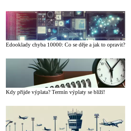
Edooklady chyba 10000: Co se děje a jak to opravit?
Kdy přijde výplata? Termín výplaty se blíží!