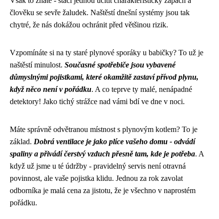
Však to znáte - stačí jednou ucítit charakteristický zápach a
člověku se sevře žaludek. Naštěstí dnešní systémy jsou tak
chytré, že nás dokážou ochránit před většinou rizik.
Vzpomínáte si na ty staré plynové sporáky u babičky? To už je
naštěstí minulost.
Současné spotřebiče jsou vybavené
důmyslnými pojistkami, které okamžitě zastaví přívod plynu,
když něco není v pořádku
. A co teprve ty malé, nenápadné
detektory! Jako tichý strážce nad vámi bdí ve dne v noci.
Máte správně odvětranou místnost s plynovým kotlem? To je
základ.
Dobrá ventilace je jako plíce vašeho domu - odvádí
spaliny a přivádí čerstvý vzduch přesně tam, kde je potřeba
. A
když už jsme u té údržby - pravidelný servis není otravná
povinnost, ale vaše pojistka klidu. Jednou za rok zavolat
odborníka je malá cena za jistotu, že je všechno v naprostém
pořádku.