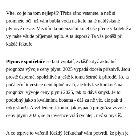
Víte, co je na tom nejlepší? Třeba ráno vstanete, a než si
promnete oči, už vám bublá voda na kafe na té nablýskané
plynové desce. Mezitím kondenzační kotel tiše přede v kotelně a
vy máte všude příjemně teplo. A ta úspora? Ta vás potěší při
každé faktuře.
Plynové spotřebiče
se fakt vyplatí, zvlášť když aktuální
prognóza vývoje ceny plynu 2025
vypadá docela příznivě. Jsou
prostě úsporné, spolehlivé a ještě k tomu šetrné k přírodě. Jo, ta
počáteční investice není úplně malá, ale když se koukneš na
prognózu vývoje ceny plynu 2025, tak to dává smysl. Je to
podobný jako s kvalitníma botama - dáš za ně víc, ale pak ti
roky slouží. A vzhledem k tomu, jak vypadá prognóza vývoje
ceny plynu 2025, se ta investice vrátí rychleji, než si myslíš.
A co teprve to vaření! Každý šéfkuchař vám potvrdí, že plyn je