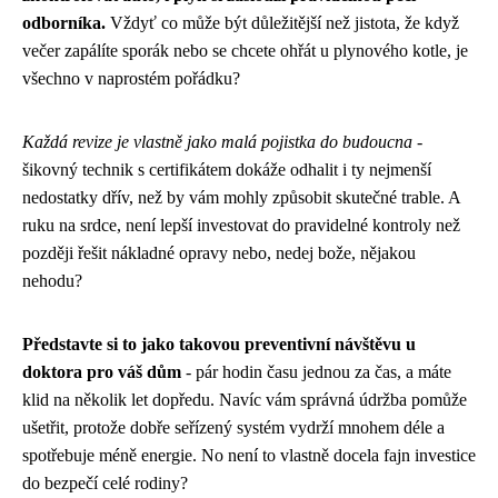
odborníka.
Vždyť co může být důležitější než jistota, že když
večer zapálíte sporák nebo se chcete ohřát u plynového kotle, je
všechno v naprostém pořádku?
Každá revize je vlastně jako malá pojistka do budoucna
-
šikovný technik s certifikátem dokáže odhalit i ty nejmenší
nedostatky dřív, než by vám mohly způsobit skutečné trable. A
ruku na srdce, není lepší investovat do pravidelné kontroly než
později řešit nákladné opravy nebo, nedej bože, nějakou
nehodu?
Představte si to jako takovou preventivní návštěvu u
doktora pro váš dům
- pár hodin času jednou za čas, a máte
klid na několik let dopředu. Navíc vám správná údržba pomůže
ušetřit, protože dobře seřízený systém vydrží mnohem déle a
spotřebuje méně energie. No není to vlastně docela fajn investice
do bezpečí celé rodiny?